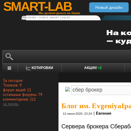
SMART-LAB
Новый дизайн
Мы делаем деньги на бирже
РЕКЛАМА • CONFA.SMART-LAB.RU
КОТИРОВКИ
АКЦИИ
+2
За сегодня
Топиков: 9
форум акций: 11
остальные форумы: 79
комментариев: 211
за месяц
Блог им. EvgeniyaIp
|
Евгения
12 июня 2020, 22:24
Сервера брокера Сбераб