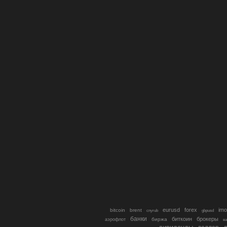
eurusd
forex
imo
bitcoin
brent
cnyrub
gbpusd
банки
биткоин
брокеры
биржа
аэрофлот
в