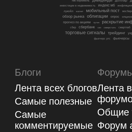
дивиденды
доллар
д
гмк норникель
индекс мб
инфляция
инвестиции в недвижимость
мобильный пост
лукойл
мосбир
магнит
облигации
обзор рынка
опрос
опцио
раскрытие ин
прогноз по акциям
путин
сбербанк
сбер
северсталь
смартлаб
сво
торговые сигналы
трейдинг
ук
фьючерсы
фьючерс ртс
Блоги
Форум
Лента всех блогов
Лента 
форум
Самые полезные
Общие
Самые
комментируемые
Форум 