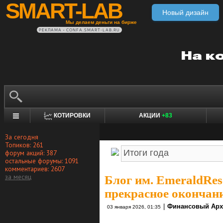
SMART-LAB
Новый дизайн
Мы делаем деньги на бирже
РЕКЛАМА • CONFA.SMART-LAB.RU
КОТИРОВКИ
АКЦИИ
+83
За сегодня
Топиков: 261
форум акций: 387
остальные форумы: 1091
комментариев: 2607
за месяц
Блог им. EmeraldRes
прекрасное окончани
|
Финансовый Арх
03 января 2026, 01:35