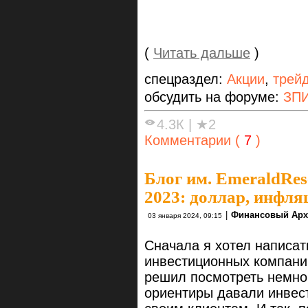
(
Читать дальше
)
спецраздел:
Акции
,
трей
обсудить на форуме:
ЗПИ
4.3К
|
★2
Комментарии (
7
)
Блог им. EmeraldRes
2023: доллар, инфля
|
Финансовый Арх
03 января 2024, 09:15
Сначала я хотел написат
инвестиционных компаний
решил посмотреть немног
ориентиры давали инвес