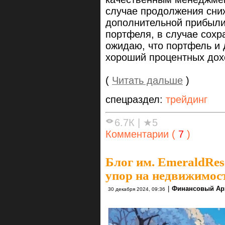
случае продолжения сни
дополнительной прибыли
портфеля, в случае сохр
ожидаю, что портфель и
хороший процентных дох
(
Читать дальше
)
спецраздел:
трейдинг
6.7К
|
★5
Комментарии (
7
)
Блог им. EmeraldRes
упор на недвижимос
|
Финансовый Ар
30 декабря 2024, 09:36