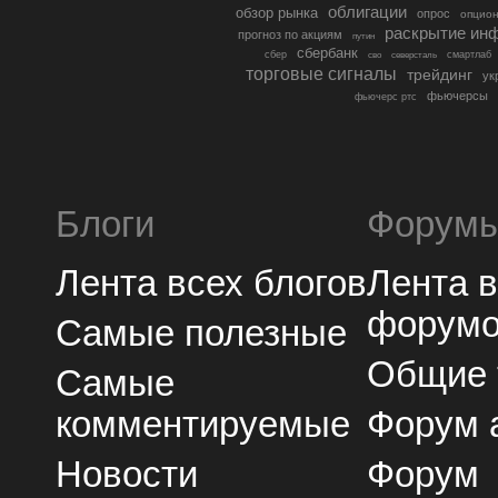
облигации
обзор рынка
опрос
опцио
раскрытие ин
прогноз по акциям
путин
сбербанк
сбер
северсталь
смартлаб
сво
торговые сигналы
трейдинг
ук
фьючерсы
фьючерс ртс
Блоги
Форум
Лента всех блогов
Лента 
форум
Самые полезные
Общие
Самые
комментируемые
Форум 
Новости
Форум