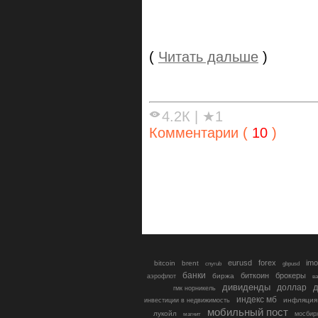
(
Читать дальше
)
4.2К
|
★1
Комментарии (
10
)
eurusd
forex
imo
bitcoin
brent
cnyrub
gbpusd
банки
биткоин
брокеры
биржа
аэрофлот
в
дивиденды
доллар
д
гмк норникель
индекс мб
инфляция
инвестиции в недвижимость
мобильный пост
лукойл
мосбир
магнит