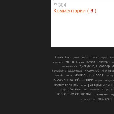
384
Комментарии (
6
)
eurusd
forex
imo
bitcoin
brent
cnyrub
gbpusd
банки
биткоин
брокеры
биржа
аэрофлот
в
дивиденды
доллар
д
гмк норникель
индекс мб
инфляция
инвестиции в недвижимость
мобильный пост
лукойл
мосбир
магнит
облигации
обзор рынка
опрос
опцио
раскрытие ин
прогноз по акциям
путин
сбербанк
сбер
северсталь
смартлаб
сво
торговые сигналы
трейдинг
ук
фьючерсы
фьючерс ртс