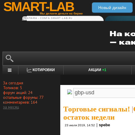
SMART-LAB
Новый дизайн
Мы делаем деньги на бирже
РЕКЛАМА • CONFA.SMART-LAB.RU
КОТИРОВКИ
АКЦИИ
+1
За сегодня
Топиков: 5
форум акций: 24
остальные форумы: 77
комментариев: 164
за месяц
Торговые сигналы!
|
остаток недели
|
spebe
23 июля 2019, 14:52