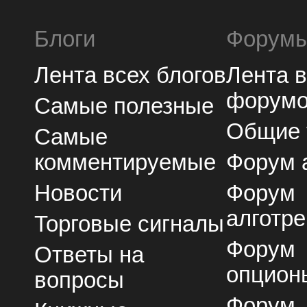
Блоги
Форум
Лента всех блогов
Лента 
форум
Самые полезные
Общие
Самые
комментируемые
Форум 
Новости
Форум
алготре
Торговые сигналы
Форум
Ответы на
опцион
вопросы
Форум