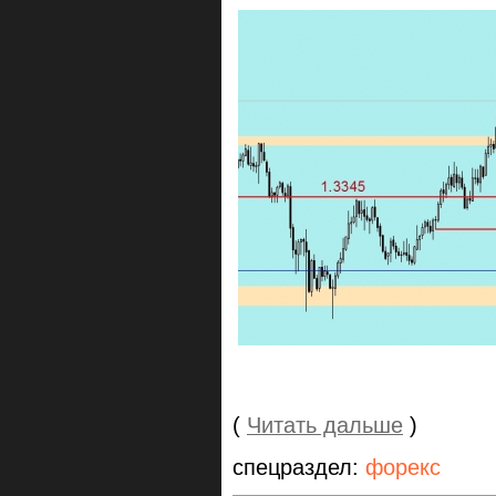
(
Читать дальше
)
спецраздел:
форекс