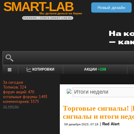
SMART-LAB
Новый дизайн
Мы делаем деньги на бирже
РЕКЛАМА • CONFA.SMART-LAB.RU
КОТИРОВКИ
АКЦИИ
+108
За сегодня
Топиков: 324
форум акций: 470
остальные форумы: 1493
комментариев: 3373
за месяц
Торговые сигналы!
|
сигналы и итоги нед
|
Red Alert
09 декабря 2023, 07:18