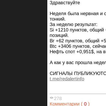
Здравствуйте
Неделя была нервная и 
тонкий.
За неделю результат:
Si +1210 пунктов, общий
позиций.
Br +62 пунктов, общий +
Btc +3406 пунктов, сейча
Нефть спот +0,951$, на 
А как у вас прошла неде
СИГНАЛЫ ПУБЛИКУЮТ
t.me/redalertinfo
278
Комментарии (
0
)