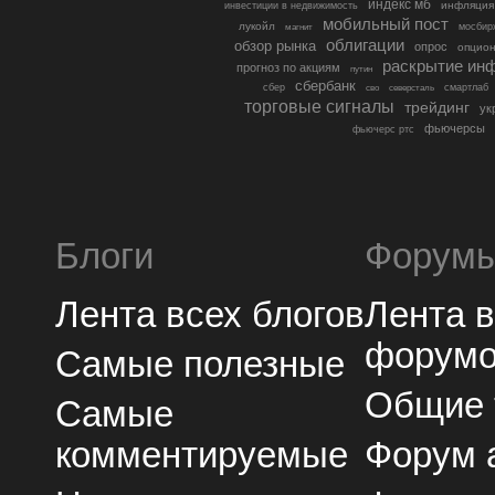
индекс мб
инфляция
инвестиции в недвижимость
мобильный пост
лукойл
мосбир
магнит
облигации
обзор рынка
опрос
опцио
раскрытие ин
прогноз по акциям
путин
сбербанк
сбер
северсталь
смартлаб
сво
торговые сигналы
трейдинг
ук
фьючерсы
фьючерс ртс
Блоги
Форум
Лента всех блогов
Лента 
форум
Самые полезные
Общие
Самые
комментируемые
Форум 