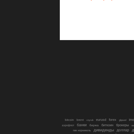
eurusd
forex
imo
bitcoin
brent
cnyrub
gbpusd
банки
биткоин
брокеры
биржа
аэрофлот
в
дивиденды
доллар
д
гмк норникель