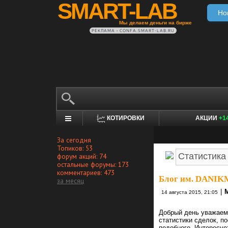
SMART-LAB
Но
Мы делаем деньги на бирже
РЕКЛАМА • CONFA.SMART-LAB.RU
КОТИРОВКИ
АКЦИИ
+1
За сегодня
Топиков: 53
форум акций: 74
остальные форумы: 173
комментариев: 473
Блог им. DANIK
за месяц
|
14 августа 2015, 21:05
Добрый день уважаем
статистики сделок, п
подобного. Интересуе