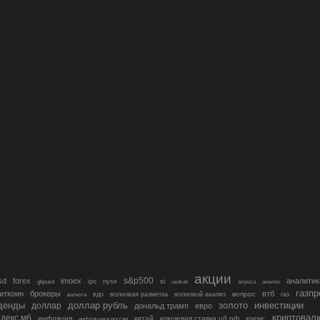
акции
s&p500
sd
forex
imoex
аналитик
si
gbpusd
ipo
nyse
usdrub
алроса
анализ
газп
иткоин
брокеры
втб
вопрос
валюта
вдо
волновая разметка
волновой анализ
газ
денды
золото
инвестиции
доллар
доллар рубль
дональд трамп
евро
криптовал
декс мб
инфляция
китай
ключевая ставка цб рф
кризис
инфляция в россии