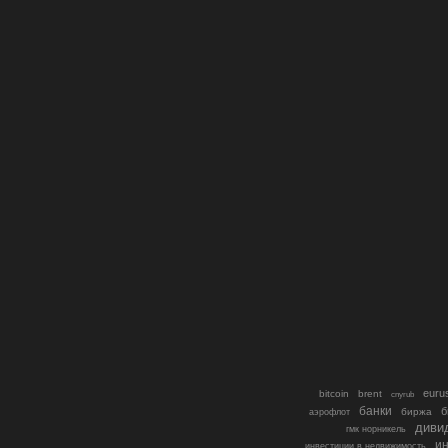
euru
bitcoin
brent
cnyrub
банки
б
биржа
аэрофлот
диви
гмк норникель
ин
инвестиции в недвижимость