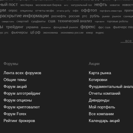
ный пост
нефть
новост
московская биржа
мосбиржа
мтс
натуральный газ
новатэк
ции
оффтоп
опрос
прогн
опционы
отчеты мсфо
офз
портфель инвестора
отчеты рсбу
раскрытие информации
рубль
роснефть
россия
ртс
рынок
санкц
рынки
сша
технический анализ
сущфакты
торговые роботы
северсталь
смартлаб
торговля
лы
трейдинг
форекс
украина
фьючерс mix
фондовый рынок
фрс сша
финансы
цб рф
фьючерсы
экономика
рс ртс
экономика россии
юмор
яндекс
....все
Форумы
Акции
Лента всех форумов
Карта рынка
Общие темы
Котировки
Форум акций
Фундаментальный анал
Форум алготрейдинг
Отчеты компаний
Форум опционы
Дивиденды
Форум криптовалют
Мой портфель
Форум Forex
Все компании
Рейтинг брокеров
Календарь акций