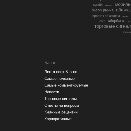
мобиль
лукойл
магнит
облига
обзор рынка
прогноз по акциям
путин
сбербанк
сбер
сво
торговые сигна
фьюче
Блоги
Лента всех блогов
Самые полезные
Самые комментируемые
Новости
Торговые сигналы
Ответы на вопросы
Книжные рецензии
Корпоративные