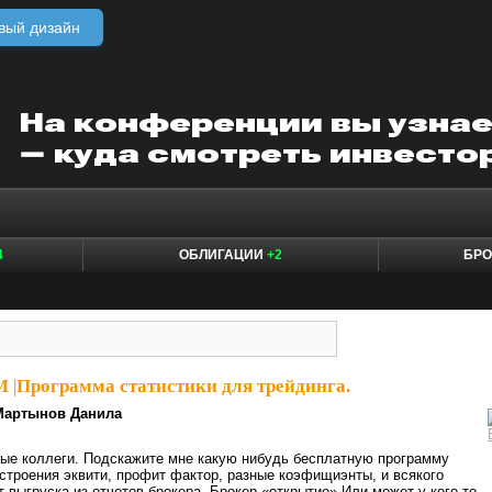
вый дизайн
4
ОБЛИГАЦИИ
+2
БР
M
|
Программа статистики для трейдинга.
Мартынов Данила
ые коллеги. Подскажите мне какую нибудь бесплатную программу
остроения эквити, профит фактор, разные коэфищиэнты, и всякого
т выгруска из отчетов брокера. Брокер «открытие» Или может у кого то