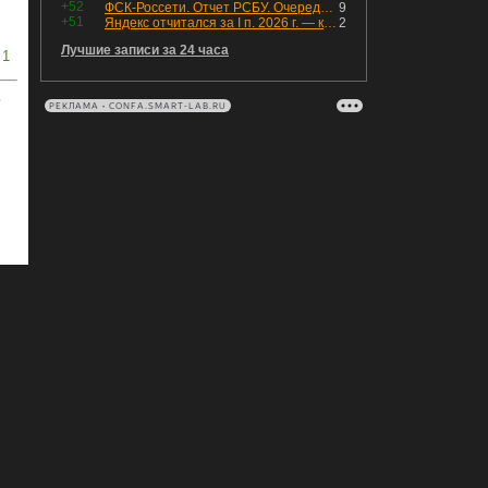
+52
ФСК-Россети. Отчет РСБУ. Очередная допка - бомбовые новости в эфире
9
+51
Яндекс отчитался за I п. 2026 г. — компания увеличила инвестиции и долг. Buyback начал работать, продали Авто.Ру.
2
Лучшие записи за 24 часа
1
ь
РЕКЛАМА • CONFA.SMART-LAB.RU