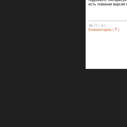
есть ломаная версия 
23
|
★1
Комментарии (
7
)