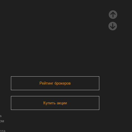
Рейтинг брокеров
Купить акции
а
ром
юта