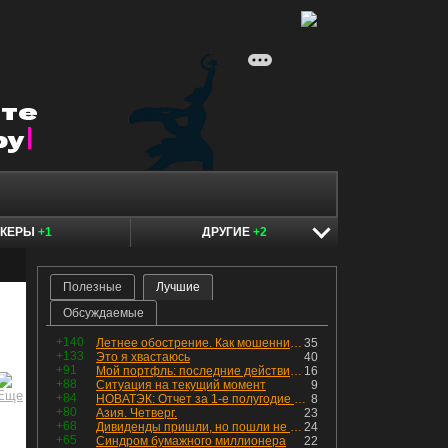
ОКЕРЫ
+1
ДРУГИЕ
+2
Полезные
Лучшие
Обсуждаемые
+140
Летнее обострение. Как мошенники пытаются подсунуть кнопку "БАБЛО" девушкам
35
+133
Это я хвастаюсь
40
+91
Мой портфль: последние действия и текущая структура. Краткий комментарий по всем позициям
16
+88
Ситуация на текущий момент
9
+84
НОВАТЭК: Отчет за 1-е полугодие 2026 - прибыль продолжает падать, но лучшее впереди, если не прилетит
8
+80
Азия. Четверг.
23
+68
Дивиденды пришли, но пошли не туда
24
+65
Синдром бумажного миллионера
22