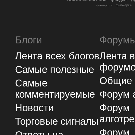
фьючерсы
фьючерс ртс
Блоги
Форум
Лента всех блогов
Лента 
форум
Самые полезные
Общие
Самые
комментируемые
Форум 
Новости
Форум
алготре
Торговые сигналы
Форум
Ответы на