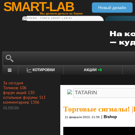
SMART-LAB
Новый дизайн
Мы делаем деньги на бирже
РЕКЛАМА • CONFA.SMART-LAB.RU
КОТИРОВКИ
АКЦИИ
+8
За сегодня
Топиков: 106
форум акций: 130
остальные форумы: 513
комментариев: 1306
за месяц
Торговые сигналы!
|
|
Bishop
11 февраля 2023, 21:56