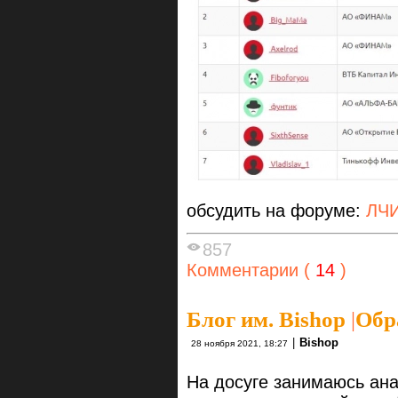
обсудить на форуме:
ЛЧИ
857
Комментарии (
14
)
Блог им. Bishop
|
Обр
|
Bishop
28 ноября 2021, 18:27
На досуге занимаюсь ан