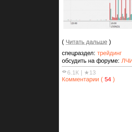
(
Читать дальше
)
спецраздел:
трейдинг
обсудить на форуме:
ЛЧИ
6.1К
|
★13
Комментарии (
54
)