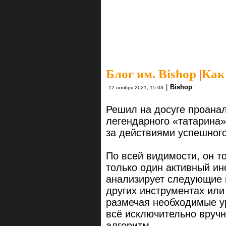
Блог им. Bishop
|
Как
|
Bishop
12 ноября 2021, 15:03
Решил на досуге проана
легендарного «татарина
за действиями успешного
По всей видимости, он то
только один активный ин
анализирует следующие 
других инструментах или
размечая необходимые ур
всё исключительно вруч
алгоритм.