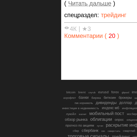
(
Читать дальше
)
спецраздел:
трейдинг
4К
|
★3
Комментарии (
20
)
eurusd
forex
imo
bitcoin
brent
cnyrub
gbpusd
банки
биткоин
брокеры
биржа
аэрофлот
в
дивиденды
доллар
д
гмк норникель
индекс мб
инфляция
инвестиции в недвижимость
мобильный пост
лукойл
мосбир
магнит
облигации
обзор рынка
опрос
опцио
раскрытие ин
прогноз по акциям
путин
сбербанк
сбер
северсталь
смартлаб
сво
торговые сигналы
трейдинг
ук