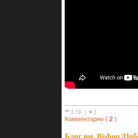
3.5К
|
★1
Комментарии (
2
)
Блог им. Bishop
|
Поб