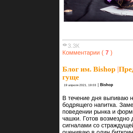
3.3К
Комментарии (
7
)
Блог им. Bishop
|
Пре
гуще
|
Bishop
19 апреля 2021, 19:03
В течение дня выпиваю н
бодрящего напитка. Зам
поведении рынка и форм
чашки. Готов возмездно
сигналами со страждуще
оцениваю в один биткои