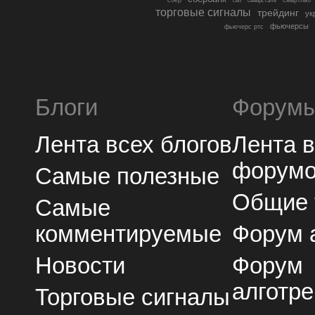
сво
торговые сигналы
трейдинг
ук
фьючерсы
фьючерс ртс
Блоги
Форум
Лента всех блогов
Лента 
форум
Самые полезные
Общие
Самые
комментируемые
Форум 
Новости
Форум
алготре
Торговые сигналы