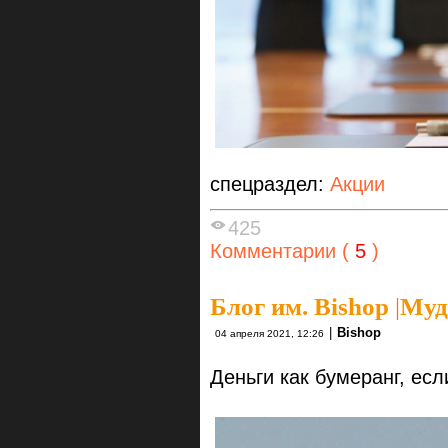
спецраздел:
Акции
425
Комментарии (
5
)
Блог им. Bishop
|
Муд
|
Bishop
04 апреля 2021, 12:26
Деньги как бумеранг, есл