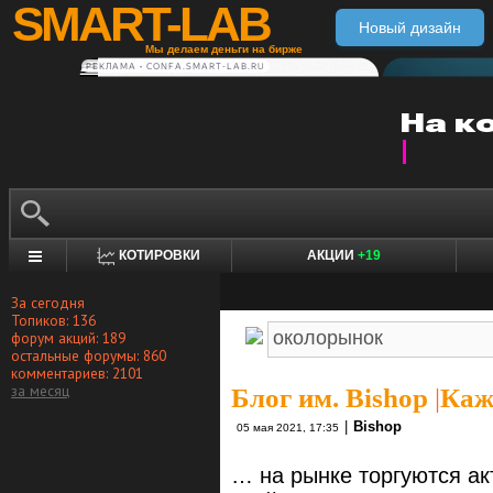
SMART-LAB
Новый дизайн
Мы делаем деньги на бирже
РЕКЛАМА • CONFA.SMART-LAB.RU
КОТИРОВКИ
АКЦИИ
+19
За сегодня
Топиков: 136
форум акций: 189
остальные форумы: 860
комментариев: 2101
за месяц
Блог им. Bishop
|
Кажд
|
Bishop
05 мая 2021, 17:35
… на рынке торгуются ак