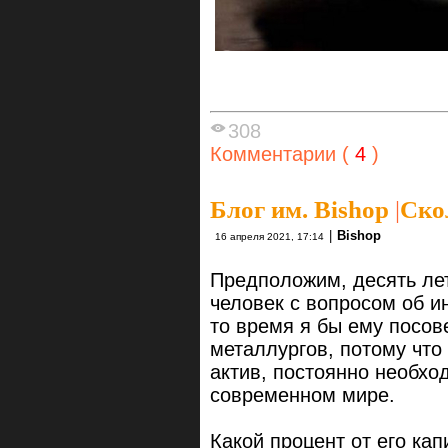
308
Комментарии (
4
)
Блог им. Bishop
|
Ско
|
Bishop
16 апреля 2021, 17:14
Предположим, десять лет
человек с вопросом об и
то время я бы ему посов
металлургов, потому чт
актив, постоянно необх
современном мире.
Какой процент от его ка