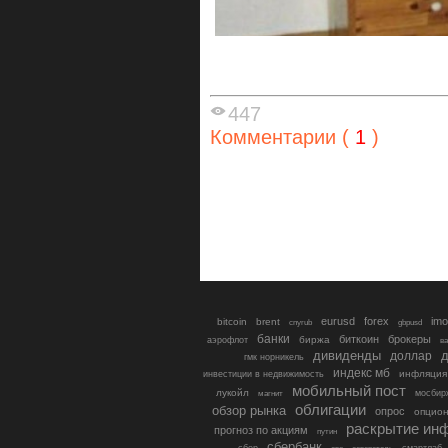
447
Комментарии (
1
)
eurusd
forex
imo
bitcoin
brent
cnyrub
gbpusd
банки
биткоин
брокеры
биржа
аэрофлот
в
дивиденды
доллар
д
гмк норникель
индекс мб
инфляция
инвестиции в недвижимость
мобильный пост
лукойл
мосбир
магнит
облигации
обзор рынка
опрос
опцио
раскрытие ин
прогноз по акциям
путин
сбербанк
сбер
северсталь
смартлаб