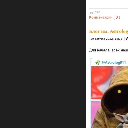
275
Комментарии (
0
)
Блог им. Astrolo
|
A
29 августа 2022, 14:23
Для начала, всех наш