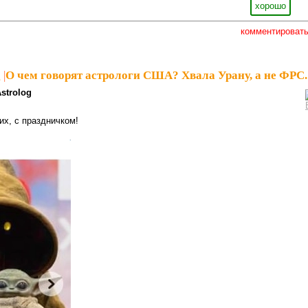
хорошо
комментироват
g
|
О чем говорят астрологи США? Хвала Урану, а не ФРС.
strolog
их, с праздничком!