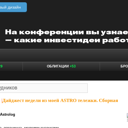
вый дизайн
29
ОБЛИГАЦИИ
+53
БР
g
|
Дайджест недели из моей ASTRO тележки. Сборная
Astrolog
о, ограничусь мелкими кусочками.