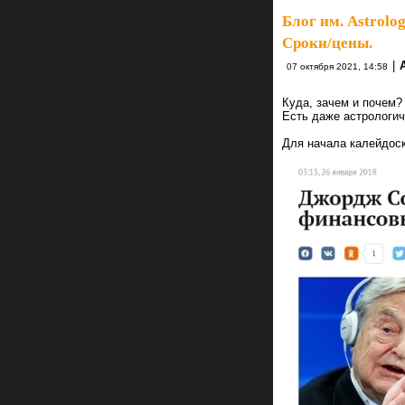
Блог им. Astrolo
Сроки/цены.
|
07 октября 2021, 14:58
Куда, зачем и почем?
Есть даже астрологич
Для начала калейдоск