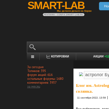
SMART-LAB
Но
Мы делаем деньги на бирже
РЕКЛАМА • CONFA.SMART-LAB.RU
КОТИРОВКИ
АКЦИИ
+1
За сегодня
Топиков: 395
форум акций: 616
остальные форумы: 1680
комментариев: 3937
Блог им. Astrolo
за месяц
солянка.
|
11 сентября 2022, 13:59
Все публиковать долг