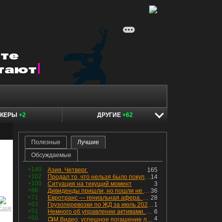
ОКЕРЫ
+2
ДРУГИЕ
+62
Полезные
Лучшие
Обсуждаемые
+140
Азия. Четверг.
165
+102
Продал то, что нельзя было покупать. Изменения в портфеле
14
+100
Ситуация на текущий момент
3
+86
Дивиденды пришли, но пошли не туда
36
+71
Евротранс — гениальная афера. Собрал с инвесторов денег, выплатил дивидендов больше текущей капитализации и ушёл в дефолт
28
+63
Грузоперевозки по ЖД за июль 2026 г. — четвёртый месяц подряд роста, чёрные металлы на уровне прошлого года, а каменный уголь в плюсе.
1
+51
Немного об управлении активами. Для заинтересованных
6
+50
4
📺М.Видео: успешное погашение любимого флоатера