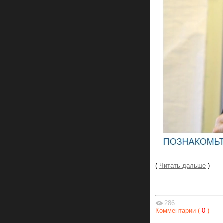
(
Читать дальше
)
286
Комментарии (
0
)