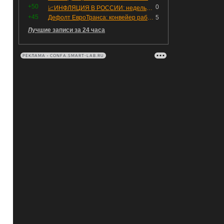
+50
0
📈ИНФЛЯЦИЯ В РОССИИ: недельная дефляция, но в годовом выражении рост 😢
+45
Дефолт ЕвроТранса: конвейер работает исправно
5
Лучшие записи за 24 часа
РЕКЛАМА • CONFA.SMART-LAB.RU