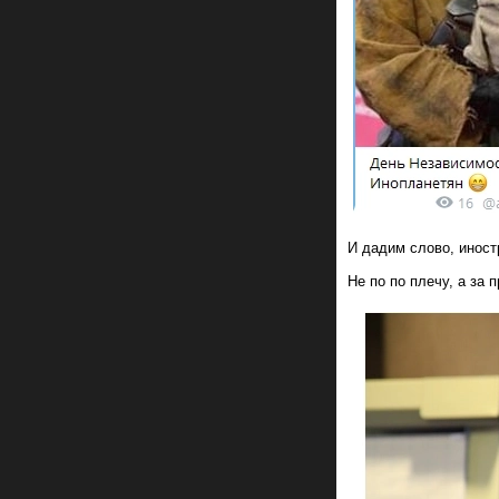
И дадим слово, инос
Не по по плечу, а за