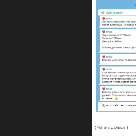
(
Читать дальше
)