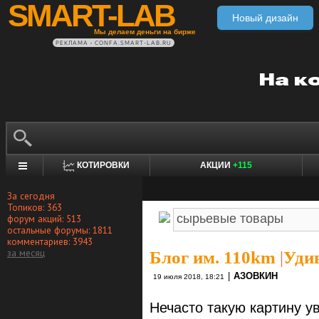
SMART-LAB
Новый дизайн
Мы делаем деньги на бирже
РЕКЛАМА • CONFA.SMART-LAB.RU
КОТИРОВКИ
АКЦИИ
+115
За сегодня
Топиков: 363
форум акций: 513
остальные форумы: 1811
комментариев: 3943
за месяц
Блог им. 110km
|
Удив
|
АЗОВКИН
19 июля 2018, 18:21
Нечасто такую картину у