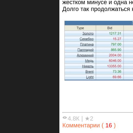
жестком минусе и одна н
Долго так продолжаться 
4.8К
|
★2
Комментарии (
16
)