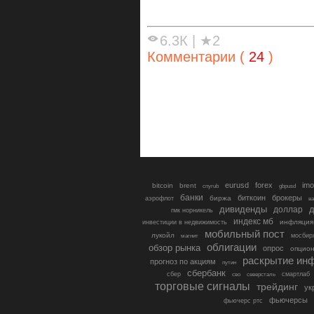
6.3К
|
★2
Комментарии (
24
)
eurusd
forex
imo
bitcoin
brent
cnyrub
gbpusd
банки
биткоин
брокеры
биржа
аэрофлот
в
дивиденды
доллар
д
гмк норникель
индекс мб
инфляция
инвестиции в недвижимость
мобильный пост
лукойл
мосбир
магнит
облигации
обзор рынка
опрос
опцио
раскрытие ин
прогноз по акциям
путин
сбербанк
сбер
северсталь
смартлаб
сво
торговые сигналы
трейдинг
ук
фьючерсы
фьючерс ртс