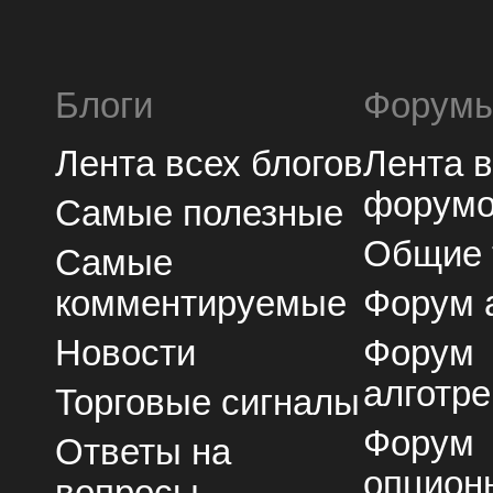
Блоги
Форум
Лента всех блогов
Лента 
форум
Самые полезные
Общие
Самые
комментируемые
Форум 
Новости
Форум
алготре
Торговые сигналы
Форум
Ответы на
опцион