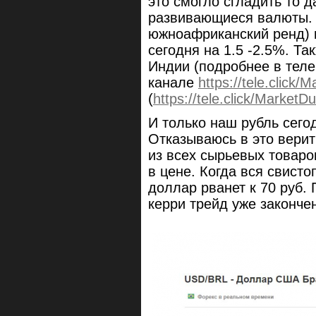
это смогло сгладить то д
развивающиеся валюты. 
южноафриканский ренд) 
сегодня на 1.5 -2.5%. Та
Индии (подробнее в теле
канале
https://tele.click
(
https://tele.click/MarketD
И только наш рубль сего
Отказываюсь в это верить
из всех сырьевых товаро
в цене. Когда вся свисто
доллар рванет к 70 руб.
керри трейд уже законче