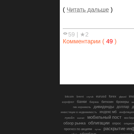
(
Читать дальше
)
59
|
★2
Комментарии (
49
)
eurusd
forex
imo
bitcoin
brent
cnyrub
gbpusd
банки
биткоин
брокеры
биржа
аэрофлот
в
дивиденды
доллар
д
гмк норникель
индекс мб
инфляция
инвестиции в недвижимость
мобильный пост
лукойл
мосбир
магнит
облигации
обзор рынка
опрос
опцио
раскрытие ин
прогноз по акциям
путин
сбербанк