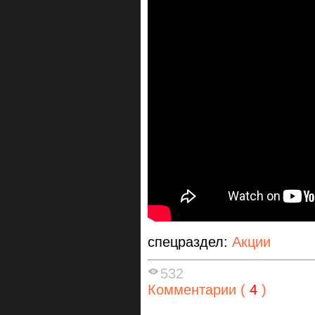
спецраздел:
Акции
532
Комментарии (
4
)