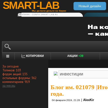
SMART-LAB
Новый дизайн
Мы делаем деньги на бирже
РЕКЛАМА • CONFA.SMART-LAB.RU
КОТИРОВКИ
АКЦИИ
+39
За сегодня
Топиков: 103
форум акций: 135
остальные форумы: 362
комментариев: 919
за месяц
Блог им. 021079
|
Ито
года.
|
AlexKir
04 февраля 2024, 21:26