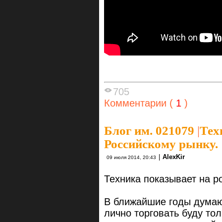
705
Комментарии (
1
)
Блог им. 021079
|
Тех
Российскому рынку.
|
AlexKir
09 июля 2014, 20:43
Техника показывает на ро
В ближайшие годы думаю
лично торговать буду то