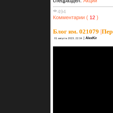
спецраздел:
Акции
494
Комментарии (
12
)
Блог им. 021079
|
Пер
|
AlexKir
01 августа 2023, 22:34