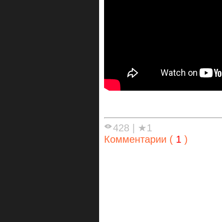
428
|
★1
Комментарии (
1
)