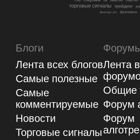
сбер
северсталь
смартлаб
сво
торговые сигналы
трейдинг
ук
фьючерсы
фьючерс ртс
Блоги
Форум
Лента всех блогов
Лента 
форум
Самые полезные
Общие
Самые
комментируемые
Форум 
Новости
Форум
алготре
Торговые сигналы