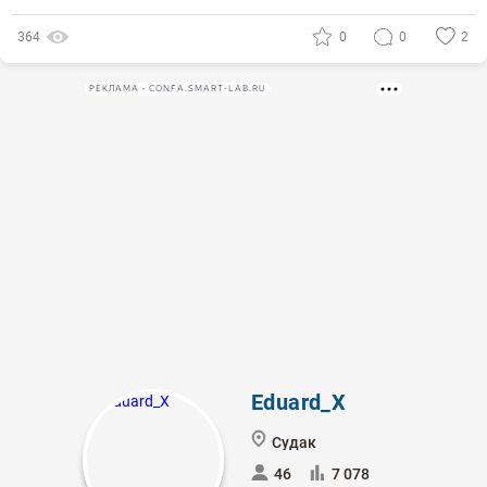
364
0
0
2
РЕКЛАМА • CONFA.SMART-LAB.RU
Eduard_X
Судак
46
7 078