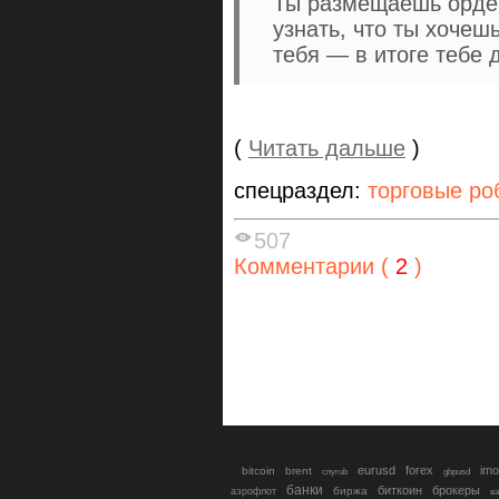
Ты размещаешь ордер 
узнать, что ты хочешь
тебя — в итоге тебе 
(
Читать дальше
)
спецраздел:
торговые ро
507
Комментарии (
2
)
eurusd
forex
imo
bitcoin
brent
cnyrub
gbpusd
банки
биткоин
брокеры
биржа
аэрофлот
в