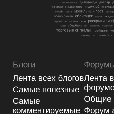
дивиденды
доллар
д
гмк норникель
индекс мб
инфляция
инвестиции в недвижимость
мобильный пост
лукойл
мосбир
магнит
облигации
обзор рынка
опрос
опцио
раскрытие ин
прогноз по акциям
путин
сбербанк
сбер
северсталь
смартлаб
сво
торговые сигналы
трейдинг
ук
фьючерсы
фьючерс ртс
Блоги
Форум
Лента всех блогов
Лента 
форум
Самые полезные
Общие
Самые
комментируемые
Форум 