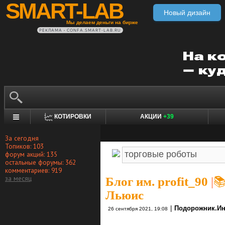
SMART-LAB
Новый дизайн
Мы делаем деньги на бирже
РЕКЛАМА • CONFA.SMART-LAB.RU
КОТИРОВКИ
АКЦИИ
+39
За сегодня
Топиков: 103
форум акций: 135
остальные форумы: 362
комментариев: 919
за месяц
Блог им. profit_90
|

Льюис
|
Подорожник.Ин
26 сентября 2021, 19:08