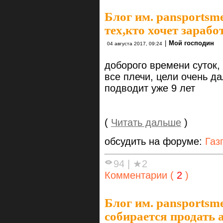
Блог им. pansportsm
тех,кто хочет зарабо
|
Мой господин
04 августа 2017, 09:24
доборого времени суток,
все плечи, цели очень д
подводит уже 9 лет
(
Читать дальше
)
обсудить на форуме:
Газ
94
|
★2
Комментарии (
2
)
Блог им. pansportsm
собирается продать 