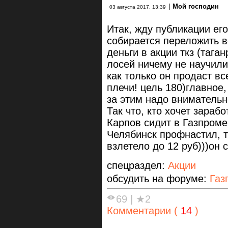
|
Мой господин
03 августа 2017, 13:39
Итак, жду публикации ег
собирается переложить в
деньги в акции ткз (тага
лосей ничему не научили
как только он продаст вс
плечи! цель 180)главное,
за этим надо вниматель
Так что, кто хочет зараб
Карпов сидит в Газпроме,
Челябинск профнастил, то
взлетело до 12 руб)))он 
спецраздел:
Акции
обсудить на форуме:
Газ
69
|
★2
Комментарии (
14
)