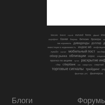
eurusd
forex
imo
bitcoin
brent
cnyrub
gbpusd
банки
биткоин
брокеры
биржа
аэрофлот
в
дивиденды
доллар
д
гмк норникель
индекс мб
инфляция
инвестиции в недвижимость
мобильный пост
лукойл
мосбир
магнит
облигации
обзор рынка
опрос
опцио
раскрытие ин
прогноз по акциям
путин
сбербанк
сбер
северсталь
смартлаб
сво
торговые сигналы
трейдинг
ук
фьючерсы
фьючерс ртс
Блоги
Форум