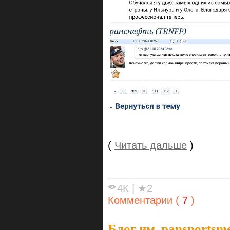
(
Читать дальше
)
4К
|
★2
Комментарии (
7
)
Блог им. pansportsm