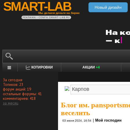
SMART-LAB
Новый дизайн
Мы делаем деньги на бирже
РЕКЛАМА • CONFA.SMART-LAB.RU
КОТИРОВКИ
АКЦИИ
+4
За сегодня
Топиков: 23
форум акций: 19
остальные форумы: 41
комментариев: 418
за месяц
Блог им. pansportsm
веселить
|
Мой господин
03 июня 2024, 16:54