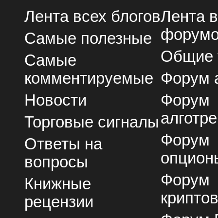
Лента всех блогов
Лента 
форум
Самые полезные
Общие
Самые
комментируемые
Форум 
Новости
Форум
алготре
Торговые сигналы
Форум
Ответы на
опцион
вопросы
Форум
Книжные
крипто
рецензии