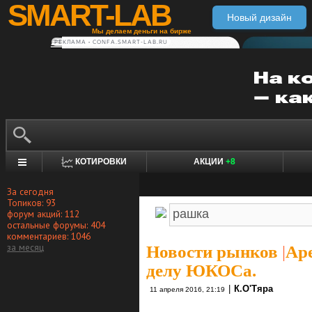
SMART-LAB
Новый дизайн
Мы делаем деньги на бирже
РЕКЛАМА • CONFA.SMART-LAB.RU
КОТИРОВКИ
АКЦИИ
+8
За сегодня
Топиков: 93
форум акций: 112
остальные форумы: 404
комментариев: 1046
за месяц
Новости рынков
|
Аре
делу ЮКОСа.
|
К.О'Тяра
11 апреля 2016, 21:19