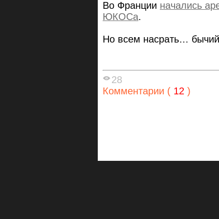
Во Франции
начались ар
ЮКОСа
.
Но всем насрать… бычий
28
Комментарии (
12
)