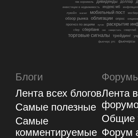
дивиденды
доллар
д
гмк норникель
индекс мб
инфляция
инвестиции в недвижимость
мобильный пост
лукойл
мосбир
магнит
облигации
обзор рынка
опрос
опцио
раскрытие ин
прогноз по акциям
путин
сбербанк
сбер
северсталь
смартлаб
сво
торговые сигналы
трейдинг
ук
фьючерсы
фьючерс ртс
Блоги
Форум
Лента всех блогов
Лента 
форум
Самые полезные
Общие
Самые
комментируемые
Форум 