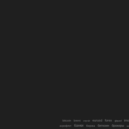
eurusd
forex
imo
bitcoin
brent
cnyrub
gbpusd
банки
биткоин
брокеры
биржа
аэрофлот
в