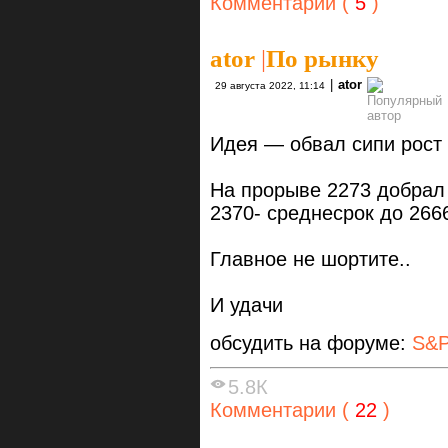
Комментарии (
5
)
ator
|
По рынку
|
ator
29 августа 2022, 11:14
Идея — обвал сипи рост 
На прорыве 2273 добрал 
2370- среднесрок до 266
Главное не шортите..
И удачи
обсудить на форуме:
S&P
5.8К
Комментарии (
22
)