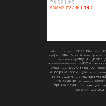
6.3К
|
★3
Комментарии (
19
)
eurusd
forex
imo
bitcoin
brent
cnyrub
gbpusd
банки
биткоин
брокеры
биржа
аэрофлот
в
дивиденды
доллар
д
гмк норникель
индекс мб
инфляция
инвестиции в недвижимость
мобильный пост
лукойл
мосбир
магнит
облигации
обзор рынка
опрос
опцио
раскрытие ин
прогноз по акциям
путин
сбербанк
сбер
северсталь
смартлаб
сво
торговые сигналы
трейдинг
ук
фьючерсы
фьючерс ртс