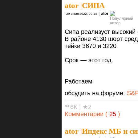
ator
|
СИПА
|
ator
29 июля 2022, 09:14
Сипа реализует высокий 
В районе 4130 шорт сред
тейки 3670 и 3220
Срок — этот год.
Работаем
обсудить на форуме:
S&P
6К
|
★2
Комментарии (
25
)
ator
|
Индекс МБ и си