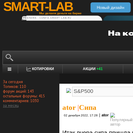
SMART-LAB
Новый дизайн
Мы делаем деньги на бирже
РЕКЛАМА • CONFA.SMART-LAB.RU
КОТИРОВКИ
АКЦИИ
+41
За сегодня
Топиков: 110
форум акций: 143
остальные форумы: 415
комментариев: 1030
за месяц
ator
|
Сипа
|
ator
02 декабря 2022, 17:28
Итак вчера сипа пришла 