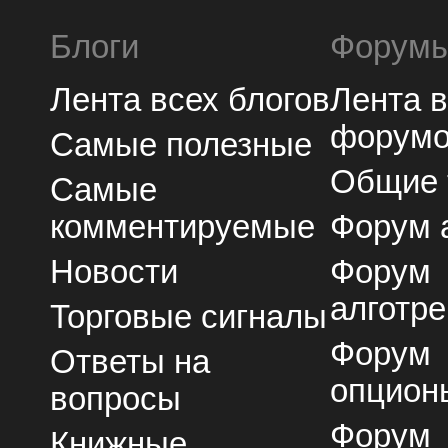
Блоги
Форум
Лента всех блогов
Лента 
форум
Самые полезные
Общие
Самые
комментируемые
Форум 
Новости
Форум
алготре
Торговые сигналы
Форум
Ответы на
опцион
вопросы
Форум
Книжные