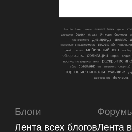
eurusd
forex
imo
bitcoin
brent
cnyrub
gbpusd
банки
биткоин
брокеры
биржа
аэрофлот
в
дивиденды
доллар
д
гмк норникель
индекс мб
инфляция
инвестиции в недвижимость
мобильный пост
лукойл
мосбир
магнит
облигации
обзор рынка
опрос
опцио
раскрытие ин
прогноз по акциям
путин
сбербанк
сбер
северсталь
смартлаб
сво
торговые сигналы
трейдинг
ук
фьючерсы
фьючерс ртс
Блоги
Форум
Лента всех блогов
Лента 