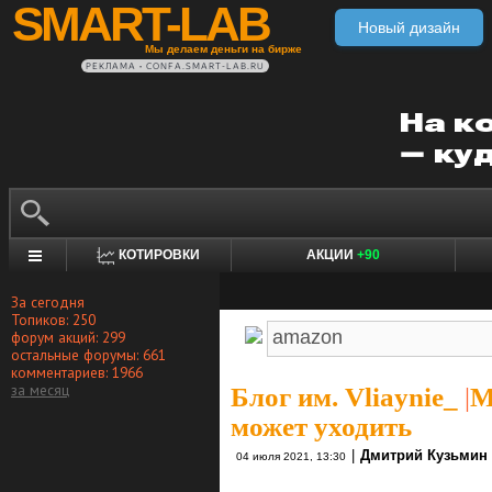
SMART-LAB
Новый дизайн
Мы делаем деньги на бирже
РЕКЛАМА • CONFA.SMART-LAB.RU
КОТИРОВКИ
АКЦИИ
+90
За сегодня
Топиков: 250
форум акций: 299
остальные форумы: 661
комментариев: 1966
за месяц
Блог им. Vliaynie_
|
М
может уходить
|
Дмитрий Кузьмин
04 июля 2021, 13:30