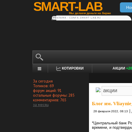
SMART-LAB
Но
Мы делаем деньги на бирже
РЕКЛАМА • CONFA.SMART-LAB.RU
КОТИРОВКИ
АКЦИИ
+2
За сегодня
Топиков: 69
форум акций: 91
остальные форумы: 285
комментариев: 765
Блог им. Vliaynie
за месяц
|
28 февраля 2022, 08:13
*Центральный банк Ро
времени, и подтверди