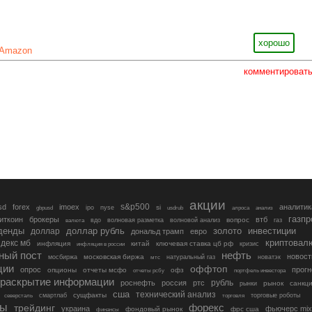
хорошо
Amazon
комментироват
акции
s&p500
sd
forex
imoex
аналитик
si
gbpusd
ipo
nyse
usdrub
алроса
анализ
газп
иткоин
брокеры
втб
вопрос
валюта
вдо
волновая разметка
волновой анализ
газ
денды
золото
инвестиции
доллар
доллар рубль
дональд трамп
евро
криптовал
декс мб
инфляция
китай
ключевая ставка цб рф
кризис
инфляция в россии
ный пост
нефть
новост
московская биржа
мосбиржа
мтс
натуральный газ
новатэк
ции
оффтоп
опрос
прогн
опционы
отчеты мсфо
офз
портфель инвестора
отчеты рсбу
раскрытие информации
рубль
роснефть
россия
ртс
рынок
санкц
рынки
сша
технический анализ
сущфакты
торговые роботы
северсталь
смартлаб
торговля
лы
трейдинг
форекс
украина
фьючерс mix
фондовый рынок
фрс сша
финансы