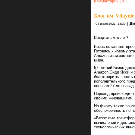
Комментарии (
3
)
Блог им. Vliaynie
|
Дм
04 июля 2021, 13:30
Вшортить что-ли ?
Безос оставляет проч
Готовясь к новому эт
Amazon из скромного 
мире.
57-летний Безос долж
Amazon Энди Ясси и о
благотворительность 
исполнительного пред
основал 27 лет назад.
Переход происходит 
своими инновациями.
Но фирму также понос
обеспокоенность по п
«Безос был трансфор
вычислений и доставк
технологических инно