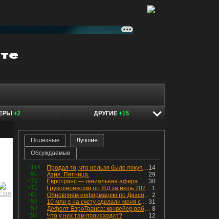
КЕРЫ
+2
ДРУГИЕ
+15
Полезные
Лучшие
Обсуждаемые
+114
Продал то, что нельзя было покупать. Изменения в портфеле
14
+91
Азия. Пятница.
29
+79
Евротранс — гениальная афера. Собрал с инвесторов денег, выплатил дивидендов больше текущей капитализации и ушёл в дефолт
30
+71
Грузоперевозки по ЖД за июль 2026 г. — четвёртый месяц подряд роста, чёрные металлы на уровне прошлого года, а каменный уголь в плюсе.
1
+61
Обновляем информацию по Диасофту: дивиденды и выкуп
2
+59
10 млн р на счету сделали меня счастливым? Ожидание vs Реальность!
31
+53
Дефолт ЕвроТранса: конвейер работает исправно
8
+52
Что у них там происходит?
12