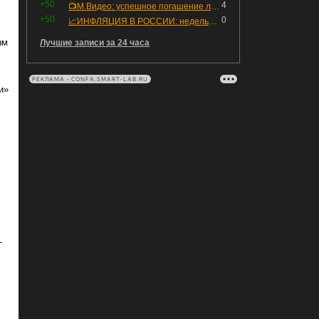
+50
4
📺М.Видео: успешное погашение любимого флоатера
+50
0
📈ИНФЛЯЦИЯ В РОССИИ: недельная дефляция, но в годовом выражении рост 😢
ым
Лучшие записи за 24 часа
РЕКЛАМА • CONFA.SMART-LAB.RU
и»
T