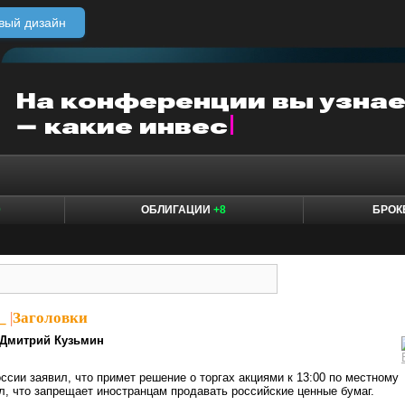
вый дизайн
0
ОБЛИГАЦИИ
+8
БРО
_
|
Заголовки
Дмитрий Кузьмин
ссии заявил, что примет решение о торгах акциями к 13:00 по местному
л, что запрещает иностранцам продавать российские ценные бумаг.