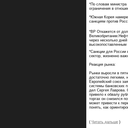
*По словам министра 
ограничения в отноше
*Южная Корея намерен
санкциям против Росс
*BP Откажется от дол
Великобритании.Нефтя
через несколько дней 
высокопоставленным б
*Санкции для России 
сектор, жизненно важ
Реакция рынка:
Рынки выросли в пятн
достаточно легкими, 
Европейский союз зая
системы банковских п
дел Сергея Лаврова. 
привело к обвалу руб
торгах он снизился п
может привести к пер
понять, как ориентир
(
Читать дальше
)