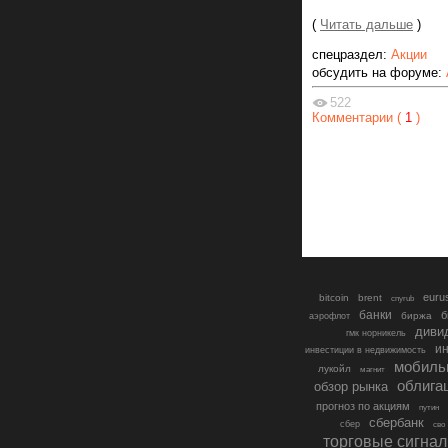
(
Читать дальше
)
спецраздел:
Акции
обсудить на форуме:
522
Комментарии (
1
)
euru
bitcoin
brent
cnyrub
банки
б
биржа
аэрофлот
диви
гмк норникель
ин
инвестиции в недвижимость
мобиль
лукойл
магнит
облига
обзор рынка
прогноз по акциям
путин
сбербанк
сбер
сво
торговые сигна