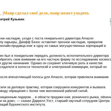
_
|
Мавр сделал своё дело, мавр может уходить
итрий Кузьмин
ное наследие, уходя с поста генерального директора Amazon
апу карьеры, Джефф Безос оставляет прочное наследие, превратив
онлайн-продавца книг в одну из самых могущественных корпораций в
ен был в понедельник передать должность исполнительного директора
братить свое внимание на его частную фирму по исследованию космоса
и другие начинания. Однако он сохранит ключевую роль в качестве
седателя в колоссе технологий и электронной коммерции, который он
после впечатляющей полосы для Amazon, которая привлекла внимание
или за деловую практику, которая сокрушила конкурентов и вызвала
оводу обращения с более чем миллионной рабочей силой.
мационным лидером… в области продажи книг, розничного рынка, облач
и на дом», — сказал Даррелл Уэст, старший научный сотрудник Центра
ваций Брукингского института.