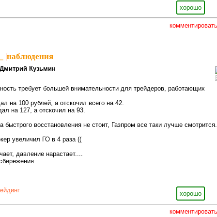
хорошо
комментироват
_
|
наблюдения
Дмитрий Кузьмин
ность требует большей внимательности для трейдеров, работающих
л на 100 рублей, а отскочил всего на 42.
ал на 127, а отскочил на 93.
ра быстрого восстановления не стоит, Газпром все таки лучше смотрится.
ер увеличил ГО в 4 раза ((
ает, давление нарастает....
 сбережения
рейдинг
хорошо
комментироват