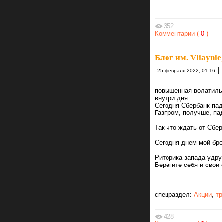
352
Комментарии (
0
)
Блог им. Vliaynie
|
25 февраля 2022, 01:16
повышенная волатиль
внутри дня.
Сегодня Сбербанк пада
Газпром, получше, пад
Так что ждать от Сбе
Сегодня днем мой брок
Риторика запада удруч
Берегите себя и свои
спецраздел:
Акции
,
т
428