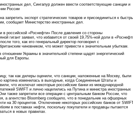
иностранных дел, Сингапур должен ввести соответствующие санкции и
нии России
а запретить экспорт стратегических товаров и присоединиться к быстр
ии, сообщает Министерство иностранных дел.
и в российской «Роснефти» После давления со стороны
ной гигант заявил, что избавится от своей 19,75%-ной доли в «Роснефт
после того, как его генеральный директор поговорил с
ританским чиновником, что может привести к значительным убыткам.
в отношении Украины в значительной степени щадят энергетический
ный для Европы.
ицу, так как дилеры оценили, что санкции, наложенные на Москву, были
но картина изменилась в выходные, когда Соединенные Штаты и
вили, что исключат некоторые российские банки из международной
латежей SWIFT и лично нацелились на Путина и министра иностранных
Они также запретили все операции с центральным банком России, что
ля, а агентство Bloomberg сообщило, что в понедельник на офшорных
очти на 30 процентов. Отключение некоторых российских банков от SWIF
ебоям в поставках нефти, поскольку покупатели и продавцы пытаются
оваться в новых правилах.