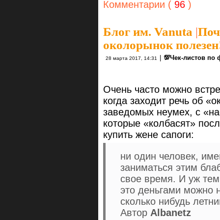
Комментарии (
96
)
Блог им. Vanuta
|
Поч
околорынок полезен
|
💯Чек-листов по
28 марта 2017, 14:31
Очень часто можно встр
когда заходит речь об «о
заведомых неумех, с «н
которые «колбасят» посл
купить жене сапоги:
ни один человек, им
заниматься этим бла
свое время. И уж тем
это деньгами можно 
сколько нибудь летн
Автор
Albanetz