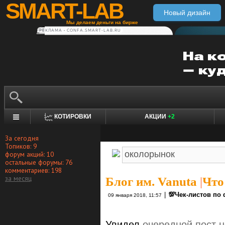
SMART-LAB
Новый дизайн
Мы делаем деньги на бирже
РЕКЛАМА • CONFA.SMART-LAB.RU
КОТИРОВКИ
АКЦИИ
+2
За сегодня
Топиков: 9
форум акций: 10
остальные форумы: 76
комментариев: 198
за месяц
Блог им. Vanuta
|
Что
|
💯Чек-листов по
09 января 2018, 11:57
Увидел
очередной пост 