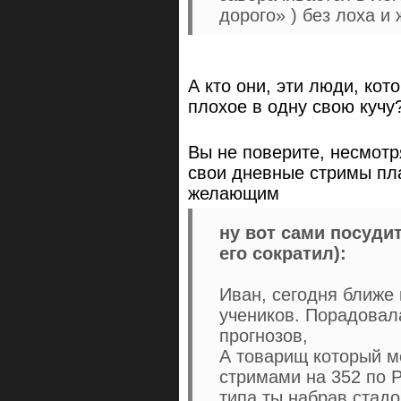
дорого» ) без лоха и 
А кто они, эти люди, ко
плохое в одну свою кучу
Вы не поверите, несмотря
свои дневные стримы пл
желающим
ну вот сами посудит
его сократил):
Иван, сегодня ближе 
учеников. Порадовал
прогнозов,
А товарищ который м
стримами на 352 по Р
типа ты набрав стадо