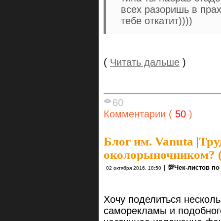
всех разоришь в прах
тебе откатит))))
(
Читать дальше
)
60
Комментарии (
50
)
Блог им. Vanuta
|
Тру
околорыночником? 
|
💯Чек-листов п
02 октября 2016, 18:50
Хочу поделиться нескол
саморекламы и подобног