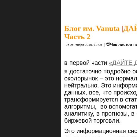
Блог им. Vanuta
|
ДА
Часть 2
|
💯Чек-листов 
06 сентября 2016, 13:06
в первой части
«ДАЙТЕ 
я достаточно подробно о
околорынок – это нормал
нейтрально. Это информа
данных, все, что происх
трансформируется в стат
алгоритмы, во вспомогат
аналитику, в прогнозы, в
биржевой торговли.
Это информационная сис