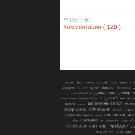
198
|
★1
Комментарии (
120
)
eurusd
forex
imo
bitcoin
brent
cnyrub
gbpusd
банки
биткоин
брокеры
биржа
аэрофлот
в
дивиденды
доллар
д
гмк норникель
индекс мб
инфляция
инвестиции в недвижимость
мобильный пост
лукойл
мосбир
магнит
облигации
обзор рынка
опрос
опцио
раскрытие ин
прогноз по акциям
путин
сбербанк
сбер
северсталь
смартлаб
сво
торговые сигналы
трейдинг
ук
фьючерсы
фьючерс ртс