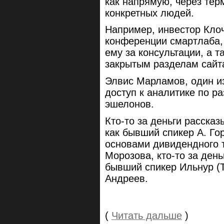
как напрямую, через тер
конкретных людей.
Например, инвестор Клоч
конференции смартлаба,
ему за консультации, а т
закрытым разделам сайт
Элвис Марламов, один из
доступ к аналитике по р
эшелонов.
Кто-то за деньги расска
как бывший спикер А. Гор
основами дивидендного т
Морозова, кто-то за ден
бывший спикер Ильнур (Т
Андреев.
(
Читать дальше
)