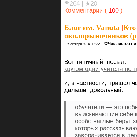
264
|
★20
Комментарии (
100
)
Блог им. Vanuta
|
Кто
околорыночников (р
|
💯Чек-листов п
05 октября 2016, 18:32
Вот типичный посыл:
кругом одни учителя по 
и, в частности, пришел 
дальше, довольный:
обучатели — это поб
выискивающие себе кл
особо наглые берут з
которых рассказывают
заворачивается в лег