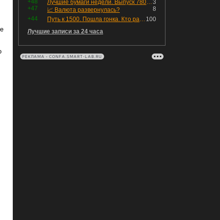
+48
Лучшие бумаги недели. Выпуск 780 – обновления для пятницы
3
+47
8
📈 Валюта развернулась?
+44
Путь к 1500. Пошла гонка. Кто раньше продаст.
100
же
Лучшие записи за 24 часа
о
РЕКЛАМА • CONFA.SMART-LAB.RU