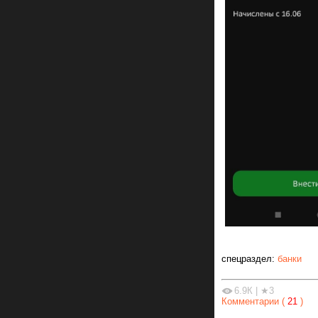
спецраздел:
банки
6.9К
|
★3
Комментарии (
21
)