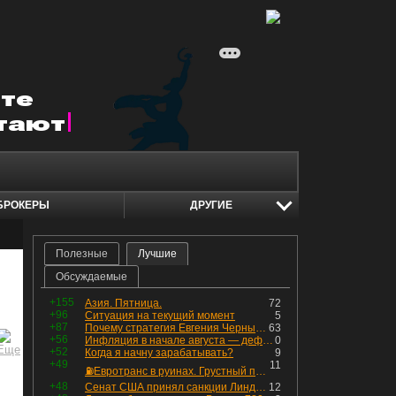
БРОКЕРЫ
ДРУГИЕ
Полезные
Лучшие
Обсуждаемые
+155
Азия. Пятница.
72
+96
Ситуация на текущий момент
5
+87
Почему стратегия Евгения Черных приведет вас к убыткам в 2026 году
63
+56
Инфляция в начале августа — дефляция из-за топлива и плодоовощной корзины, но услуги продолжают дорожать, а рубль начал ослабевать.
0
+52
Когда я начну зарабатывать?
9
+49
11
⛽️Евротранс в руинах. Грустный пост😶😞 Что изменилось в облигациях?
+48
Сенат США принял санкции Линдси Грэма против России
12