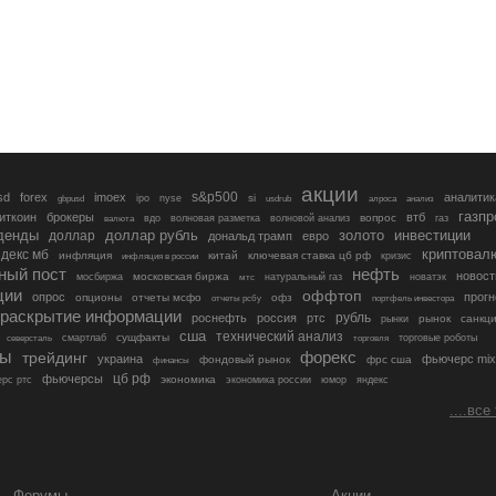
акции
s&p500
sd
forex
imoex
аналитик
si
gbpusd
ipo
nyse
usdrub
алроса
анализ
газп
иткоин
брокеры
втб
вопрос
валюта
вдо
волновая разметка
волновой анализ
газ
денды
золото
инвестиции
доллар
доллар рубль
дональд трамп
евро
криптовал
декс мб
инфляция
китай
ключевая ставка цб рф
кризис
инфляция в россии
ный пост
нефть
новост
московская биржа
мосбиржа
мтс
натуральный газ
новатэк
ции
оффтоп
опрос
прогн
опционы
отчеты мсфо
офз
портфель инвестора
отчеты рсбу
раскрытие информации
рубль
роснефть
россия
ртс
рынок
санкц
рынки
сша
технический анализ
сущфакты
торговые роботы
северсталь
смартлаб
торговля
лы
трейдинг
форекс
украина
фьючерс mix
фондовый рынок
фрс сша
финансы
цб рф
фьючерсы
экономика
рс ртс
экономика россии
юмор
яндекс
....все
Форумы
Акции