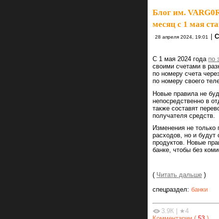
Блог им. VARG0
месяц с 1 мая ст
|
C
28 апреля 2024, 19:01
С 1 мая 2024 года
по 
своими счетами в раз
по номеру счета чере
по номеру своего тел
Новые правила не буд
непосредственно в от
также составят перев
получателя средств.
Изменения не только 
расходов, но и будут
продуктов. Новые пра
банке, чтобы без коми
(
Читать дальше
)
спецраздел:
банки
3.9К
|
★4
Комментарии (
53
)