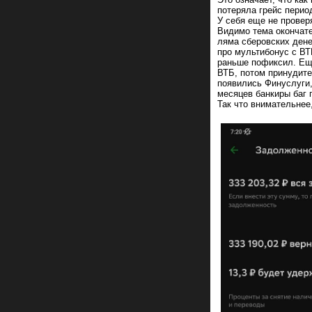
потеряла грейс перио
У себя еще не проверя
Видимо тема окончате
ляма сберовских дене
про мультибонус с ВТ
раньше пофиксил. Еще
ВТБ, потом принудите
появились Финуслуги,
месяцев банкиры баг 
Так что внимательнее,