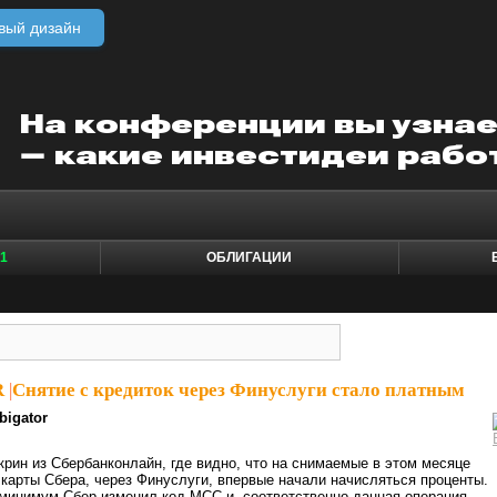
вый дизайн
1
ОБЛИГАЦИИ
R
|
Снятие с кредиток через Финуслуги стало платным
bigator
крин из Сбербанконлайн, где видно, что на снимаемые в этом месяце
 карты Сбера, через Финуслуги, впервые начали начисляться проценты.
к минимум Сбер изменил код MCC и, соответственно данная операция