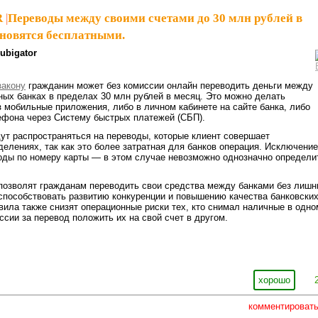
R
|
Переводы между своими счетами до 30 млн рублей в
ановятся бесплатными.
ubigator
закону
гражданин может без комиссии онлайн переводить деньги между
ных банках в пределах 30 млн рублей в месяц. Это можно делать
з мобильные приложения, либо в личном кабинете на сайте банка, либо
ефона через Систему быстрых платежей (СБП).
ут распространяться на переводы, которые клиент совершает
делениях, так как это более затратная для банков операция. Исключение
оды по номеру карты — в этом случае невозможно однозначно определи
позволят гражданам переводить свои средства между банками без лишн
 способствовать развитию конкуренции и повышению качества банковски
вила также снизят операционные риски тех, кто снимал наличные в одно
ссии за перевод положить их на свой счет в другом.
хорошо
комментироват