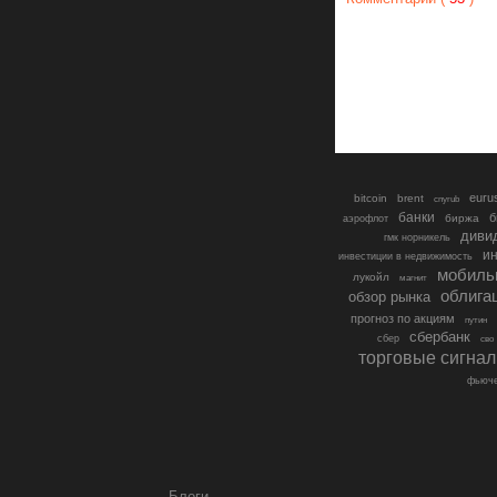
euru
bitcoin
brent
cnyrub
банки
б
биржа
аэрофлот
диви
гмк норникель
ин
инвестиции в недвижимость
мобиль
лукойл
магнит
облига
обзор рынка
прогноз по акциям
путин
сбербанк
сбер
сво
торговые сигна
фьюче
Блоги