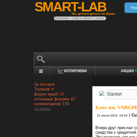
SMART-LAB
Но
Мы делаем деньги на бирже
РЕКЛАМА • CONFA.SMART-LAB.RU
КОТИРОВКИ
АКЦИИ
+
За сегодня
Топиков: 4
форум акций: 15
остальные форумы: 67
комментариев: 130
Блог им. VARG0
за месяц
|
Cu
21 июня 2024, 19:04
Вчера друг прислал с
средства с кредитной
Это означает, что ка