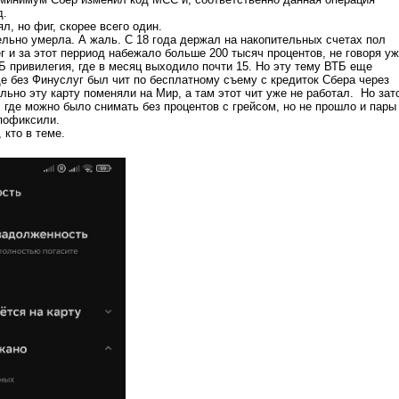
д.
л, но фиг, скорее всего один.
льно умерла. А жаль. С 18 года держал на накопительных счетах пол
г и за этот перриод набежало больше 200 тысяч процентов, не говоря у
Б привилегия, где в месяц выходило почти 15. Но эту тему ВТБ еще
 без Финуслуг был чит по бесплатному съему с кредиток Сбера через
льно эту карту поменяли на Мир, а там этот чит уже не работал. Но зат
 где можно было снимать без процентов с грейсом, но не прошло и пары
пофиксили.
 кто в теме.