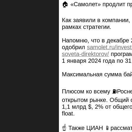
🏠 «Самолет» продлит п
Как заявили в компании,
рамках стратегии.
Напомню, что в декабре 
одобрил
samolet.ru/inves
soveta-direktorov/
програм
1 января 2024 года по 31
Максимальная сумма бай
Плюсом ко всему ⛽️Росн
открытом рынке. Общий 
1,1 млрд $, 2% от общего
float.
☝️ Также ЦИАН 📱рассмат