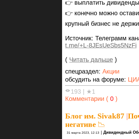
👉 выплатить дивиденд
👉 конечно можно остави
крупный бизнес не держит 
Источник: Телеграмм ка
t.me/+L-8JEsUeSbs5NzFi
(
Читать дальше
)
спецраздел:
Акции
обсудить на форуме:
ЦИА
193
|
★1
Комментарии (
0
)
Блог им. Sivak87
|
По
негативе 📉
|
Дивидендный Об
31 марта 2023, 12:13