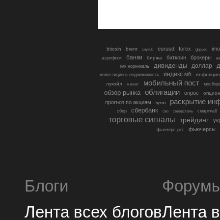
eurusd
forex
imo
bitcoin
brent
cnyrub
gbpusd
банки
биткоин
брокеры
биржа
аэрофлот
в
дивиденды
доллар
д
гмк норникель
индекс мб
инфляция
инвестиции в недвижимость
мобильный пост
лукойл
мосбир
магнит
облигации
обзор рынка
опрос
опцио
раскрытие ин
прогноз по акциям
путин
сбербанк
сбер
северсталь
смартлаб
сво
торговые сигналы
трейдинг
ук
фьючерсы
фьючерс ртс
Блоги
Форум
Лента всех блогов
Лента 