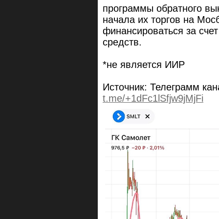
программы обратного в
начала их торгов на Мос
финансироваться за сче
средств.
*не является ИИР
Источник: Телеграмм ка
t.me/+1dFc1lSfjw9jMjFi