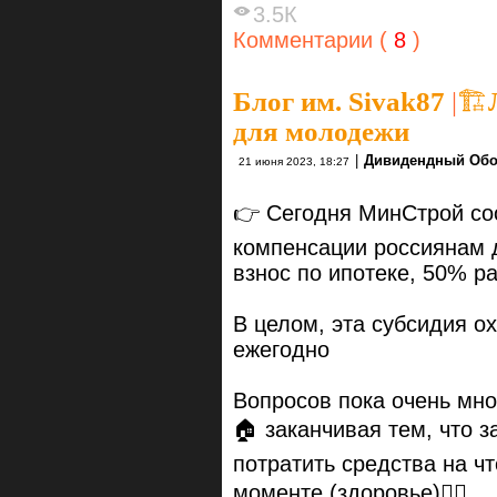
3.5К
Комментарии (
8
)
Блог им. Sivak87
|
🏗
для молодежи
|
Дивидендный Обо
21 июня 2023, 18:27
👉 Сегодня МинСтрой со
компенсации россиянам д
взнос по ипотеке, 50% р
В целом, эта субсидия о
ежегодно
Вопросов пока очень мно
🏠 заканчивая тем, что 
потратить средства на чт
моменте (здоровье)🤷‍♂️