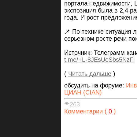
портала недвижимости, 
экспозиция была в 2,4 р
года. И рост предложени
📌 По технике ситуация 
серьезном росте речи по
Источник: Телеграмм ка
t.me/+L-8JEsUeSbs5NzFi
(
Читать дальше
)
обсудить на форуме:
Инв
ЦИАН (CIAN)
263
Комментарии (
0
)