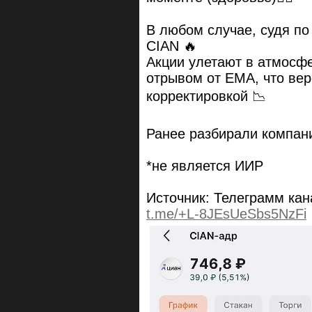
В любом случае, судя по
CIAN 🔥
Акции улетают в атмосфе
отрывом от EMA, что ве
корректировкой 📉
Ранее разбирали компан
*не является ИИР
Источник: Телеграмм ка
t.me/+L-8JEsUeSbs5NzFi