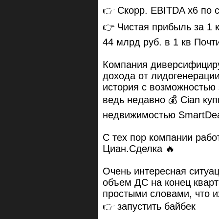
👉 Cкорр. EBITDA х6 по с
👉 Чистая прибыль за 1 
44 млрд руб. в 1 кв Почти
Компания диверсифициру
дохода от лидогенерации
история с возможностью 
ведь недавно 💰 Cian ку
недвижимостью SmartDe
С тех пор компании рабо
Циан.Сделка 🔥
Очень интересная ситуац
объем ДС на конец кварта
простыми словами, что их
👉 запустить байбек