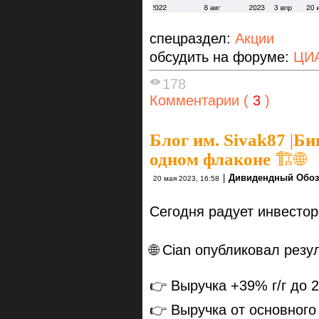
спецраздел:
Акции
обсудить на форуме:
ЦИА
178
Комментарии (
3
)
Блог им. Sivak87
|
Би
одном флаконе 🏗️🌐
|
Дивидендный Обоз
20 мая 2023, 16:58
Сегодня радует инвестор
🌐 Cian опубликовал резул
👉 Выручка +39% г/г до 2
👉 Выручка от основного 