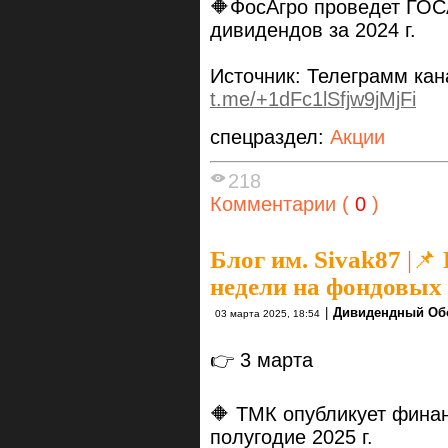
🔶ФосАгро проведет ГОС
дивидендов за 2024 г.
Источник: Телеграмм ка
t.me/+1dFc1lSfjw9jMjFi
спецраздел:
Акции
218
Комментарии (
0
)
Блог им. Sivak87
|
📌
недели на фондовых
|
Дивидендный Об
03 марта 2025, 18:54
👉 3 марта
🔶 ТМК опубликует фина
полугодие 2025 г.