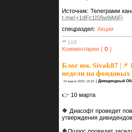
Источник: Телеграмм ка
t.me/+1dFc1lSfjw9jMjFi
спецраздел:
Акции
168
Комментарии (
0
)
Блог им. Sivak87
|
📌
недели на фондовых
|
Дивидендный Об
10 марта 2025, 16:20
👉 10 марта
🔶 Диасофт проведет пов
утверждения дивидендо
🔶Полюс проведет заседа