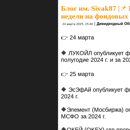
Блог им. Sivak87
|
📌
недели на фондовых
|
Дивидендный Об
24 марта 2025, 15:49
👉 24 марта
🔶 ЛУКОЙЛ опубликует ф
полугодие 2024 г. и за 202
👉 25 марта
🔶 ЭсЭфАй опубликует ф
2024 г.
🔶Элемент (Мосбиржа) о
МСФО за 2024 г.
🔶ОКЕЙ (OKEY) гдр пров