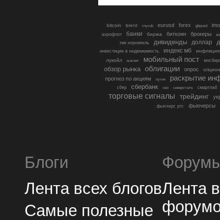
eurusd
forex
imo
bitcoin
brent
cnyrub
gbpusd
банки
биткоин
брокеры
биржа
аэрофлот
в
дивиденды
доллар
д
гмк норникель
индекс мб
инфляция
инвестиции в недвижимость
мобильный пост
лукойл
мосбир
магнит
облигации
обзор рынка
опрос
опцио
раскрытие ин
прогноз по акциям
путин
сбербанк
сбер
северсталь
смартлаб
сво
торговые сигналы
трейдинг
ук
фьючерсы
фьючерс ртс
Блоги
Форум
Лента всех блогов
Лента 
форум
Самые полезные