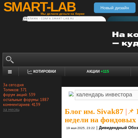
SMART-LAB
Новый дизайн
Мы делаем деньги на бирже
РЕКЛАМА • CONFA.SMART-LAB.RU
КОТИРОВКИ
АКЦИИ
+115
За сегодня
Топиков: 371
форум акций: 539
остальные форумы: 1887
комментариев: 4139
за месяц
Блог им. Sivak87
|
📌
недели на фондовых
|
Дивидендный Обоз
19 мая 2025, 23:22