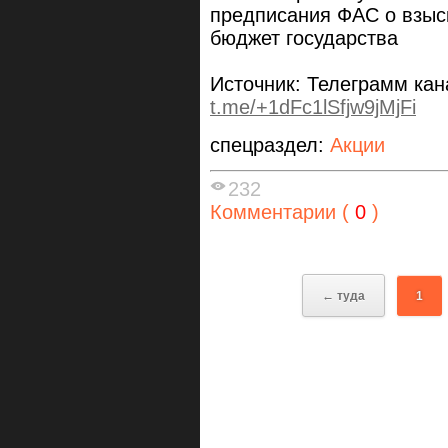
предписания ФАС о взыск
бюджет государства
Источник: Телеграмм ка
t.me/+1dFc1lSfjw9jMjFi
спецраздел:
Акции
232
Комментарии (
0
)
← туда
1