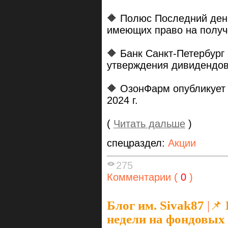
🔶 Полюс Последний день
имеющих право на получе
🔶 Банк Санкт-Петербург
утверждения дивидендов 
🔶 ОзонФарм опубликует
2024 г.
(
Читать дальше
)
спецраздел:
Акции
275
Комментарии (
0
)
Блог им. Sivak87
|
📌
недели на фондовых