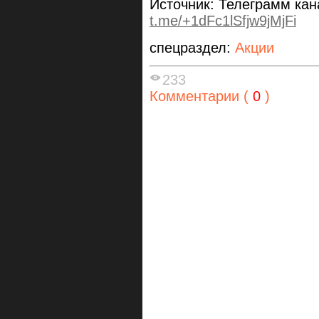
Источник: Телеграмм ка
t.me/+1dFc1lSfjw9jMjFi
спецраздел:
Акции
233
Комментарии (
0
)