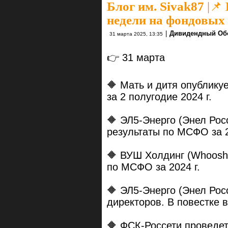
Блог им. Sivak87
|
📌
недели на фондовых
|
Дивидендный Об
31 марта 2025, 13:35
👉 31 марта
🔶 Мать и дитя опублик
за 2 полугодие 2024 г.
🔶 ЭЛ5-Энерго (Энел Рос
результаты по МСФО за 2
🔶 ВУШ Холдинг (Whoosh
по МСФО за 2024 г.
🔶 ЭЛ5-Энерго (Энел Рос
директоров. В повестке в
🔶 ФСК-Россети проведет