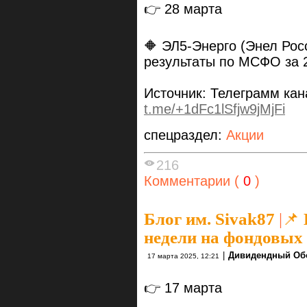
👉 28 марта
🔶 ЭЛ5-Энерго (Энел Рос
результаты по МСФО за 2
Источник: Телеграмм ка
t.me/+1dFc1lSfjw9jMjFi
спецраздел:
Акции
216
Комментарии (
0
)
Блог им. Sivak87
|
📌
недели на фондовых
|
Дивидендный Об
17 марта 2025, 12:21
👉 17 марта