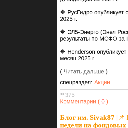
🔶 РусГидро опубликует 
2025 г.
🔶 ЭЛ5-Энерго (Энел Рос
результаты по МСФО за I 
🔶 Henderson опубликует
месяц 2025 г.
(
Читать дальше
)
спецраздел:
Акции
375
Комментарии (
0
)
Блог им. Sivak87
|
📌
недели на фондовых