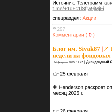
Источник: Телеграмм ка
t.me/+1dFc1lSfjw9jMjFi
спецраздел:
Акции
297
Комментарии (
0
)
Блог им. Sivak87
|
📌
недели на фондовых
|
Дивидендный О
24 февраля 2025, 17:47
👉 25 февраля
🔶 Henderson раскроет о
месяц 2025 г.
👉 26 февраля