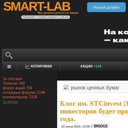
SMART-LAB
Новый дизайн
Мы делаем деньги на бирже
РЕКЛАМА • CONFA.SMART-LAB.RU
КОТИРОВКИ
АКЦИИ
+134
За сегодня
Топиков: 360
форум акций: 501
остальные форумы: 1146
комментариев: 3228
за месяц
Блог им. STCinvest
|
инвесторов будет пр
года.
|
BRIDGE
02 июня 2020, 10:08