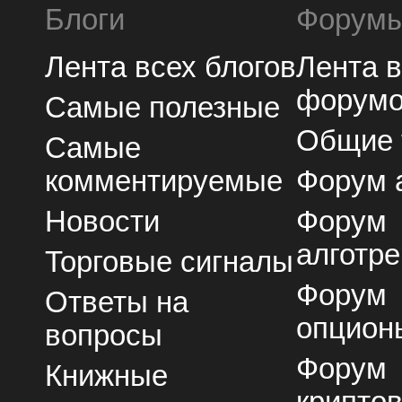
Блоги
Форум
Лента всех блогов
Лента 
форум
Самые полезные
Общие
Самые
комментируемые
Форум 
Новости
Форум
алготре
Торговые сигналы
Форум
Ответы на
опцион
вопросы
Форум
Книжные
крипто