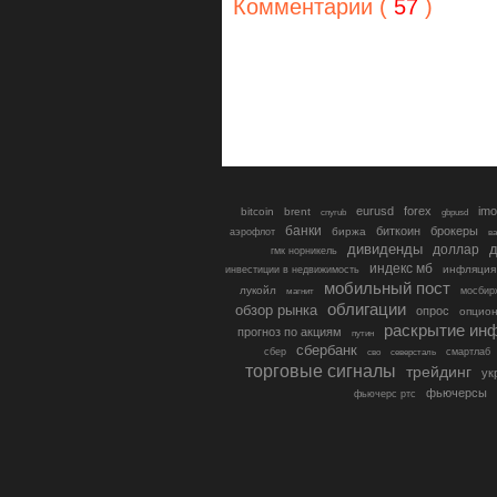
Комментарии (
57
)
eurusd
forex
imo
bitcoin
brent
cnyrub
gbpusd
банки
биткоин
брокеры
биржа
аэрофлот
в
дивиденды
доллар
д
гмк норникель
индекс мб
инфляция
инвестиции в недвижимость
мобильный пост
лукойл
мосбир
магнит
облигации
обзор рынка
опрос
опцио
раскрытие ин
прогноз по акциям
путин
сбербанк
сбер
северсталь
смартлаб
сво
торговые сигналы
трейдинг
ук
фьючерсы
фьючерс ртс