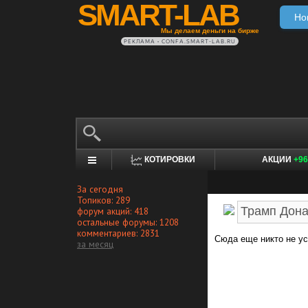
SMART-LAB
Но
Мы делаем деньги на бирже
РЕКЛАМА • CONFA.SMART-LAB.RU
КОТИРОВКИ
АКЦИИ
+96
За сегодня
Топиков: 289
форум акций: 418
остальные форумы: 1208
комментариев: 2831
Сюда еще никто не ус
за месяц