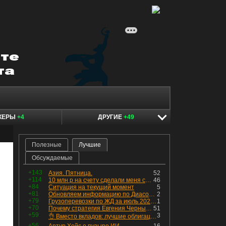
КЕРЫ
+4
ДРУГИЕ
+49
Полезные
Лучшие
Обсуждаемые
+143
Азия. Пятница.
52
+114
10 млн р на счету сделали меня счастливым? Ожидание vs Реальность!
46
+84
Ситуация на текущий момент
5
+81
Обновляем информацию по Диасофту: дивиденды и выкуп
2
+79
Грузоперевозки по ЖД за июль 2026 г. — четвёртый месяц подряд роста, чёрные металлы на уровне прошлого года, а каменный уголь в плюсе.
1
+70
Почему стратегия Евгения Черных приведет вас к убыткам в 2026 году
51
+59
3
👌 Вместо вкладов: лучшие облигации — только супер надёжные
+56