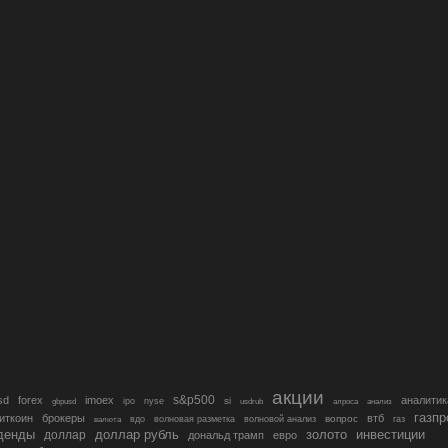
акции
s&p500
sd
forex
imoex
аналитик
si
gbpusd
ipo
nyse
usdrub
алроса
анализ
газп
иткоин
брокеры
втб
вопрос
валюта
вдо
волновая разметка
волновой анализ
газ
денды
золото
инвестиции
доллар
доллар рубль
дональд трамп
евро