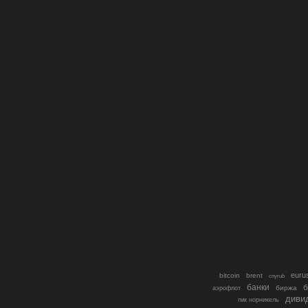
euru
bitcoin
brent
cnyrub
банки
б
биржа
аэрофлот
диви
гмк норникель