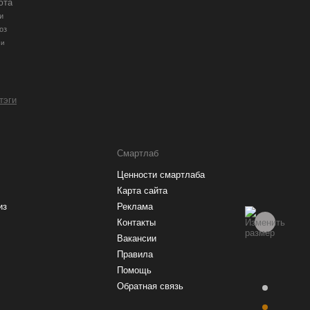
юта
и
оз
ии
 тэги
Смартлаб
Ценности смартлаба
Карта сайта
из
Реклама
Контакты
Вакансии
Правила
Помощь
Обратная связь