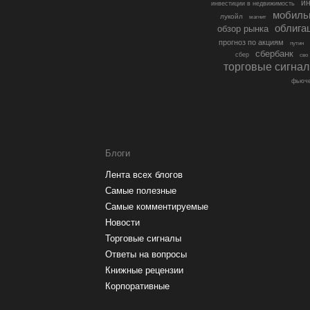
ин
инвестиции в недвижимость
мобиль
лукойл
магнит
облига
обзор рынка
прогноз по акциям
путин
сбербанк
сбер
сво
торговые сигна
фьюче
Блоги
Лента всех блогов
Самые полезные
Самые комментируемые
Новости
Торговые сигналы
Ответы на вопросы
Книжные рецензии
Корпоративные