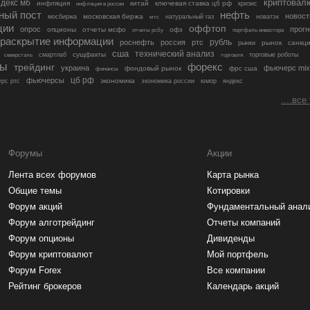
криптовал
декс мб
инфляция
китай
ключевая ставка цб рф
кризис
инфляция в россии
ный пост
нефть
новост
московская биржа
мосбиржа
мтс
натуральный газ
новатэк
ции
оффтоп
опрос
прогн
опционы
отчеты мсфо
офз
портфель инвестора
отчеты рсбу
раскрытие информации
рубль
роснефть
россия
ртс
рынок
санкц
рынки
сша
технический анализ
сущфакты
торговые роботы
северсталь
смартлаб
торговля
лы
трейдинг
форекс
украина
фьючерс mix
фондовый рынок
фрс сша
финансы
цб рф
фьючерсы
экономика
рс ртс
экономика россии
юмор
яндекс
....все
Форумы
Акции
Лента всех форумов
Карта рынка
Общие темы
Котировки
Форум акций
Фундаментальный анал
Форум алготрейдинг
Отчеты компаний
Форум опционы
Дивиденды
Форум криптовалют
Мой портфель
Форум Forex
Все компании
Рейтинг брокеров
Календарь акций