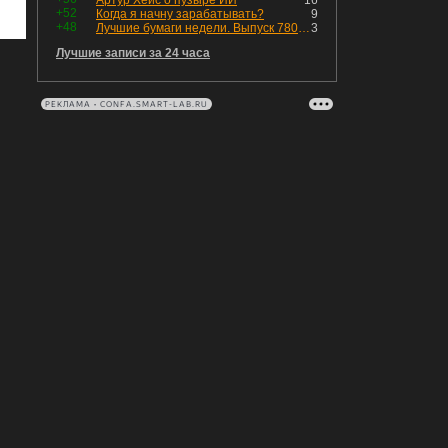
Артур Хейс о пузыре ИИ
16
+52
Когда я начну зарабатывать?
9
+48
Лучшие бумаги недели. Выпуск 780 – обновления для пятницы
3
Лучшие записи за 24 часа
РЕКЛАМА • CONFA.SMART-LAB.RU