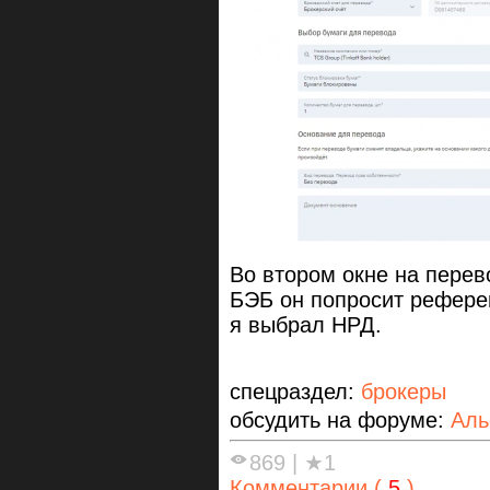
Во втором окне на пере
БЭБ он попросит референ
я выбрал НРД.
спецраздел:
брокеры
обсудить на форуме:
Аль
869
|
★1
Комментарии (
5
)