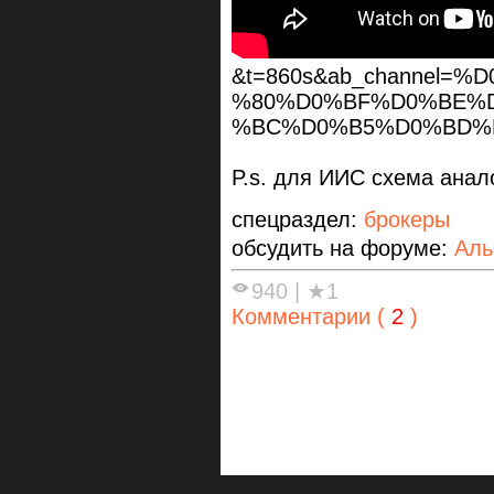
&t=860s&ab_channel
%80%D0%BF%D0%BE%
%BC%D0%B5%D0%BD%
P.s. для ИИС схема анало
спецраздел:
брокеры
обсудить на форуме:
Аль
940
|
★1
Комментарии (
2
)