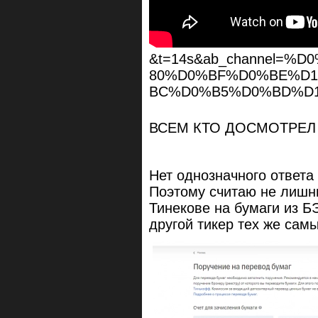
&t=14s&ab_channel=
80%D0%BF%D0%BE%D
BC%D0%B5%D0%BD%D
ВСЕМ КТО ДОСМОТРЕЛ
Нет однозначного ответа
Поэтому считаю не лишни
Тинекове на бумаги из Б
другой тикер тех же самы