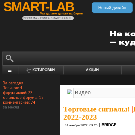
SMART-LAB
Новый дизайн
Мы делаем деньги на бирже
РЕКЛАМА • CONFA.SMART-LAB.RU
КОТИРОВКИ
АКЦИИ
За сегодня
Топиков: 4
форум акций: 22
остальные форумы: 15
комментариев: 74
за месяц
Торговые сигналы!
|
2022-2023
|
BRIDGE
01 ноября 2022, 09:25