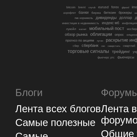
eurusd
forex
imo
bitcoin
brent
cnyrub
gbpusd
банки
биткоин
брокеры
биржа
аэрофлот
в
дивиденды
доллар
д
гмк норникель
индекс мб
инфляция
инвестиции в недвижимость
мобильный пост
лукойл
мосбир
магнит
облигации
обзор рынка
опрос
опцио
раскрытие ин
прогноз по акциям
путин
сбербанк
сбер
северсталь
смартлаб
сво
торговые сигналы
трейдинг
ук
фьючерсы
фьючерс ртс
Блоги
Форум
Лента всех блогов
Лента 
форум
Самые полезные
Общие
Самые