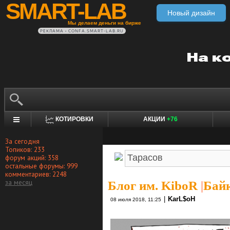
SMART-LAB
Новый дизайн
Мы делаем деньги на бирже
РЕКЛАМА • CONFA.SMART-LAB.RU
КОТИРОВКИ
АКЦИИ
+76
За сегодня
Топиков: 233
форум акций: 358
остальные форумы: 999
комментариев: 2248
за месяц
Блог им. KiboR
|
Байк
|
KarL$oH
08 июля 2018, 11:25