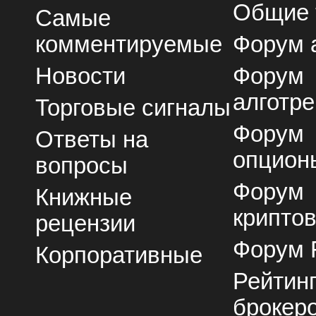
Общие
Самые
комментируемые
Форум 
Новости
Форум
алготре
Торговые сигналы
Форум
Ответы на
опцион
вопросы
Форум
Книжные
крипто
рецензии
Форум 
Корпоративные
Рейтин
брокер