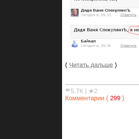
(
Читать дальше
)
5.7К
|
★2
Комментарии (
299
)