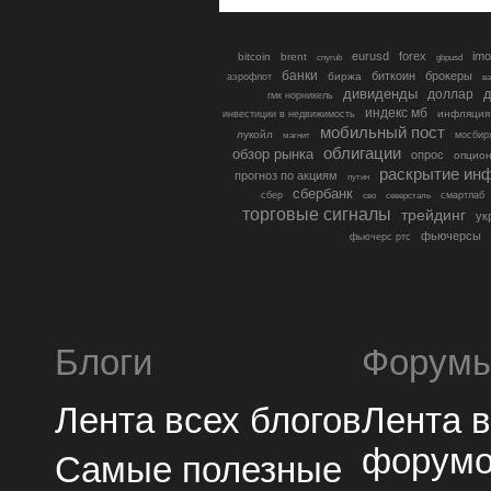
eurusd
forex
imo
bitcoin
brent
cnyrub
gbpusd
банки
биткоин
брокеры
биржа
аэрофлот
в
дивиденды
доллар
д
гмк норникель
индекс мб
инфляция
инвестиции в недвижимость
мобильный пост
лукойл
мосбир
магнит
облигации
обзор рынка
опрос
опцио
раскрытие ин
прогноз по акциям
путин
сбербанк
сбер
северсталь
смартлаб
сво
торговые сигналы
трейдинг
ук
фьючерсы
фьючерс ртс
Блоги
Форум
Лента всех блогов
Лента 
форум
Самые полезные