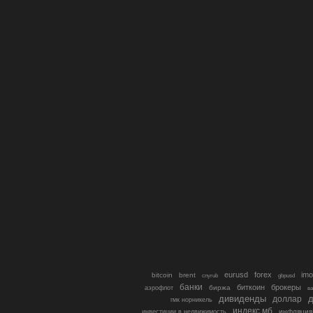
eurusd
forex
imo
bitcoin
brent
cnyrub
gbpusd
банки
биткоин
брокеры
биржа
аэрофлот
в
дивиденды
доллар
д
гмк норникель
индекс мб
инфляция
инвестиции в недвижимость