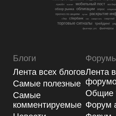
мобильный пост
лукойл
мосбир
магнит
облигации
обзор рынка
опрос
опцио
раскрытие ин
прогноз по акциям
путин
сбербанк
сбер
северсталь
смартлаб
сво
торговые сигналы
трейдинг
ук
фьючерсы
фьючерс ртс
Блоги
Форум
Лента всех блогов
Лента 
форум
Самые полезные
Общие
Самые
комментируемые
Форум 