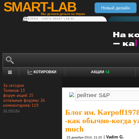
SMART-LAB
Новый дизайн
Мы делаем деньги на бирже
РЕКЛАМА • CONFA.SMART-LAB.RU
КОТИРОВКИ
АКЦИИ
+2
За сегодня
Топиков: 13
форум акций: 25
остальные форумы: 26
комментариев: 119
за месяц
Блог им. Karpoff197
-как обычно-когда у
much
|
Vadim G.
23 декабря 2014, 21:20