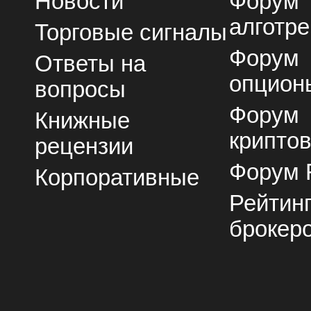
Новости
Форум
алготре
Торговые сигналы
Форум
Ответы на
опцион
вопросы
Форум
Книжные
крипто
рецензии
Форум 
Корпоративные
Рейтин
брокер