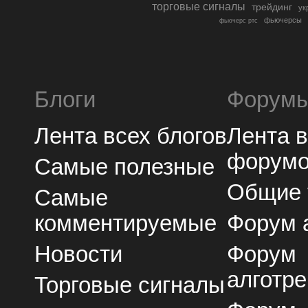
торговые сигналы
трейдинг
ук
фьючерсы
фьючерс ртс
Блоги
Форум
Лента всех блогов
Лента 
форум
Самые полезные
Общие
Самые
комментируемые
Форум 
Новости
Форум
алготре
Торговые сигналы