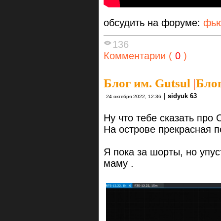
обсудить на форуме:
фью
136
Комментарии (
0
)
Блог им. Gutsul
|
Блог
|
sidyuk 63
24 октября 2022, 12:36
Ну что тебе сказать про
На острове прекрасная по
Я пока за шорты, но упу
маму .