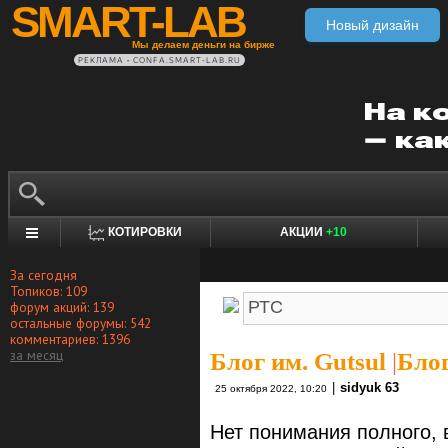
SMART-LAB
Новый дизайн
Мы делаем деньги на бирже
РЕКЛАМА • CONFA.SMART-LAB.RU
КОТИРОВКИ
АКЦИИ
+10
За сегодня
Топиков: 109
форум акций: 139
остальные форумы: 542
комментариев: 1396
за месяц
Блог им. Gutsul
|
Блог
|
sidyuk 63
25 октября 2022, 10:20
Нет понимания полного, 