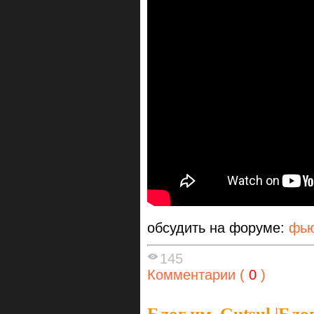
обсудить на форуме:
фью
145
Комментарии (
0
)
Блог им. Gutsul
|
Блог