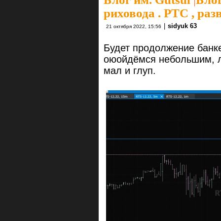
риховода . РТС , раз
|
sidyuk 63
21 октября 2022, 15:56
Будет продолжение банк
оюойдёмся небольшим, л
мал и глуп.