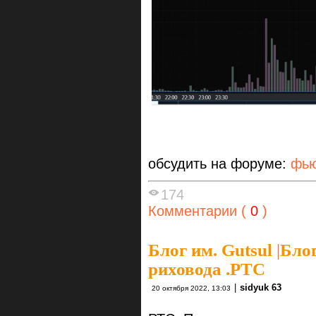
обсудить на форуме:
фью
174
Комментарии (
0
)
Блог им. Gutsul
|
Блог
риховода .РТС
|
sidyuk 63
20 октября 2022, 13:03