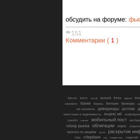
обсудить на форуме:
фью
151
Комментарии (
1
)
eurusd
forex
imo
bitcoin
brent
cnyrub
gbpusd
банки
биткоин
брокеры
биржа
аэрофлот
в
дивиденды
доллар
д
гмк норникель
индекс мб
инфляция
инвестиции в недвижимость
мобильный пост
лукойл
мосбир
магнит
облигации
обзор рынка
опрос
опцио
раскрытие ин
прогноз по акциям
путин
сбербанк
сбер
северсталь
смартлаб
сво