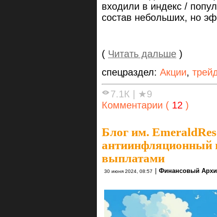
входили в индекс / попу
состав небольших, но э
(
Читать дальше
)
спецраздел:
Акции
,
трей
7.1К
|
★9
Комментарии (
12
)
Блог им. EmeraldRes
антиинфляционный 
выплатами
|
Финансовый Архи
30 июня 2024, 08:57