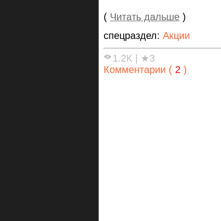
(
Читать дальше
)
спецраздел:
Акции
1.2К
|
★3
Комментарии (
2
)