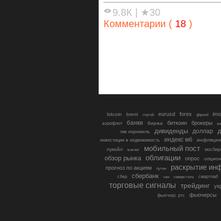
9.8К
|
★30
Комментарии (
18
)
eurusd
forex
imo
bitcoin
brent
cnyrub
gbpusd
банки
биткоин
брокеры
биржа
аэрофлот
в
дивиденды
доллар
д
гмк норникель
индекс мб
инфляция
инвестиции в недвижимость
мобильный пост
лукойл
мосбир
магнит
облигации
обзор рынка
опрос
опцио
раскрытие ин
прогноз по акциям
путин
сбербанк
сбер
северсталь
смартлаб
сво
торговые сигналы
трейдинг
ук
фьючерсы
фьючерс ртс