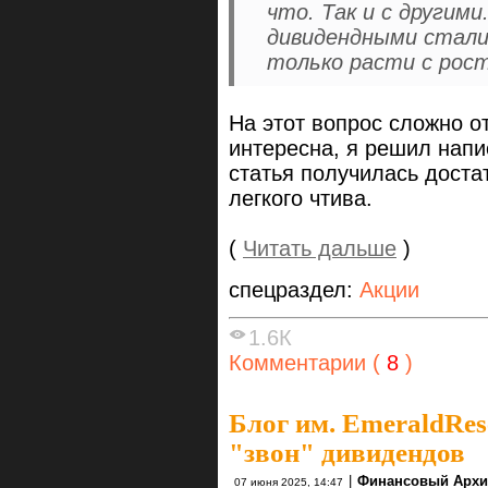
что. Так и с другим
дивидендными стали
только расти с рост
На этот вопрос сложно от
интересна, я решил напи
статья получилась доста
легкого чтива.
(
Читать дальше
)
спецраздел:
Акции
1.6К
Комментарии (
8
)
Блог им. EmeraldRes
"звон" дивидендов
|
Финансовый Архи
07 июня 2025, 14:47