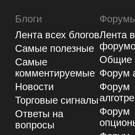
Блоги
Форум
Лента всех блогов
Лента 
форум
Самые полезные
Общие
Самые
комментируемые
Форум 
Новости
Форум
алготре
Торговые сигналы
Форум
Ответы на
опцион
вопросы