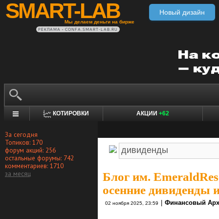
SMART-LAB
Новый дизайн
Мы делаем деньги на бирже
РЕКЛАМА • CONFA.SMART-LAB.RU
КОТИРОВКИ
АКЦИИ
+62
За сегодня
Топиков: 170
форум акций: 256
остальные форумы: 742
комментариев: 1710
за месяц
Блог им. EmeraldRes
осенние дивиденды 
|
Финансовый Арх
02 ноября 2025, 23:59