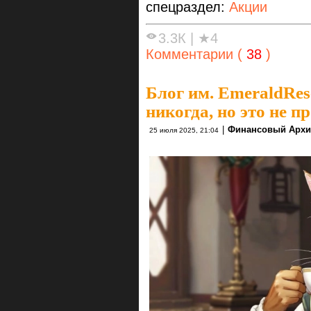
спецраздел:
Акции
3.3К
|
★4
Комментарии (
38
)
Блог им. EmeraldRes
никогда, но это не п
|
Финансовый Архи
25 июля 2025, 21:04