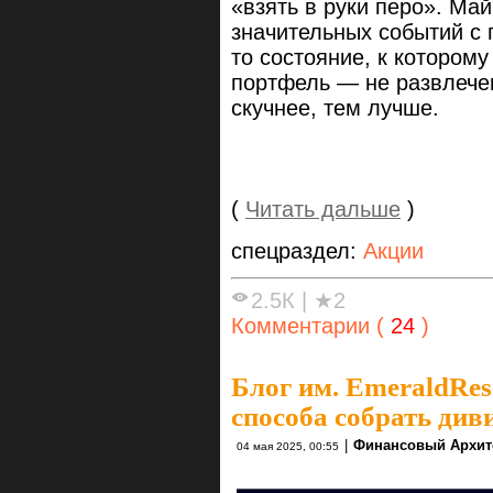
«взять в руки перо». Ма
значительных событий с 
то состояние, к котором
портфель — не развлечен
скучнее, тем лучше.
(
Читать дальше
)
спецраздел:
Акции
2.5К
|
★2
Комментарии (
24
)
Блог им. EmeraldRes
способа собрать ди
|
Финансовый Архит
04 мая 2025, 00:55