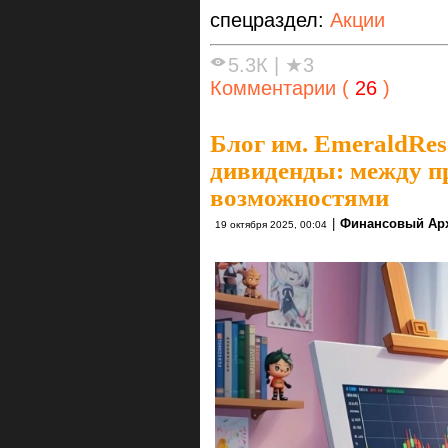
спецраздел:
Акции
5.3К
|
★3
Комментарии (
26
)
Блог им. EmeraldRes
дивиденды: между п
возможностями
|
Финансовый Арх
19 октября 2025, 00:04