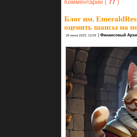
Комментарии (
77
)
Блог им. EmeraldRes
оценить шансы на п
|
Финансовый Архи
29 июня 2025, 13:05