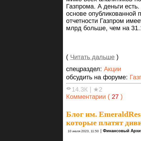
Газпрома. А деньги есть.
основе опубликованной 
отчетности Газпром имее
млрд больше, чем на 31.
(
Читать дальше
)
спецраздел:
Акции
обсудить на форуме:
Газ
14.3К
|
★2
Комментарии (
27
)
Блог им. EmeraldRes
которые платят диви
|
Финансовый Архи
10 июля 2023, 11:50