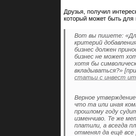
Друзья, получил интерес
который может быть для 
Вот вы пишете: «Дл
критерий добавления
бизнес должен прино
бизнес не может хот
хотя бы символическ
вкладываться?» [пр
статьи с инвест ит
Верное утверждение.
что та или иная ко
прошлому году суди
изменчиво. Те же ме
платили, а всегда п
отменял да ещё все 