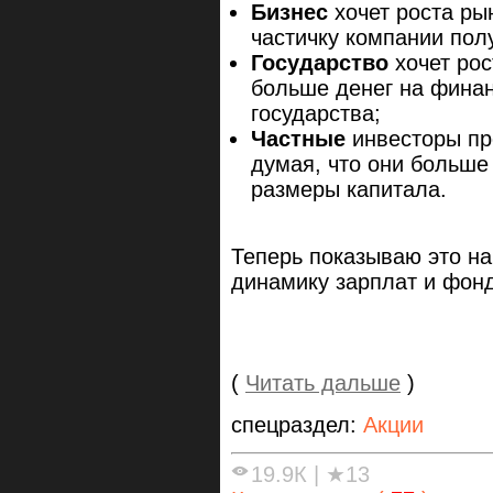
Бизнес
хочет роста ры
частичку компании пол
Государство
хочет рос
больше денег на фина
государства;
Частные
инвесторы п
думая, что они больше 
размеры капитала.
Теперь показываю это на
динамику зарплат и фонд
(
Читать дальше
)
спецраздел:
Акции
19.9К
|
★13