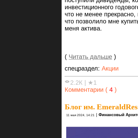
поступили дивиденды, к
инвестиционного годовог
что не менее прекрасно,
что позволило мне купит
меня актива.
(
Читать дальше
)
спецраздел:
Акции
2.2К
|
★1
Комментарии (
4
)
Блог им. EmeraldRes
|
Финансовый Архит
11 мая 2024, 14:21