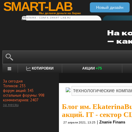
SMART-LAB
Новый дизайн
Мы делаем деньги на бирже
РЕКЛАМА • CONFA.SMART-LAB.RU
КОТИРОВКИ
АКЦИИ
+75
За сегодня
Топиков: 235
форум акций: 345
остальные форумы: 998
комментариев: 2407
за месяц
Блог им. EkaterinaB
акций. IT - сектор 
|
Znanie Finans
27 апреля 2021, 13:25