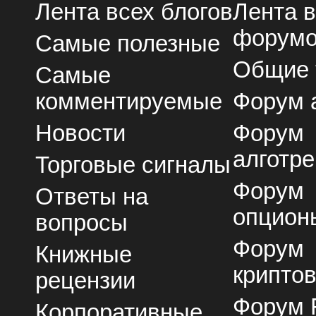
Лента всех блогов
Лента 
форум
Самые полезные
Общие
Самые
комментируемые
Форум 
Новости
Форум
алготре
Торговые сигналы
Форум
Ответы на
опцион
вопросы
Форум
Книжные
крипто
рецензии
Форум 
Корпоративные