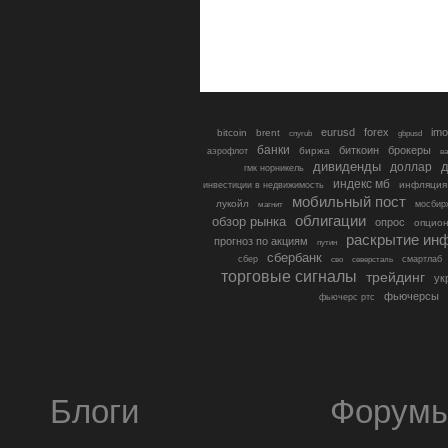
eurusd
forex
imo
bitcoin
brent
cnyrub
gbpusd
банки
биткоин
брокеры
биржа
аэрофлот
в
дивиденды
доллар
д
гмк норникель
индекс мб
инфляция
инвестиции в недвижимость
мобильный пост
лукойл
мосбир
магнит
облигации
обзор рынка
опрос
опцио
раскрытие ин
прогноз по акциям
путин
сбербанк
сбер
северсталь
смартлаб
сво
торговые сигналы
трейдинг
ук
фьючерсы
фьючерс ртс
Блоги
Форум