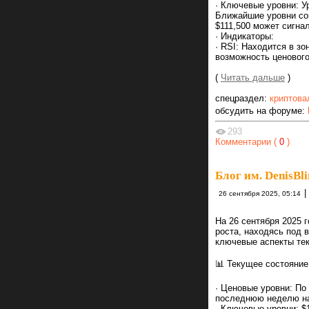
· Ключевые уровни: У
Ближайшие уровни соп
$111,500 может сигна
· Индикаторы:
· RSI: Находится в з
возможность ценового
(
Читать дальше
)
спецраздел:
криптова
обсудить на форуме:
293
Комментарии (
0
)
Блог им. DenisBl
|
26 сентября 2025, 05:14
На 26 сентября 2025 
роста, находясь под 
ключевые аспекты те
📊 Текущее состояние 
· Ценовые уровни: По
последнюю неделю на
· Ключевые уровни: $