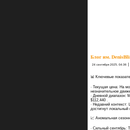
Блог им. DenisBl
|
24 сентября 2025, 04:36
📊 Ключевые показате
· Текущая цена: На мо
незначительное движ
· Дневной диапазон: 
$112,440 .
· Недавний контекст:
достигнут локальный 
📈 Аномальная сезонн
· Сильный сентябрь: 