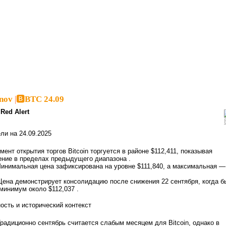
inov
|
🅱️BTC 24.09
Red Alert
ли на 24.09.2025
мент открытия торгов Bitcoin торгуется в районе $112,411, показывая
ение в пределах предыдущего диапазона .
Минимальная цена зафиксирована на уровне $111,840, а максимальная —
 Цена демонстрирует консолидацию после снижения 22 сентября, когда б
минимум около $112,037 .
ость и исторический контекст
Традиционно сентябрь считается слабым месяцем для Bitcoin, однако в