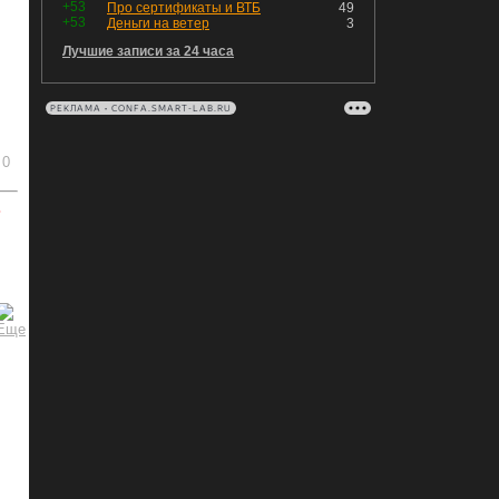
+53
Про сертификаты и ВТБ
49
+53
Деньги на ветер
3
Лучшие записи за 24 часа
РЕКЛАМА • CONFA.SMART-LAB.RU
0
ь