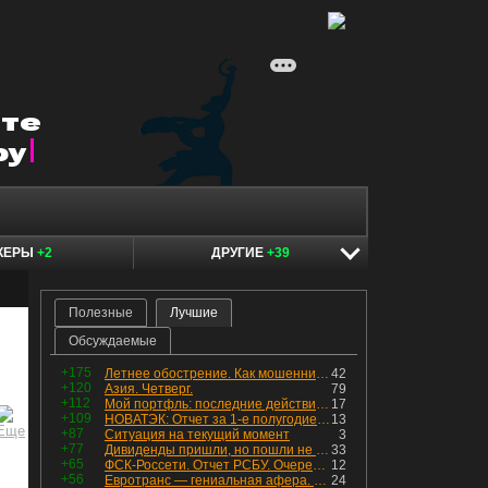
КЕРЫ
+2
ДРУГИЕ
+39
Полезные
Лучшие
Обсуждаемые
+175
Летнее обострение. Как мошенники пытаются подсунуть кнопку "БАБЛО" девушкам
42
+120
Азия. Четверг.
79
+112
Мой портфль: последние действия и текущая структура. Краткий комментарий по всем позициям
17
+109
НОВАТЭК: Отчет за 1-е полугодие 2026 - прибыль продолжает падать, но лучшее впереди, если не прилетит
13
+87
Ситуация на текущий момент
3
+77
Дивиденды пришли, но пошли не туда
33
+65
ФСК-Россети. Отчет РСБУ. Очередная допка - бомбовые новости в эфире
12
+56
Евротранс — гениальная афера. Собрал с инвесторов денег, выплатил дивидендов больше текущей капитализации и ушёл в дефолт
24