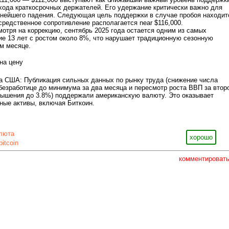
хода краткосрочных держателей. Его удержание критически важно для
нейшего падения. Следующая цель поддержки в случае пробоя находит
осредственное сопротивление располагается near $116,000.
мотря на коррекцию, сентябрь 2025 года остается одним из самых
е 13 лет с ростом около 8%, что нарушает традиционную сезонную
ом месяце.
на цену
а США: Публикация сильных данных по рынку труда (снижение числа
 безработице до минимума за два месяца и пересмотр роста ВВП за втор
вышения до 3.8%) поддержали американскую валюту. Это оказывает
ные активы, включая Биткоин.
люта
хорошо
bitcoin
комментироват