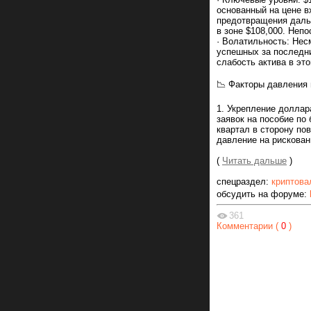
основанный на цене в
предотвращения даль
в зоне $108,000. Неп
· Волатильность: Нес
успешных за последни
слабость актива в эт
📉 Факторы давления 
1. Укрепление доллар
заявок на пособие по
квартал в сторону по
давление на рискован
(
Читать дальше
)
спецраздел:
криптова
обсудить на форуме:
361
Комментарии (
0
)