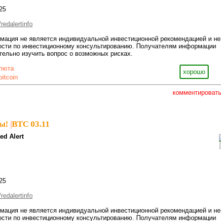
25
redalertinfo
мация не является индивидуальной инвестиционной рекомендацией и не
ности по инвестиционному консультированию. Получателям информации
ельно изучить вопрос о возможных рисках.
люта
хорошо
bitcoin
комментироват
ы!
|
BTC 03.11
ed Alert
25
redalertinfo
мация не является индивидуальной инвестиционной рекомендацией и не
ности по инвестиционному консультированию. Получателям информации