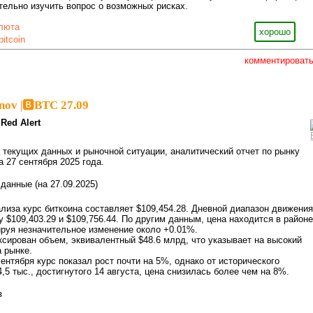
ельно изучить вопрос о возможных рисках.
люта
хорошо
bitcoin
комментироват
inov
|
🅱️BTC 27.09
Red Alert
 текущих данных и рыночной ситуации, аналитический отчет по рынку
а 27 сентября 2025 года.
данные (на 27.09.2025)
ализа курс биткоина составляет $109,454.28. Дневной диапазон движения
 $109,403.29 и $109,756.44. По другим данным, цена находится в районе
ируя незначительное изменение около +0.01%.
ксирован объем, эквивалентный $48.6 млрд, что указывает на высокий
а рынке.
сентября курс показал рост почти на 5%, однако от исторического
5 тыс., достигнутого 14 августа, цена снизилась более чем на 8%.
з