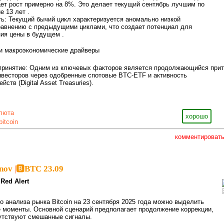
ает рост примерно на 8%. Это делает текущий сентябрь лучшим по
е 13 лет .
ть: Текущий бычий цикл характеризуется аномально низкой
равнению с предыдущими циклами, что создает потенциал для
ия цены в будущем .
и макроэкономические драйверы
 принятие: Одним из ключевых факторов является продолжающийся прит
весторов через одобренные спотовые BTC-ETF и активность
ств (Digital Asset Treasuries).
люта
хорошо
bitcoin
комментироват
inov
|
🅱️BTC 23.09
Red Alert
о анализа рынка Bitcoin на 23 сентября 2025 года можно выделить
моменты. Основной сценарий предполагает продолжение коррекции,
сутствуют смешанные сигналы.