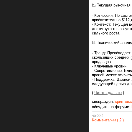
📉 Текущая рыночная 
· Котировки: По состо
приблизительно $112,
· Контекст: Текущая 
достигнутого в авгус
сильного роста.
📊 Технический анали
· Тренд: Преобладает
скользящих средних (
продавцов.
· Ключевые уровни:
· Сопротивление: Бли
пробой может открыть
· Поддержка: Важной 
следующей целью для 
(
Читать дальше
)
спецраздел:
криптова
обсудить на форуме:
334
Комментарии (
2
)