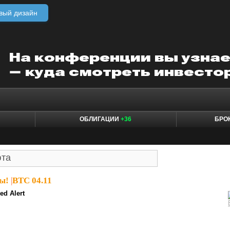
вый дизайн
ОБЛИГАЦИИ
+36
БРО
ы!
|
BTC 04.11
ed Alert