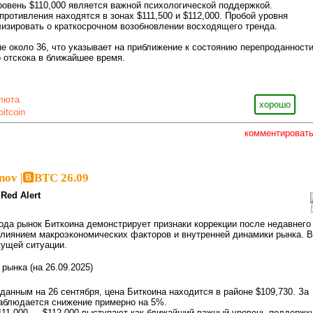
ровень $110,000 является важной психологической поддержкой.
ротивления находятся в зонах $111,500 и $112,000. Пробой уровня
лизировать о краткосрочном возобновлении восходящего тренда.
оне около 36, что указывает на приближение к состоянию перепроданности
 отскока в ближайшее время.
люта
хорошо
bitcoin
комментироват
inov
|
🅱️BTC 26.09
Red Alert
года рынок Биткоина демонстрирует признаки коррекции после недавнего
влиянием макроэкономических факторов и внутренней динамики рынка. В
кущей ситуации.
рынка (на 26.09.2025)
 данным на 26 сентября, цена Биткоина находится в районе $109,730. За
блюдается снижение примерно на 5%.
111,000 — $112,000 выступают как ближайший важный уровень поддержк