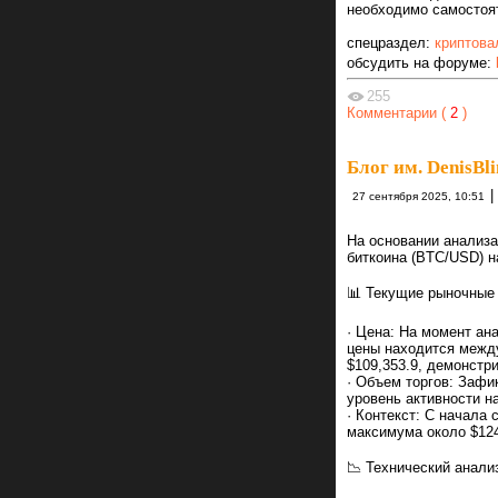
необходимо самостоят
спецраздел:
криптова
обсудить на форуме:
255
Комментарии (
2
)
Блог им. DenisBl
|
27 сентября 2025, 10:51
На основании анализа
биткоина (BTC/USD) н
📊 Текущие рыночные 
· Цена: На момент ан
цены находится между
$109,353.9, демонстр
· Объем торгов: Зафи
уровень активности н
· Контекст: С начала 
максимума около $124,
📉 Технический анали