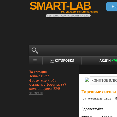
SMART-LAB
Но
Мы делаем деньги на бирже
РЕКЛАМА • CONFA.SMART-LAB.RU
КОТИРОВКИ
АКЦИИ
+76
За сегодня
Топиков: 233
форум акций: 358
остальные форумы: 999
комментариев: 2248
Торговые сигнал
за месяц
|
R
04 ноября 2025, 13:16
Здравствуйте!