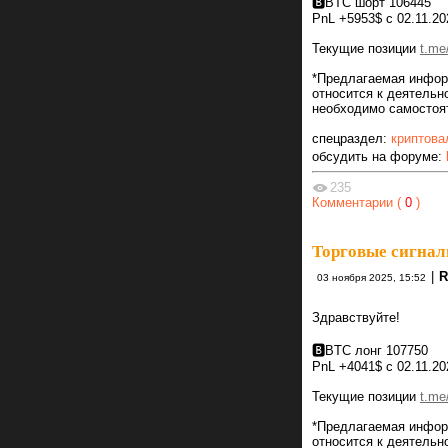
🅱️BTC шорт 106445
PnL +5953$ с 02.11.20
Текущие позиции
t.me/
*Предлагаемая инфор
относится к деятель
необходимо самостоят
спецраздел:
криптова
обсудить на форуме:
235
Комментарии (
0
)
Торговые сигнал
|
R
03 ноября 2025, 15:52
Здравствуйте!
🅱️BTC лонг 107750
PnL +4041$ с 02.11.20
Текущие позиции
t.me/
*Предлагаемая инфор
относится к деятель