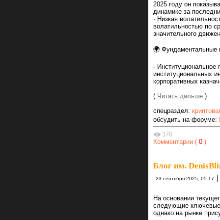
2025 году он показыв
динамике за последни
· Низкая волатильнос
волатильностью по с
значительного движен
🌍 Фундаментальные 
· Институциональное
институциональных ин
корпоративных казначей
(
Читать дальше
)
спецраздел:
криптова
обсудить на форуме:
376
Комментарии (
0
)
Блог им. DenisBl
|
23 сентября 2025, 05:17
На основании текущег
следующие ключевые 
однако на рынке при