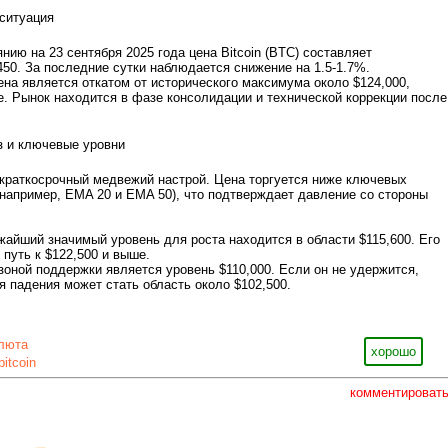
ситуация
янию на 23 сентября 2025 года цена Bitcoin (BTC) составляет
450. За последние сутки наблюдается снижение на 1.5-1.7%.
цена является откатом от исторического максимума около $124,000,
те. Рынок находится в фазе консолидации и технической коррекции после
з и ключевые уровни
 краткосрочный медвежий настрой. Цена торгуется ниже ключевых
например, EMA 20 и EMA 50), что подтверждает давление со стороны
жайший значимый уровень для роста находится в области $115,600. Его
 путь к $122,500 и выше.
зоной поддержки является уровень $110,000. Если он не удержится,
падения может стать область около $102,500.
люта
хорошо
bitcoin
комментироват