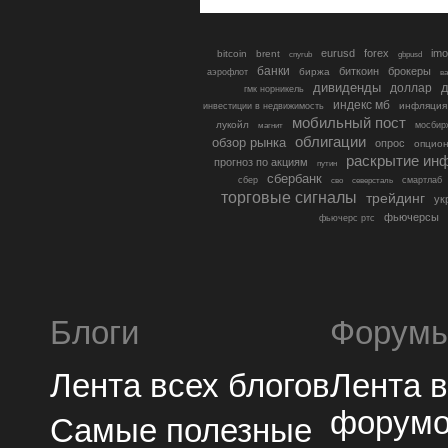
eurusd
forex
imo
bitcoin
brent
cnyrub
gbpusd
банки
биткоин
брокеры
биржа
аэрофлот
в
дивиденды
доллар
д
гмк норникель
индекс мб
инфляция
инвестиции в недвижимость
мобильный пост
лукойл
мосбир
магнит
облигации
обзор рынка
опрос
опцио
раскрытие ин
прогноз по акциям
путин
сбербанк
сбер
северсталь
смартлаб
сво
торговые сигналы
трейдинг
ук
фьючерсы
фьючерс ртс
Блоги
Форум
Лента всех блогов
Лента 
форум
Самые полезные