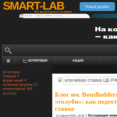
SMART-LAB
Новый дизайн
Мы делаем деньги на бирже
РЕКЛАМА • CONFA.SMART-LAB.RU
КОТИРОВКИ
АКЦИИ
За сегодня
Топиков: 5
форум акций: 4
остальные форумы: 12
комментариев: 169
за месяц
Блог им. Bondholders
«голуби»: как подго
ставке
|
Ассоциация инв
21 апреля 2026, 10:04