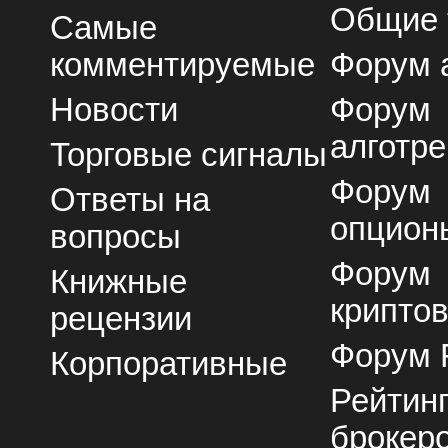
Общие
Самые
комментируемые
Форум 
Новости
Форум
алготре
Торговые сигналы
Форум
Ответы на
опцион
вопросы
Форум
Книжные
крипто
рецензии
Форум 
Корпоративные
Рейтин
брокер