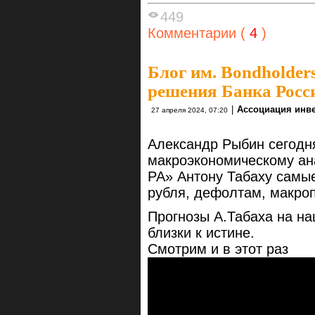
449
Комментарии (
4
)
Блог им. Bondholders
решения Банка Росси
|
Ассоциация инв
27 апреля 2024, 07:20
Александр Рыбин сегодн
макроэкономическому ан
РА» Антону Табаху самые
рубля, дефолтам, макро
Прогнозы А.Табаха на н
близки к истине.
Смотрим и в этот раз