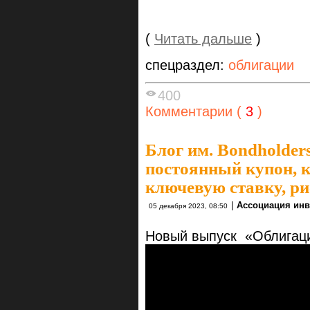
(
Читать дальше
)
спецраздел:
облигации
400
Комментарии (
3
)
Блог им. Bondholders
постоянный купон, к
ключевую ставку, р
|
Ассоциация инв
05 декабря 2023, 08:50
Новый выпуск «Облигаци