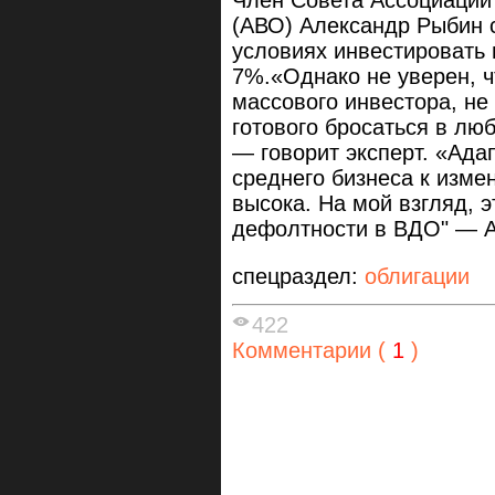
(АВО) Александр Рыбин 
условиях инвестировать 
7%.«Однако не уверен, ч
массового инвестора, н
готового бросаться в лю
— говорит эксперт. «Ада
среднего бизнеса к изм
высока. На мой взгляд, э
дефолтности в ВДО" — 
спецраздел:
облигации
422
Комментарии (
1
)