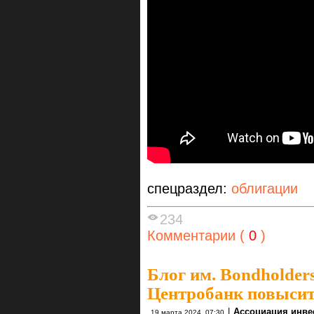
спецраздел:
облигации
234
Комментарии (
0
)
Блог им. Bondholders
Центробанк повысит
|
Ассоциация инве
19 марта 2024, 07:30