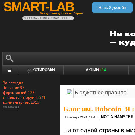
SMART-LAB
Новый дизайн
Мы делаем деньги на бирже
РЕКЛАМА • CONFA.SMART-LAB.RU
КОТИРОВКИ
АКЦИИ
+14
За сегодня
Топиков: 97
форум акций: 126
остальные форумы: 541
комментариев: 1915
за месяц
Блог им. Bobcoin
|
Я 
|
NOT A HAMSTER
12 января 2024, 11:41
Ни от одной страны в ми