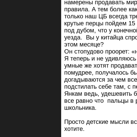
намерены продавать мир
правила. А тем более как
только наш ЦБ всегда тре
крутые перцы пойдем 15 
под дубом, что у конечн
уезда. Вы у китайца спр
этом месяце?
Он стопудово проорет: «н
Я теперь и не удивляюс
умные же хотят продават
помудрее, получалось бы
догадываются за чем все
подстилать себе там, с 
Янкам ведь, удешевить ба
все равно что пальцы в 
школьника.
Просто детские мысли вс
хотите.