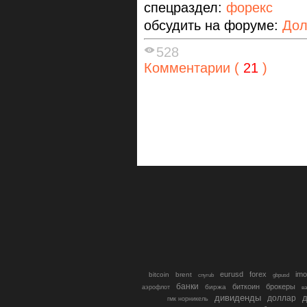
спецраздел:
форекс
обсудить на форуме:
Дол
528
Комментарии (
21
)
eurusd
forex
imo
bitcoin
brent
cnyrub
gbpusd
банки
биткоин
брокеры
биржа
аэрофлот
в
дивиденды
доллар
д
гмк норникель