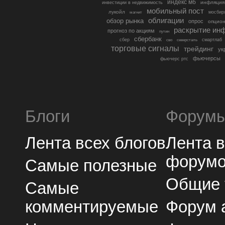
индекс мб
инфляция
инвестиции в недвижимость
мобильный пост
лукойл
мосбир
магнит
облигации
обзор рынка
опрос
опцио
раскрытие ин
прогноз по акциям
путин
сбербанк
сбер
северсталь
смартлаб
сво
торговые сигналы
трейдинг
ук
фьючерсы
фьючерс ртс
Блоги
Форум
Лента всех блогов
Лента 
форум
Самые полезные
Общие
Самые
комментируемые
Форум 