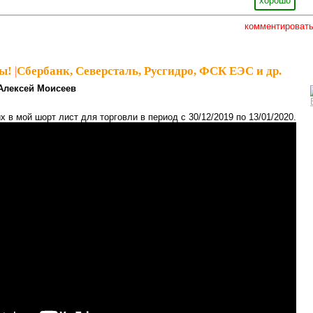
хорошо
комментироват
ы!
|
Сбербанк, Северсталь, Русгидро, ФСК ЕЭС и др.
Алексей Моисеев
 в мой шорт лист для торговли в период с 30/12/2019 по 13/01/2020.