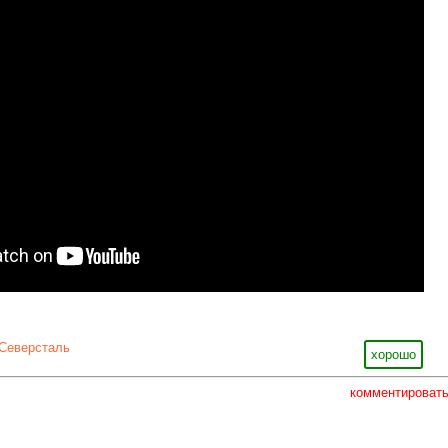
Северсталь
хорошо
комментироват