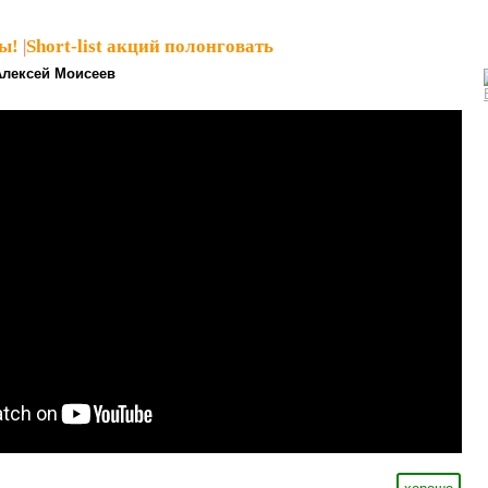
ы!
|
Short-list акций полонговать
Алексей Моисеев