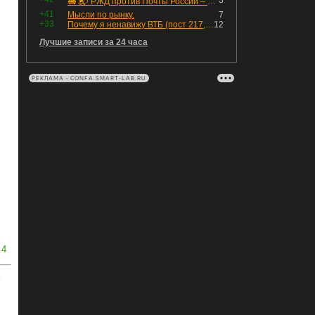
3
🚂 📬 РЖД против Почты России – Какие облигации выбрать?
+41
Мысли по рынку.
7
+33
Почему я ненавижу ВТБ (пост 217, 12+)
12
Лучшие записи за 24 часа
РЕКЛАМА • CONFA.SMART-LAB.RU
4
ь