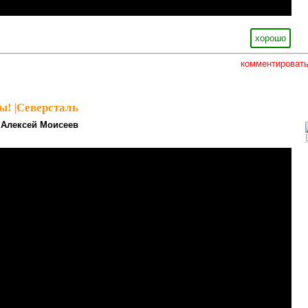
хорошо
комментироват
ы!
|
Северсталь
Алексей Моисеев