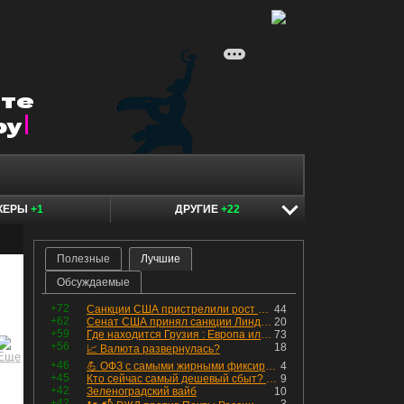
КЕРЫ
+1
ДРУГИЕ
+22
Полезные
Лучшие
Обсуждаемые
+72
Санкции США пристрелили рост акций в России
44
+62
Сенат США принял санкции Линдси Грэма против России
20
+59
Где находится Грузия : Европа или Азия
73
+56
18
📈 Валюта развернулась?
+46
💪 ОФЗ с самыми жирными фиксированными купонами
4
+45
Кто сейчас самый дешевый сбыт? Сводный пост по сбытовым компаниям по отчетам РСБУ за Q2 26г.
9
+42
Зеленоградский вайб
10
+42