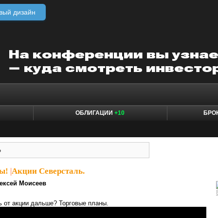
вый дизайн
ОБЛИГАЦИИ
+10
БРО
ы!
|
Акции Северсталь.
ексей Моисеев
ь от акции дальше? Торговые планы.