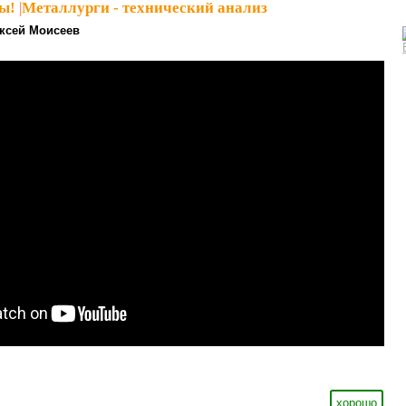
ы!
|
Металлурги - технический анализ
ксей Моисеев
хорошо