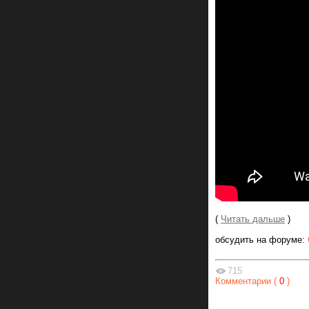
(
Читать дальше
)
обсудить на форуме:
715
Комментарии (
0
)