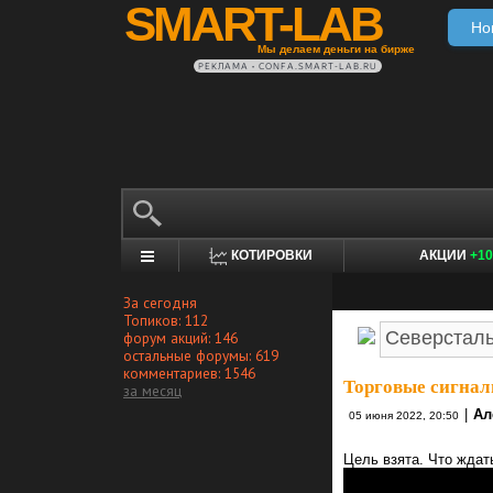
SMART-LAB
Но
Мы делаем деньги на бирже
РЕКЛАМА • CONFA.SMART-LAB.RU
КОТИРОВКИ
АКЦИИ
+10
За сегодня
Топиков: 112
форум акций: 146
остальные форумы: 619
комментариев: 1546
Торговые сигнал
за месяц
|
Ал
05 июня 2022, 20:50
Цель взята. Что ждат