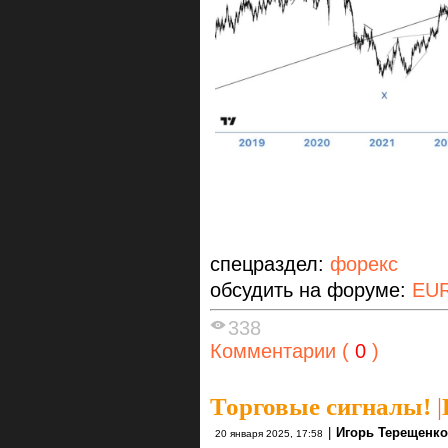
спецраздел:
форекс
обсудить на форуме:
EU
338
Комментарии (
0
)
Торговые сигналы!
|
|
Игорь Терещенк
20 января 2025, 17:58