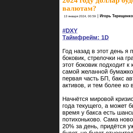
2024 году доллар бу
валютам?
|
Игорь Терещенк
13 января 2024, 00:59
#DXY
Таймфрейм: 1D
Год назад в этот день я 
боковик, стрелочки на г
этот боковик подходит к 
самой желанной бумажкой
первая часть БП, бакс а
активов, и тем более ко
Начнётся мировой кризи
года текущего, а может б
время у бакса есть шанс
потихоньково. Сама ново
20% за день, придётся уж