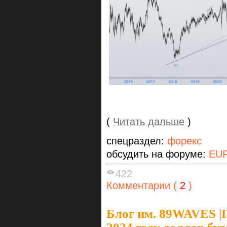
(
Читать дальше
)
спецраздел:
форекс
обсудить на форуме:
EU
422
Комментарии (
2
)
Блог им. 89WAVES
|