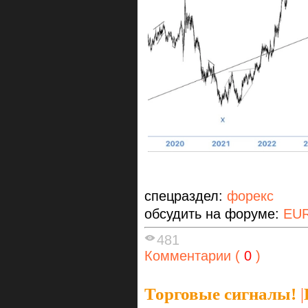
спецраздел:
форекс
обсудить на форуме:
EU
481
Комментарии (
0
)
Торговые сигналы!
|