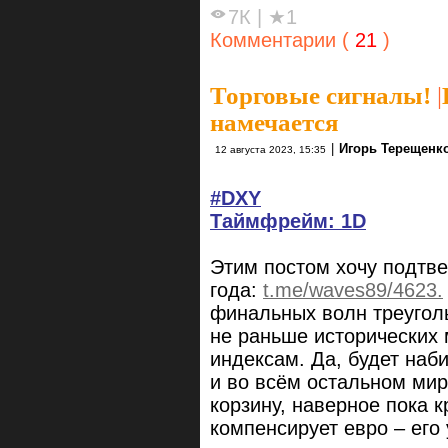
7К
|
★1
Комментарии (
21
)
Торговые сигналы!
|
намечается
|
Игорь Терещенк
12 августа 2023, 15:35
#DXY
Таймфрейм: 1D
Этим постом хочу подтве
года:
t.me/waves89/4623.
финальных волн треугол
не раньше исторических
индексам. Да, будет наб
и во всём остальном мир
корзину, наверное пока 
компенсирует евро – его