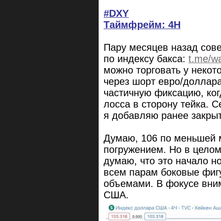
#DXY
Таймфрейм: 4H
Пару месяцев назад сов
по индексу бакса:
t.me/w
можно торговать у некот
через шорт евро/доллар
частичную фиксацию, ког
лосса в сторону тейка. 
я добавляю ранее закры
Думаю, 106 по меньшей 
погружением. Но в целом
думаю, что это начало но
всем парам боковые фиг
объемами. В фокусе вни
США.