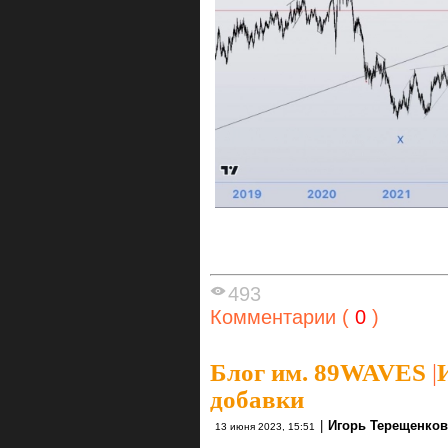
493
Комментарии (
0
)
Блог им. 89WAVES
|
добавки
|
Игорь Терещенков
13 июня 2023, 15:51