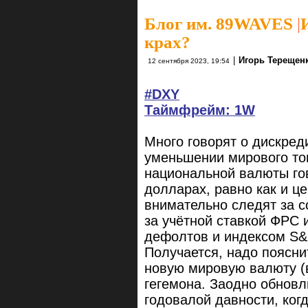
Блог им. 89WAVES
|
крах?
|
Игорь Терещен
12 сентября 2023, 19:54
#DXY
Таймфрейм: 1W
Много говорят о дискре
уменьшении мирового то
национальной валюты го
долларах, равно как и це
внимательно следят за с
за учётной ставкой ФРС 
дефолтов и индексом S&
Получается, надо поясни
новую мировую валюту (
гегемона. Заодно обновл
годовалой давности, когд