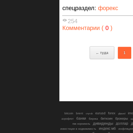
спецраздел:
форекс
254
Комментарии (
0
)
← туда
1
eurusd
forex
imo
bitcoin
brent
cnyrub
gbpusd
банки
биткоин
брокеры
биржа
аэрофлот
в
дивиденды
доллар
д
гмк норникель
индекс мб
инфляция
инвестиции в недвижимость