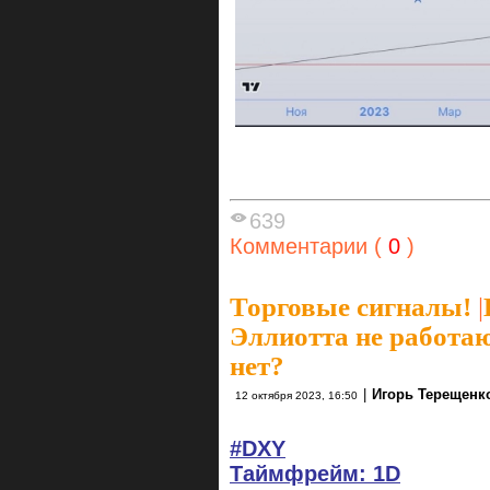
639
Комментарии (
0
)
Торговые сигналы!
|
Эллиотта не работа
нет?
|
Игорь Терещенк
12 октября 2023, 16:50
#DXY
Таймфрейм: 1D