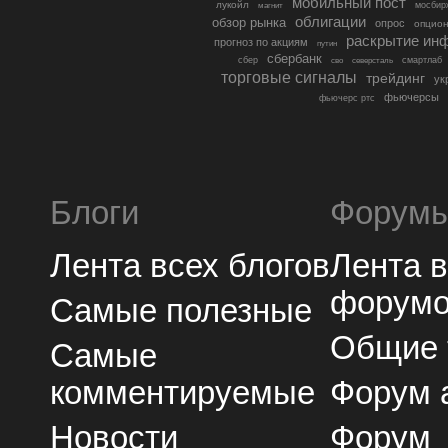
мобильный пост
лукойл
мосбир
магнит
облигации
обзор рынка
опрос
опцио
раскрытие ин
прогноз по акциям
путин
сбербанк
сбер
северсталь
смартлаб
сво
торговые сигналы
трейдинг
ук
фьючерсы
фьючерс ртс
Блоги
Форум
Лента всех блогов
Лента 
форум
Самые полезные
Общие
Самые
комментируемые
Форум 
Новости
Форум