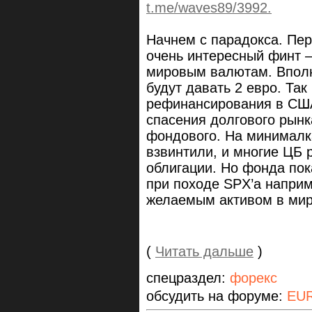
t.me/waves89/3992.
Начнем с парадокса. Пе
очень интересный финт –
мировым валютам. Вполн
будут давать 2 евро. Так
рефинансирования в США
спасения долгового рынк
фондового. На минималк
взвинтили, и многие ЦБ 
облигации. Но фонда пока
при походе SPX’а напри
желаемым активом в мир
(
Читать дальше
)
спецраздел:
форекс
обсудить на форуме:
EU