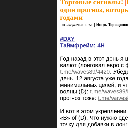
Торговые сигналы!
|
один прогноз, котор
годами
|
Игорь Терещенк
13 ноября 2023, 03:56
#DXY
Таймфрейм: 4H
Год назад в этот день я
валют (лонговал евро с 
t.me/waves89/4420.
Убеди
день. 12 августа уже го
минимальных целей, и чт
волны (D):
t.me/waves89/
прогноз тоже:
t.me/waves
И вот в этом укреплении
«B» of (D). Что нужно сд
точку для добавки в лонг