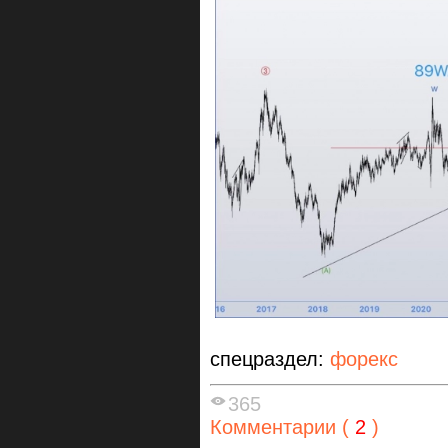
спецраздел:
форекс
365
Комментарии (
2
)