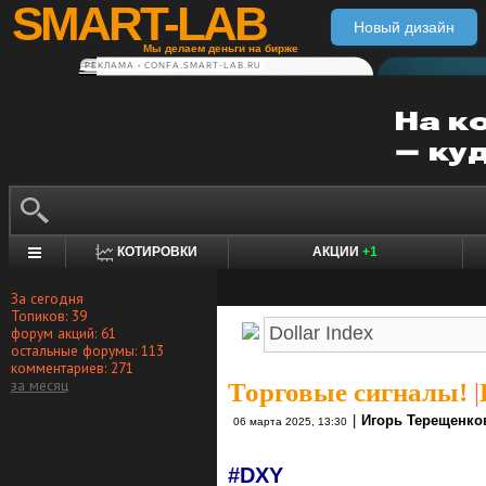
SMART-LAB
Новый дизайн
Мы делаем деньги на бирже
РЕКЛАМА • CONFA.SMART-LAB.RU
КОТИРОВКИ
АКЦИИ
+1
За сегодня
Топиков: 39
форум акций: 61
остальные форумы: 113
комментариев: 271
за месяц
Торговые сигналы!
|
|
Игорь Терещенко
06 марта 2025, 13:30
#DXY