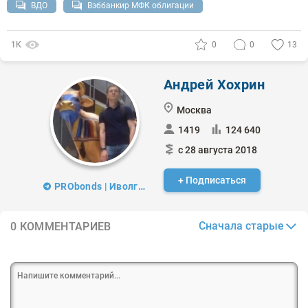
ВДО
Вэббанкир МФК облигации
1К
0
0
13
Андрей Хохрин
Москва
1419
124 640
с 28 августа 2018
+ Подписаться
PRObonds | Иволга Капитал
Сначала старые
0 КОММЕНТАРИЕВ