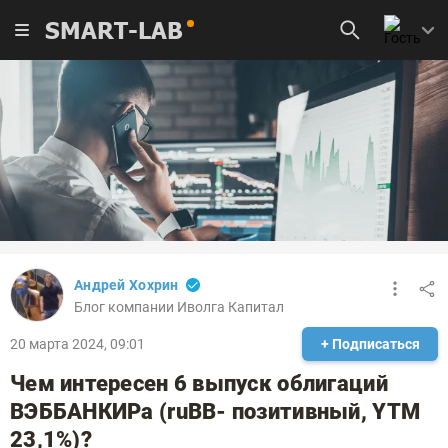
SMART-LAB
Андрей Хохрин
Блог компании Иволга Капитал
20 марта 2024, 09:01
+ Подписаться
Чем интересен 6 выпуск облигаций
ВЭББАНКИРа (ruBB- позитивный, YTM
23,1%)?