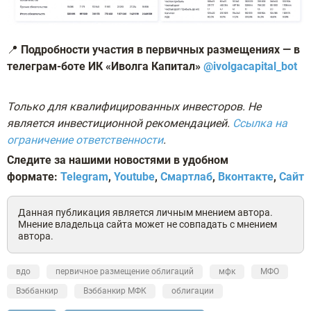
📍
Подробности участия в первичных размещениях — в
телеграм-боте ИК «Иволга Капитал»
@ivolgacapital_bot
Только для квалифицированных инвесторов.
Не
является инвестиционной рекомендацией.
Ссылка на
ограничение ответственности
.
Следите за нашими новостями в удобном
формате:
Telegram
,
Youtube
,
Смартлаб
,
Вконтакте
,
С
айт
Данная публикация является личным мнением автора.
Мнение владельца сайта может не совпадать с мнением
автора.
вдо
первичное размещение облигаций
мфк
МФО
Вэббанкир
Вэббанкир МФК
облигации