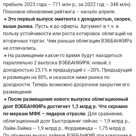
прибыль 2023 года – 771 млн р., за 2022 год – 348 млн).
Плановое обновление рейтинга – начало апреля.
🔸
Это первый выпуск эмитента с доходностью, скорее,
выше рынка.
Пусть и до оферты. Аргумент в т.ч. в
пользу устойчивости или роста котировок облигаций на
вторичных торгах. Чем раньше облигации ВЭББАНКИРа
не отличались.
🔸На размещении какое-то время будут находиться
параллельно 2 выпуска ВЭББАНКИРА: новый, с
доходностью 23,1% и предыдущий с ~20%. Предыдущий
и размещен на 80%, и оказался ниже рынка по
доходности. Теперь возможно досрочное закрытие его
размещения.
🔸
После размещения нового выпуска облигационный
долг ВЭББАНКИРа достигнет 1,3 млрд р. Что скромно
по меркам МФК – лидеров отрасли.
Для сравнения,
облигационный долг Быстроденег сейчас – 1,9 млрд р.,
Лайм-Займа – 1,9 млрд р., Фордевинда – 1,75 млрд р.
По объемам выдач займов ВЭББАНКИР эти компании в