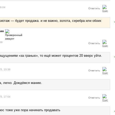
08:04
Ответить
ажиотаж — будет продажа. и не важно, золота, серебра или обоих
рин
58
Ответить
о ощущениям «за гранью», то ещё может процентов 20 вверх уйти.
25, 10:38
Ответить
а, легко. Дождёмся манию.
25, 17:04
Ответить
люс тоже уже пора начинать продавать