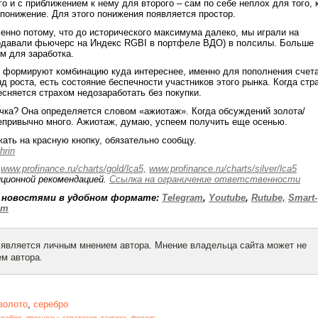
о и с приближением к нему для второго – сам по себе неплох для того, 
 понижение. Для этого понижения появляется простор.
енно потому, что до исторического максимума далеко, мы играли на
одавали фьючерс на Индекс RGBI в портфеле ВДО) в полсилы. Больше
м для заработка.
 формируют комбинацию куда интереснее, именно для пополнения счета
д роста, есть состояние беспечности участников этого рынка. Когда стр
есняется страхом недозаработать без покупки.
чка? Она определяется словом «ажиотаж». Когда обсуждений золота/
епривычно много. Ажиотаж, думаю, успеем получить еще осенью.
жать на красную кнопку, обязательно сообщу.
rin
:
www.profinance.ru/charts/gold/lca5,
www.profinance.ru/charts/silver/lca5
ционной рекомендацией.
Ссылка на ограничение ответственности
 новостями в удобном формате:
Telegram
,
Youtube
,
Rutube,
Smart-
йт
 является личным мнением автора. Мнение владельца сайта может не
м автора.
золото
,
серебро
еребро
,
прогнозы
,
стратегия
,
тактика
,
форекс