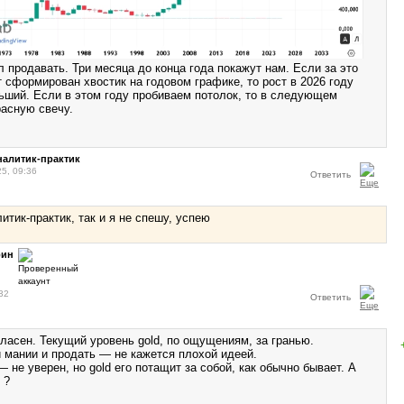
 продавать. Три месяца до конца года покажут нам. Если за это
 сформирован хвостик на годовом графике, то рост в 2026 году
ьший. Если в этом году пробиваем потолок, то в следующем
расную свечу.
алитик-практик
25, 09:36
Ответить
итик-практик, так и я не спешу, успею
рин
32
Ответить
гласен. Текущий уровень gold, по ощущениям, за гранью.
 мании и продать — не кажется плохой идеей.
— не уверен, но gold его потащит за собой, как обычно бывает. А
 ?