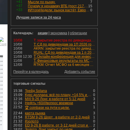
+41
Мысли по рынку.
7
+37
Почему я ненавижу ВТБ (пост 217, 12+)
15
+33
#ИтогиНедели: рынок растёт, ЕвроТранс трещит
0
Лучшие записи за 24 часа
Календарь:
акции
|
экономика
|
облигации
10/08
T: закрытие реестра по дивидендам 4.6 руб
10/08
T: СД по дивидендам за 1П 2026 года.
10/08
AKRN: закрытие реестра по дивидендам 235 руб
10/08
RUAL: СД по дивидендам за 1 п 2026 года.
11/08 12:30
T: Онлайн-конференция для инвесторов и аналитиков
11/08
T: Финансовые результаты по МСФО за 2к 2026 года
12/08
RTKM: Отчет МСФО за 6 месяцев 2026 года
Перейти в календарь
Добавить событие
торговые сигналы
15:38
Трейд Solana
0
15:09
Курс доллара: всё по плану, +14,5% и рост продолжается!
0
12:16
MXI 9-26 Лонг. в работе от 5-12 дней
3
11:24
Нефть >60////вопрос времени
4
22:52
1
🏆 coinbase на пути к цели.
22:44
карта рынка
3
21:54
RTSM 9-26 Шорт . в работе от 2-3 дней
1
21:32
#золото
0
20:02
ED 9-26 В работе. от 3-12 дней стоп и профит установлен
2
18:02
Золото. Лонг закрыт по цели.
4