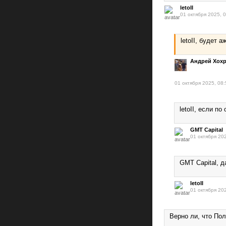
letoII
01 октября 2025, 
letoII, будет 
Андрей Хох
01 октября 2025, 08:
letoII, если п
GMT Capital
01 октября 20
GMT Capital, д
letoII
01 октября 20
Верно ли, что По