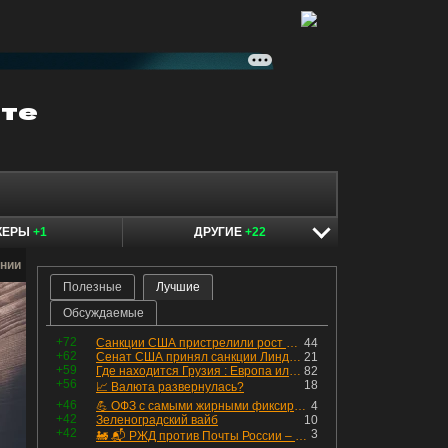
КЕРЫ
+1
ДРУГИЕ
+22
нии
Полезные
Лучшие
Обсуждаемые
+72
Санкции США пристрелили рост акций в России
44
+62
Сенат США принял санкции Линдси Грэма против России
21
+59
Где находится Грузия : Европа или Азия
82
+56
18
📈 Валюта развернулась?
+46
💪 ОФЗ с самыми жирными фиксированными купонами
4
+42
Зеленоградский вайб
10
+42
3
🚂 📬 РЖД против Почты России – Какие облигации выбрать?