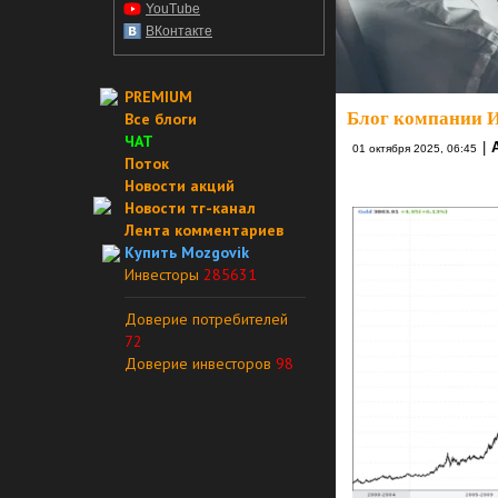
YouTube
ВКонтакте
PREMIUM
Блог компании 
Все блоги
ЧАТ
|
01 октября 2025, 06:45
Поток
Новости акций
Новости тг-канал
Лента комментариев
Купить Mozgovik
Инвесторы
285631
Доверие потребителей
72
Доверие инвесторов
98