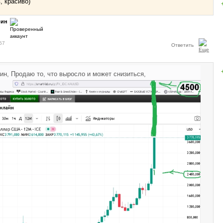
, красиво)
рин
57
Ответить
ин, Продаю то, что выросло и может снизиться,