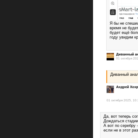
Я бы не спешил
время не будет
будет ещё бол
году увидим к
Диванный ан
01 октября 20
Диванный анал
Андрей Хох
01 октября 2025, 10:
Да, вот теперь со
Дождаться стадии
А вот по серебру 
если не в этот раз