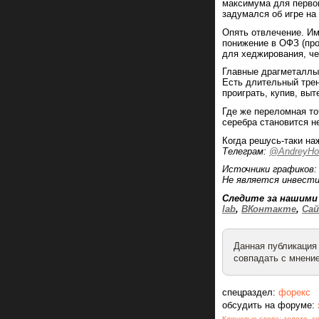
максимума для первог
задумался об игре на
Опять отвлечение. Им
понижение в ОФЗ (пр
для хеджирования, че
Главные драгметаллы
Есть длительный трен
проиграть, купив, выт
Где же переломная то
серебра становится н
Когда решусь-таки на
Телеграм:
@AndreyHoh
Источники графиков
Не является инвести
Следите за нашими
lab
,
ВКонтакте
,
Са
Данная публикация
совпадать с мнение
спецраздел:
форекс
обсудить на форуме:
Ключевые слова:
золото
,
с