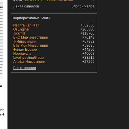
Лента сигналов
Блог сигналов
корпоративные блоги
Иволга Капитал
+552330
OsEngine
+205380
Tickmill
+118706
БКС Мир инвестиций
+76143
Т-Инвестиции
+67382
ВТБ Мои Инвестиции
+58035
Финам Брокер
+44250
Норникель
+40008
LiveInvestingGroup
+33212
Альфа-Инвестиции
+27296
Все компании
а
о
нии
ные