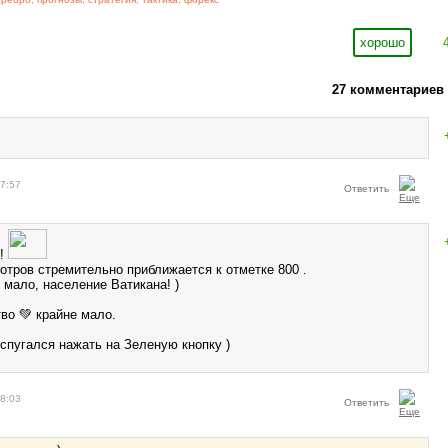
хорошо
27 комментариев
07:57
Ответить
 !
отров стремительно приближается к отметке 800 .
 мало, население Ватикана! )
во 💚 крайне мало.
спугался нажать на Зеленую кнопку )
08:03
Ответить