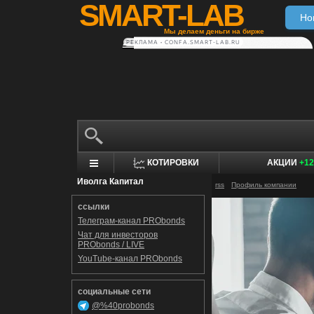
SMART-LAB
Но
Мы делаем деньги на бирже
РЕКЛАМА • CONFA.SMART-LAB.RU
КОТИРОВКИ
АКЦИИ
+12
Иволга Капитал
rss
Профиль компании
ссылки
Телеграм-канал PRObonds
Чат для инвесторов
PRObonds / LIVE
YouTube-канал PRObonds
социальные сети
@%40probonds