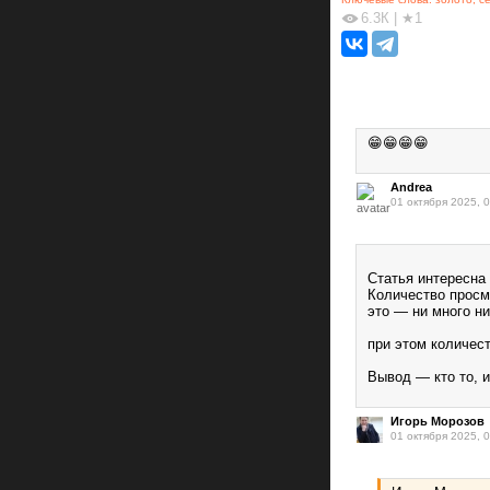
6.3К
|
★1
😁😁😁😁
Andrea
01 октября 2025, 
Статья интересна
Количество просм
это — ни много ни
при этом количест
Вывод — кто то, и
Игорь Морозов
01 октября 2025, 