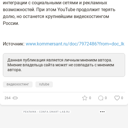
интеграции с социальными сетями и рекламных
возможностей. При этом YouTube продолжит терять
долю, но останется крупнейшим видеохостингом
России.
Источник:
www.kommersant.ru/doc/7972486?from=doc_lk
Данная публикация является личным мнением автора.
Мнение владельца сайта может не совпадать с мнением
автора.
видеохостинг
rutube
264
0
0
0
РЕКЛАМА • CONFA.SMART-LAB.RU