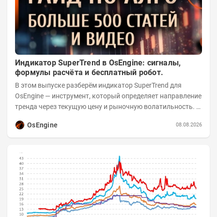
Индикатор SuperTrend в OsEngine: сигналы,
формулы расчёта и бесплатный робот.
В этом выпуске разберём индикатор SuperTrend для
OsEngine — инструмент, который определяет направление
тренда через текущую цену и рыночную волатильность. В
отличие от сложных осцилляторов, он...
OsEngine
08.08.2026