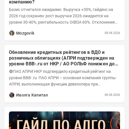
компанию?
Базис отчитался ожидаемо. Выручка +30%, гайденс на
2026 год сохранен: рост выручки 2026 ожидается на
уровне 30-40%, рентабельность OIBDA 60%. Отклонения
значений отчета 2-го квартала от модели —...
Mozgovik
08.08.2026
Обновление кредитных рейтингов в ВДО и
розничных облигациях (АПРИ подтвержден на
уровне BBB-.ru от НКР / АО РОЛЬФ понижен до
А-(RU) / Элит Строй присвоен на уровне BBB.ru)
🟢ПАО АПРИ НКР подтвердило кредитный рейтинг на
уровне BBB-.ru ПАО АПРИ – основная компания группы
АПРИ, выполняющая функции девелопера при
реализации проектов. Группа с 2014 года...
Иволга Капитал
08.08.2026