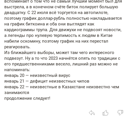
вспоминает о том что не самый лучший момент был для
выстрела, а в конечном счёте биток полирует большую
двадцатку. С 22 июля всё торгуется на автопилоте,
поэтому график доллар-рубль полностью накладывается
на график биткоина и оба они выглядят как
кардиограммы трупа. Для движухи не подвозят новости,
а легенды про нулевую терпимость к людям в Китае
набили оскомину, поэтому график на них перестал
реагировать.
Из ближайшего выборы, может там чего интересного
подвезут. Ну а то что 2023 начнётся опять по традиции с
его предшественниками весело, лишний раз можно не
напоминать:
январь 20 — неизвестный вирус
январь 21 — дефицит неизвестных чипов
январь 22 — неизвестные в Казахстане неизвестно чем
занимаются
продолжение следует!