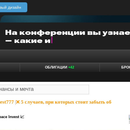
вый дизайн
ОБЛИГАЦИИ
+42
БРО
est777
|
❌ 5 случаев, при которых стоит забыть об
ace Invest 📈