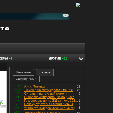
КЕРЫ
+4
ДРУГИЕ
+51
Полезные
Лучшие
Обсуждаемые
+143
Азия. Пятница.
52
+114
10 млн р на счету сделали меня счастливым? Ожидание vs Реальность!
46
+84
Ситуация на текущий момент
5
+81
Обновляем информацию по Диасофту: дивиденды и выкуп
2
+79
Грузоперевозки по ЖД за июль 2026 г. — четвёртый месяц подряд роста, чёрные металлы на уровне прошлого года, а каменный уголь в плюсе.
1
+70
Почему стратегия Евгения Черных приведет вас к убыткам в 2026 году
51
+59
3
👌 Вместо вкладов: лучшие облигации — только супер надёжные
+56