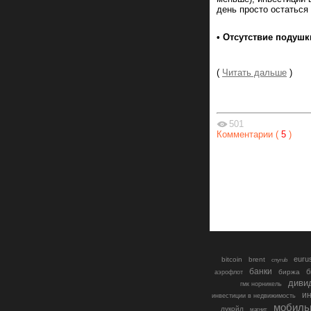
день просто остаться 
• Отсутствие подушк
(
Читать дальше
)
501
Комментарии (
5
)
euru
bitcoin
brent
cnyrub
банки
б
биржа
аэрофлот
диви
гмк норникель
ин
инвестиции в недвижимость
мобиль
лукойл
магнит