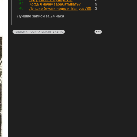
Артур Хейс о пузыре ИИ
16
+52
Когда я начну зарабатывать?
9
+48
Лучшие бумаги недели. Выпуск 780 – обновления для пятницы
3
Лучшие записи за 24 часа
РЕКЛАМА • CONFA.SMART-LAB.RU