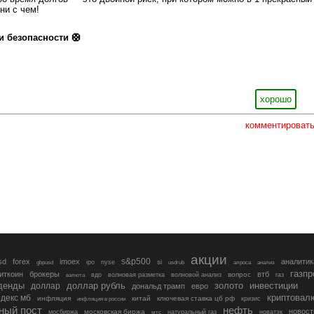
ни с чем!
и безопасности 🛟
хорошо
комментироват
акции
s&p500
sd
forex
imoex
аналитик
si
gbpusd
ipo
nyse
usdrub
алроса
анализ
газп
иткоин
брокеры
втб
вопрос
валюта
вдо
волновая разметка
волновой анализ
газ
денды
золото
инвестиции
доллар
доллар рубль
дональд трамп
евро
криптовал
декс мб
инфляция
китай
ключевая ставка цб рф
кризис
инфляция в россии
ный пост
нефть
новост
московская биржа
мосбиржа
мтс
натуральный газ
новатэк