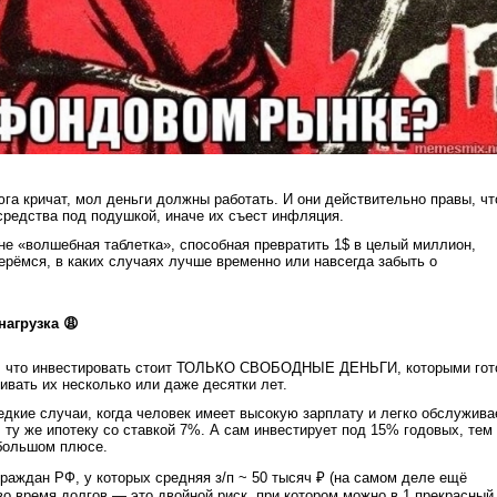
юга кричат, мол деньги должны работать. И они действительно правы, чт
 средства под подушкой, иначе их съест инфляция.
не «волшебная таблетка», способная превратить 1$ в целый миллион,
ерёмся, в каких случаях лучше временно или навсегда забыть о
нагрузка 😩
ет, что инвестировать стоит ТОЛЬКО СВОБОДНЫЕ ДЕНЬГИ, которыми гот
ивать их несколько или даже десятки лет.
редкие случаи, когда человек имеет высокую зарплату и легко обслужива
, ту же ипотеку со ставкой 7%. А сам инвестирует под 15% годовых, тем
большом плюсе.
раждан РФ, у которых средняя з/п ~ 50 тысяч ₽ (на самом деле ещё
во время долгов — это двойной риск, при котором можно в 1 прекрасный