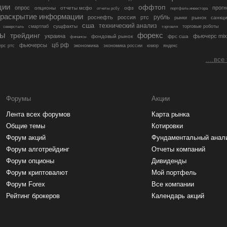
ции
оффтоп
опрос
прогн
опционы
отчеты мсфо
офз
портфель инвестора
отчеты рсбу
раскрытие информации
рубль
роснефть
россия
ртс
рынок
санкц
рынки
сша
технический анализ
сущфакты
торговые роботы
северсталь
смартлаб
торговля
лы
трейдинг
форекс
украина
фьючерс mix
фондовый рынок
фрс сша
финансы
цб рф
фьючерсы
экономика
рс ртс
экономика россии
юмор
яндекс
....все
Форумы
Акции
Лента всех форумов
Карта рынка
Общие темы
Котировки
Форум акций
Фундаментальный анал
Форум алготрейдинг
Отчеты компаний
Форум опционы
Дивиденды
Форум криптовалют
Мой портфель
Форум Forex
Все компании
Рейтинг брокеров
Календарь акций