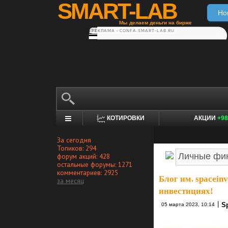
SMART-LAB
Но
Мы делаем деньги на бирже
РЕКЛАМА • CONFA.SMART-LAB.RU
КОТИРОВКИ
АКЦИИ
+98
За сегодня
Топиков: 294
форум акций: 428
остальные форумы: 1271
комментариев: 2925
Блог им. spaceinv
за месяц
инвестициях!
|
Sp
05 марта 2023, 10:14