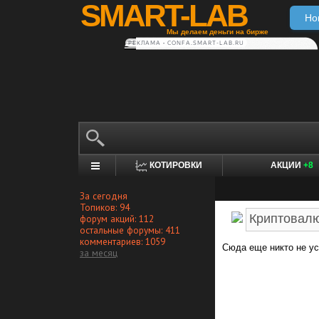
SMART-LAB
Но
Мы делаем деньги на бирже
РЕКЛАМА • CONFA.SMART-LAB.RU
КОТИРОВКИ
АКЦИИ
+8
За сегодня
Топиков: 94
форум акций: 112
остальные форумы: 411
комментариев: 1059
Сюда еще никто не ус
за месяц