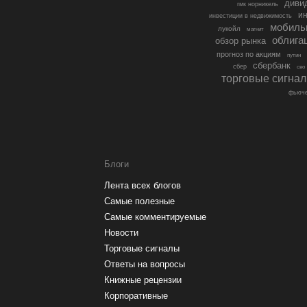
диви
гмк норникель
ин
инвестиции в недвижимость
мобиль
лукойл
магнит
облига
обзор рынка
прогноз по акциям
путин
сбербанк
сбер
сво
торговые сигна
фьюче
Блоги
Лента всех блогов
Самые полезные
Самые комментируемые
Новости
Торговые сигналы
Ответы на вопросы
Книжные рецензии
Корпоративные