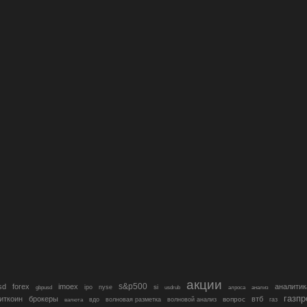
акции
s&p500
sd
forex
imoex
аналитик
si
gbpusd
ipo
nyse
usdrub
алроса
анализ
газп
иткоин
брокеры
втб
вопрос
валюта
вдо
волновая разметка
волновой анализ
газ