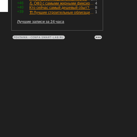
+46
💪 ОФЗ с самыми жирными фиксированными купонами
4
+40
Кто сейчас самый дешевый сбыт? Сводный пост по сбытовым компаниям по отчетам РСБУ за Q2 26г.
8
+39
1
🏗Лучшие строительные облигации первого эшелона
Лучшие записи за 24 часа
РЕКЛАМА • CONFA.SMART-LAB.RU