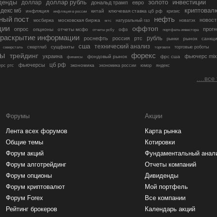
денды
золото
инвестиции
доллар
доллар рубль
дональд трамп
евро
криптовал
декс мб
инфляция
китай
ключевая ставка цб рф
кризис
инфляция в россии
ный пост
нефть
новост
московская биржа
мосбиржа
мтс
натуральный газ
новатэк
ции
оффтоп
опрос
прогн
опционы
отчеты мсфо
офз
портфель инвестора
отчеты рсбу
раскрытие информации
рубль
роснефть
россия
ртс
рынок
санкц
рынки
сша
технический анализ
сущфакты
торговые роботы
северсталь
смартлаб
торговля
лы
трейдинг
форекс
украина
фьючерс mix
фондовый рынок
фрс сша
финансы
цб рф
фьючерсы
экономика
рс ртс
экономика россии
юмор
яндекс
....все
Форумы
Акции
Лента всех форумов
Карта рынка
Общие темы
Котировки
Форум акций
Фундаментальный анал
Форум алготрейдинг
Отчеты компаний
Форум опционы
Дивиденды
Форум криптовалют
Мой портфель
Форум Forex
Все компании
Рейтинг брокеров
Календарь акций