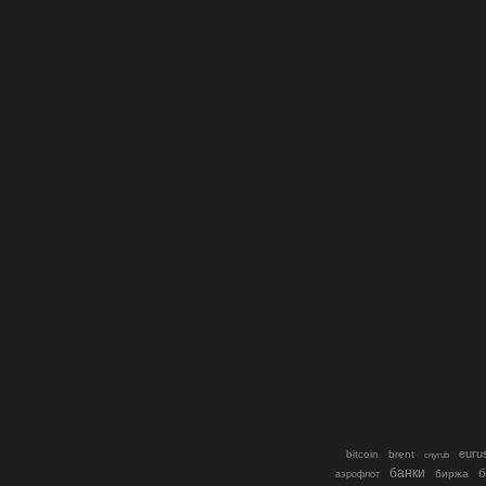
euru
bitcoin
brent
cnyrub
банки
б
биржа
аэрофлот