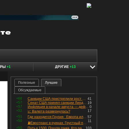
ЕРЫ
+1
ДРУГИЕ
+13
Полезные
Лучшие
Обсуждаемые
+68
Санкции США пристрелили рост акций в России
41
+57
Сенат США принял санкции Линдси Грэма против России
19
+57
Инфляция в начале августа — дефляция из-за топлива и плодоовощной корзины, но услуги продолжают дорожать, а рубль начал ослабевать.
0
+52
17
📈 Валюта развернулась?
+51
Где находится Грузия : Европа или Азия
57
+50
11
⛽️Евротранс в руинах. Грустный пост😶😞 Что изменилось в облигациях?
+50
Путь к 1500. Пошла гонка. Кто раньше продаст.
103