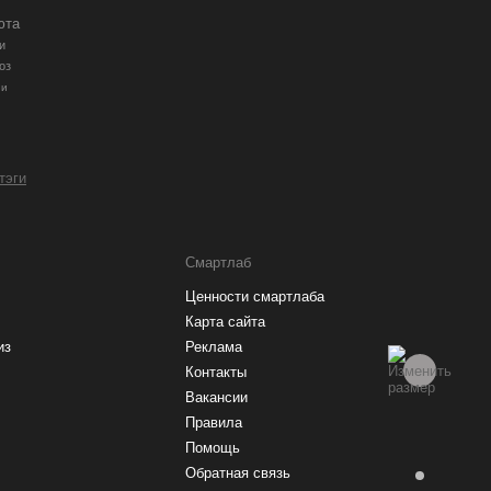
юта
и
оз
ии
 тэги
Смартлаб
Ценности смартлаба
Карта сайта
из
Реклама
Контакты
Вакансии
Правила
Помощь
Обратная связь