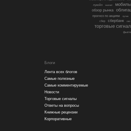
мобиль
лукойл
магнит
облига
обзор рынка
прогноз по акциям
путин
сбербанк
сбер
сво
торговые сигна
фьюче
Блоги
Лента всех блогов
Самые полезные
Самые комментируемые
Новости
Торговые сигналы
Ответы на вопросы
Книжные рецензии
Корпоративные