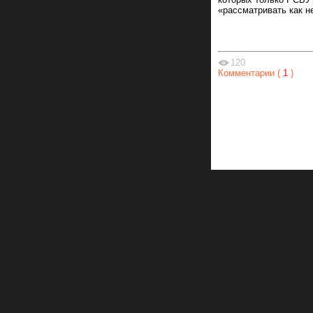
«рассматривать как не
120
Комментарии (
1
)