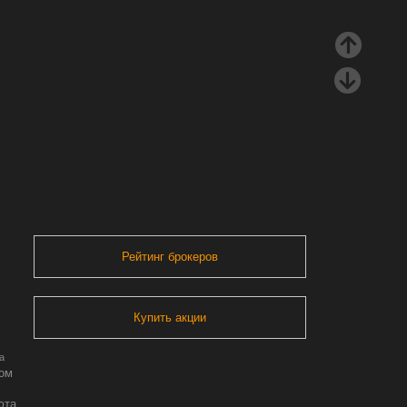
Рейтинг брокеров
Купить акции
а
ром
юта