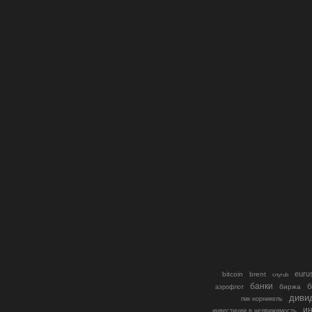
euru
bitcoin
brent
cnyrub
банки
б
биржа
аэрофлот
диви
гмк норникель
ин
инвестиции в недвижимость