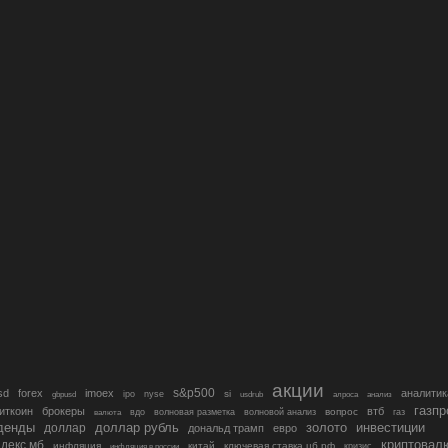
акции
s&p500
sd
forex
imoex
аналитик
si
gbpusd
ipo
nyse
usdrub
алроса
анализ
газп
иткоин
брокеры
втб
вопрос
валюта
вдо
волновая разметка
волновой анализ
газ
денды
золото
инвестиции
доллар
доллар рубль
дональд трамп
евро
криптовал
декс мб
инфляция
китай
ключевая ставка цб рф
кризис
инфляция в россии