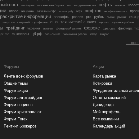
ный пост
нефть
новост
московская биржа
мосбиржа
мтс
натуральный газ
новатэк
ции
оффтоп
опрос
прогн
опционы
отчеты мсфо
офз
портфель инвестора
отчеты рсбу
раскрытие информации
рубль
роснефть
россия
ртс
рынок
санкц
рынки
сша
технический анализ
сущфакты
торговые роботы
северсталь
смартлаб
торговля
лы
трейдинг
форекс
украина
фьючерс mix
фондовый рынок
фрс сша
финансы
цб рф
фьючерсы
экономика
рс ртс
экономика россии
юмор
яндекс
....все
Форумы
Акции
Лента всех форумов
Карта рынка
Общие темы
Котировки
Форум акций
Фундаментальный анал
Форум алготрейдинг
Отчеты компаний
Форум опционы
Дивиденды
Форум криптовалют
Мой портфель
Форум Forex
Все компании
Рейтинг брокеров
Календарь акций