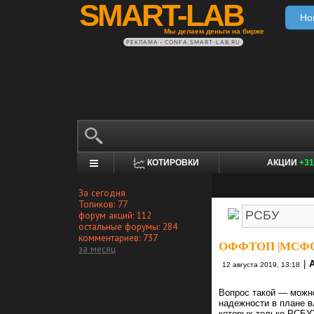
SMART-LAB
Но
Мы делаем деньги на бирже
РЕКЛАМА • CONFA.SMART-LAB.RU
КОТИРОВКИ
АКЦИИ
+31
За сегодня
Топиков: 77
форум акций: 112
остальные форумы: 284
комментариев: 737
ОФФТОП
|
МСФО 
за месяц
|
A
12 августа 2019, 13:18
Вопрос такой — можно
надежности в плане в
которых только РСБУ?