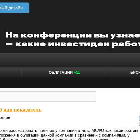
вый дизайн
ОБЛИГАЦИИ
+11
БРО
как показатель
rslan
 ли рассматривать наличие у компании отчета МСФО как некий рейтинг
ложения в облигации данной компании в сравнении с компаниями, у
 Возможно, вопрос немного дилетантский, но повторюсь —