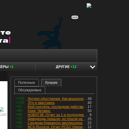
КЕРЫ
+1
ДРУГИЕ
+12
Полезные
Лучшие
Обсуждаемые
+140
Летнее обострение. Как мошенники пытаются подсунуть кнопку "БАБЛО" девушкам
39
+133
Это я хвастаюсь
40
+97
Мой портфль: последние действия и текущая структура. Краткий комментарий по всем позициям
17
+96
Азия. Четверг.
50
+85
НОВАТЭК: Отчет за 1-е полугодие 2026 - прибыль продолжает падать, но лучшее впереди, если не прилетит
9
+72
Дивиденды пришли, но пошли не туда
25
+65
Синдром бумажного миллионера
22
+54
ФСК-Россети. Отчет РСБУ. Очередная допка - бомбовые новости в эфире
12