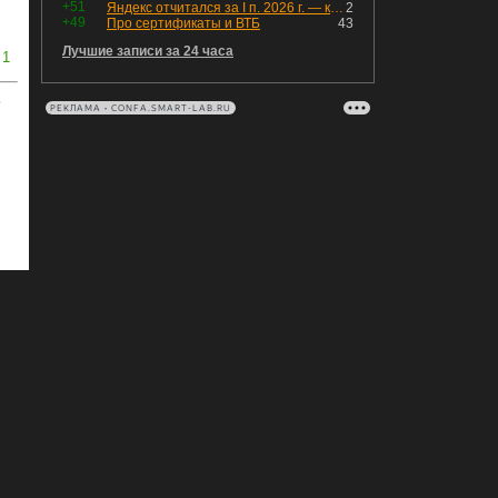
+51
Яндекс отчитался за I п. 2026 г. — компания увеличила инвестиции и долг. Buyback начал работать, продали Авто.Ру.
2
+49
Про сертификаты и ВТБ
43
Лучшие записи за 24 часа
1
ь
РЕКЛАМА • CONFA.SMART-LAB.RU