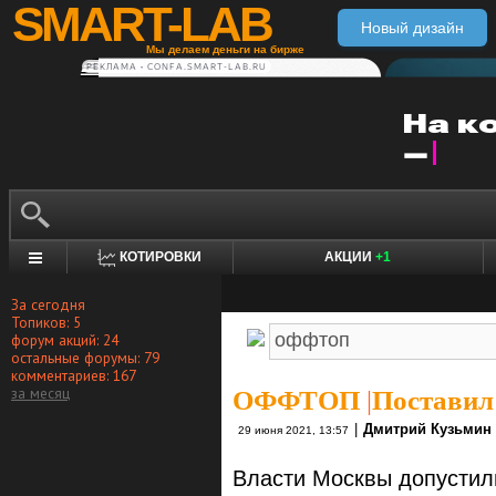
SMART-LAB
Новый дизайн
Мы делаем деньги на бирже
РЕКЛАМА • CONFA.SMART-LAB.RU
КОТИРОВКИ
АКЦИИ
+1
За сегодня
Топиков: 5
форум акций: 24
остальные форумы: 79
комментариев: 167
за месяц
ОФФТОП
|
Поставил
|
Дмитрий Кузьмин
29 июня 2021, 13:57
Власти Москвы допустил