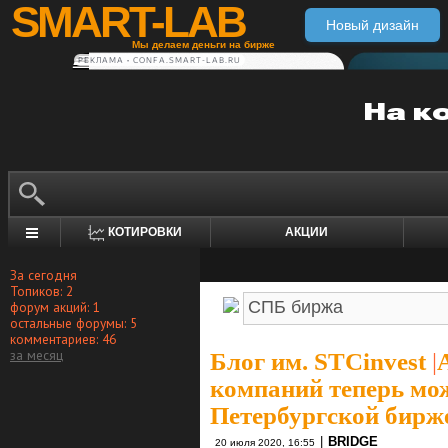
SMART-LAB
Новый дизайн
Мы делаем деньги на бирже
РЕКЛАМА • CONFA.SMART-LAB.RU
КОТИРОВКИ
АКЦИИ
За сегодня
Топиков: 2
форум акций: 1
остальные форумы: 5
комментариев: 46
за месяц
Блог им. STCinvest
|
компаний теперь мож
Петербургской бирж
|
BRIDGE
20 июля 2020, 16:55