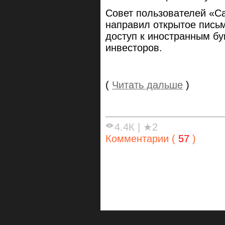
Совет пользователей «Са
направил открытое письм
доступ к иностранным б
инвесторов.
(
Читать дальше
)
4.4К
|
★2
Комментарии (
57
)