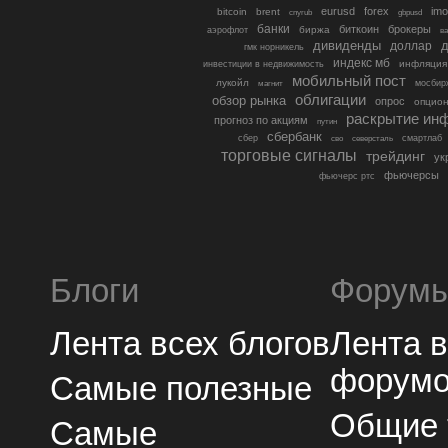
eurusd
forex
imo
bitcoin
brent
cnyrub
gbpusd
банки
биткоин
брокеры
биржа
аэрофлот
в
дивиденды
доллар
д
гмк норникель
индекс мб
инфляция
инвестиции в недвижимость
мобильный пост
лукойл
мосбир
магнит
облигации
обзор рынка
опрос
опцио
раскрытие ин
прогноз по акциям
путин
сбербанк
сбер
северсталь
смартлаб
сво
торговые сигналы
трейдинг
ук
фьючерсы
фьючерс ртс
Блоги
Форум
Лента всех блогов
Лента 
форум
Самые полезные
Общие
Самые