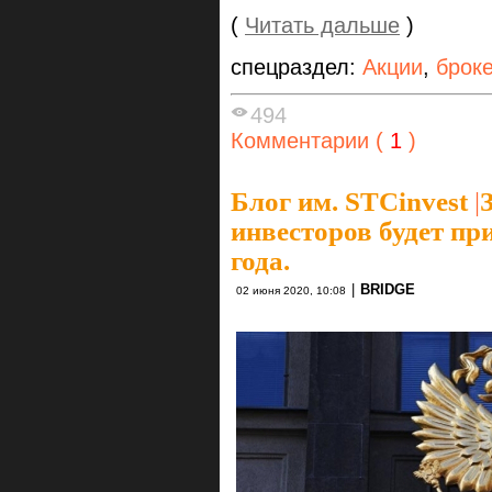
(
Читать дальше
)
спецраздел:
Акции
,
брок
494
Комментарии (
1
)
Блог им. STCinvest
|
инвесторов будет пр
года.
|
BRIDGE
02 июня 2020, 10:08