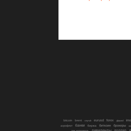
eurusd
forex
imo
bitcoin
brent
cnyrub
gbpusd
банки
биткоин
брокеры
биржа
аэрофлот
в
дивиденды
доллар
д
гмк норникель