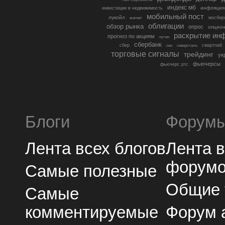
индекс мб
инфляция
инвестиции в недвижимость
мобильный пост
лукойл
мосбир
магнит
облигации
обзор рынка
опрос
опцио
раскрытие ин
прогноз по акциям
путин
сбербанк
сбер
северсталь
смартлаб
сво
торговые сигналы
трейдинг
ук
фьючерсы
фьючерс ртс
Блоги
Форум
Лента всех блогов
Лента 
форум
Самые полезные
Общие
Самые
комментируемые
Форум 