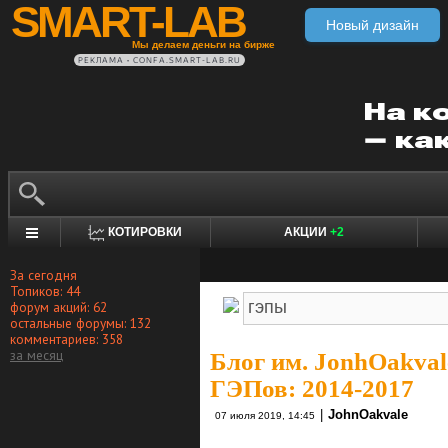
SMART-LAB
Новый дизайн
Мы делаем деньги на бирже
РЕКЛАМА • CONFA.SMART-LAB.RU
КОТИРОВКИ
АКЦИИ
+2
За сегодня
Топиков: 44
форум акций: 62
остальные форумы: 132
комментариев: 358
за месяц
Блог им. JonhOakval
ГЭПов: 2014-2017
|
JohnOakvale
07 июля 2019, 14:45