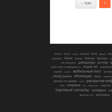
← туда
1
eurusd
forex
imo
bitcoin
brent
cnyrub
gbpusd
банки
биткоин
брокеры
биржа
аэрофлот
в
дивиденды
доллар
д
гмк норникель
индекс мб
инфляция
инвестиции в недвижимость
мобильный пост
лукойл
мосбир
магнит
облигации
обзор рынка
опрос
опцио
раскрытие ин
прогноз по акциям
путин
сбербанк
сбер
северсталь
смартлаб
сво
торговые сигналы
трейдинг
ук
фьючерсы
фьючерс ртс