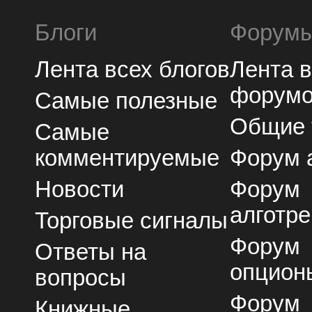
Блоги
Форум
Лента всех блогов
Лента 
форум
Самые полезные
Общие
Самые
комментируемые
Форум 
Новости
Форум
алготре
Торговые сигналы
Форум
Ответы на
опцион
вопросы
Форум
Книжные