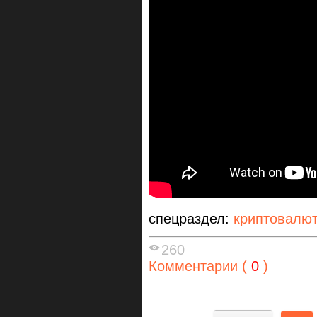
спецраздел:
криптовалю
260
Комментарии (
0
)