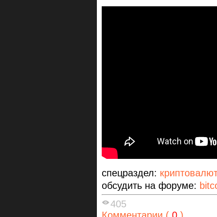
спецраздел:
криптовалю
обсудить на форуме:
bitc
405
Комментарии (
0
)