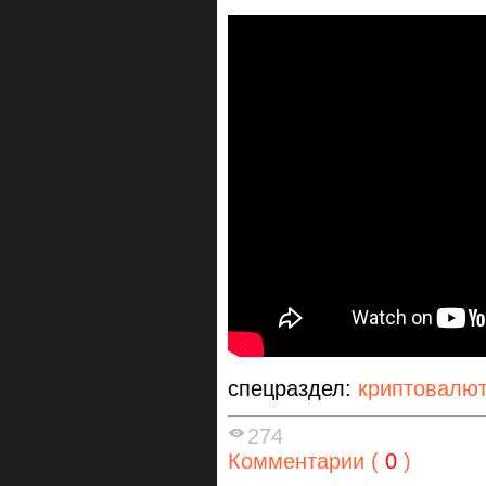
спецраздел:
криптовалю
274
Комментарии (
0
)