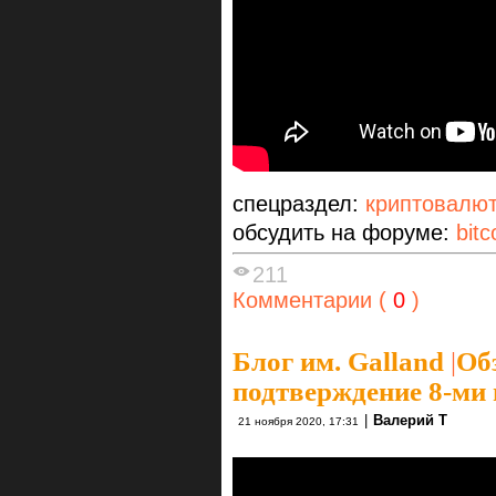
спецраздел:
криптовалю
обсудить на форуме:
bitc
211
Комментарии (
0
)
Блог им. Galland
|
Об
подтверждение 8-ми 
|
Валерий Т
21 ноября 2020, 17:31