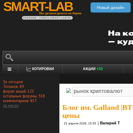
SMART-LAB
Новый дизайн
Мы делаем деньги на бирже
РЕКЛАМА • CONFA.SMART-LAB.RU
КОТИРОВКИ
АКЦИИ
+33
За сегодня
Топиков: 89
форум акций: 123
остальные форумы: 318
комментариев: 817
за месяц
Блог им. Galland
|
BT
цены
|
Валерий Т
22 апреля 2026, 15:55