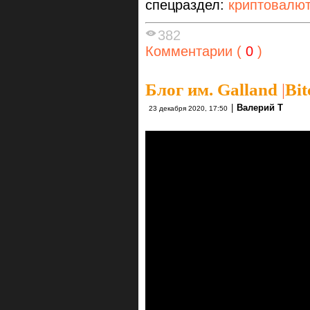
спецраздел:
криптовалю
382
Комментарии (
0
)
Блог им. Galland
|
Bit
|
Валерий Т
23 декабря 2020, 17:50