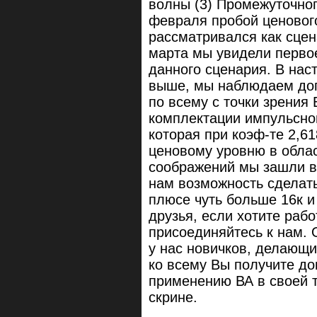
волны (3) Промежуточног
февраля пробой ценового
рассматривался как сцен
марта мы увидели перво
данного сценария. В нас
выше, мы наблюдаем доп
по всему с точки зрения 
комплектации импульсной 
которая при коэф-те 2,6
ценовому уровню в облас
соображений мы зашли в 
нам возможность сделат
плюсе чуть больше 16к и 
друзья, если хотите раб
присоединяйтесь к нам.
у нас новичков, делающих
ко всему Вы получите до
применению ВА в своей т
скрине.