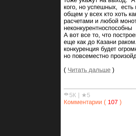
кого, но успешных, есть
общем у всех кто хоть к
расчетами и любой монот
неконкурентноспособны п
А вот все то, что постро
еще как до Казани раком
конкуренция будет огром
но повсеместно произойде
(
Читать дальше
)
5К
|
★5
Комментарии (
107
)