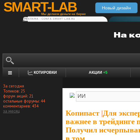
SMART-LAB
Новый дизайн
Мы делаем деньги на бирже
РЕКЛАМА • CONFA.SMART-LAB.RU
КОТИРОВКИ
АКЦИИ
+5
За сегодня
Топиков: 25
форум акций: 21
остальные форумы: 44
комментариев: 434
за месяц
Копипаст
|
Для экспе
важнее в трейдинге 
Получил исчерпывающ
в том