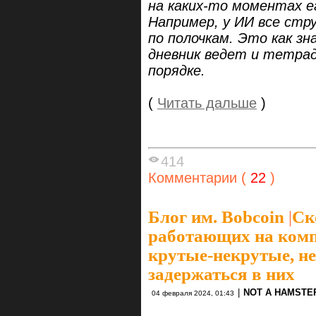
на каких-то моментах е
Например, у ИИ все стр
по полочкам. Это как з
дневник ведет и тетрад
порядке.
(
Читать дальше
)
414
Комментарии (
22
)
Блог им. Bobcoin
|
Ск
работающих на комп
крутые-некрутые, н
задержаться в них
|
NOT A HAMSTE
04 февраля 2024, 01:43