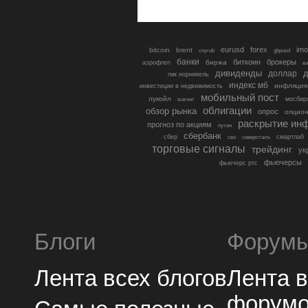
eurusd
forex
imo
bitcoin
brent
cnyrub
gbpusd
банки
биткоин
брокеры
биржа
аэрофлот
в
дивиденды
доллар
д
гмк норникель
индекс мб
инфляция
инвестиции в недвижимость
мобильный пост
лукойл
мосбир
магнит
облигации
обзор рынка
опрос
опцио
раскрытие ин
прогноз по акциям
путин
сбербанк
сбер
северсталь
смартлаб
сво
торговые сигналы
трейдинг
ук
фьючерсы
фьючерс ртс
Блоги
Форум
Лента всех блогов
Лента 
форум