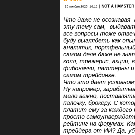
|
NOT A HAMSTER
15 ноября 2025, 16:12
Что даже не
осознавая 
эту тему сам, выдавать
все вопросы тоже отве
буду выглядеть как оп
аналитик, портфельный 
самом деле даже не зна
колл, трежерис, акции,
фибоначчи, паттерны и 
самом трейдинге.
Что это дает условном
Ну например, зарабатыв
мало важно, поставлять
палочку, брокеру. С кот
платит ему за каждого 
просто самоутверждать
рейтинг на форумах.
Ка
трейдера от ИИ? Да, уб