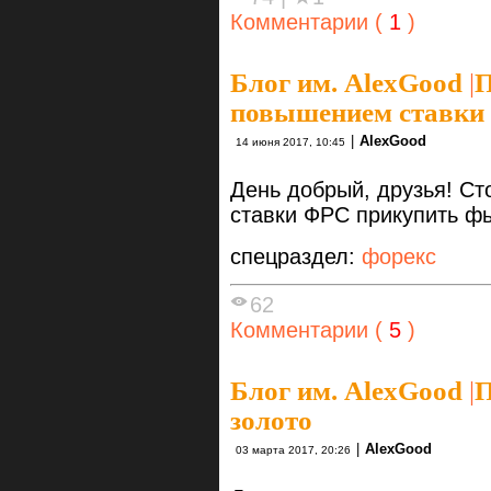
Комментарии (
1
)
Блог им. AlexGood
|
П
повышением ставки
|
AlexGood
14 июня 2017, 10:45
День добрый, друзья! Ст
ставки ФРС прикупить фь
спецраздел:
форекс
62
Комментарии (
5
)
Блог им. AlexGood
|
П
золото
|
AlexGood
03 марта 2017, 20:26