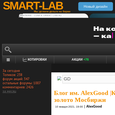
SMART-LAB
Новый дизайн
Мы делаем деньги на бирже
РЕКЛАМА • CONFA.SMART-LAB.RU
КОТИРОВКИ
АКЦИИ
+76
За сегодня
Топиков: 238
форум акций: 347
остальные форумы: 1007
комментариев: 2426
за месяц
Блог им. AlexGood
|
К
золото Мосбиржи
|
AlexGood
10 января 2021, 19:00