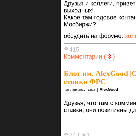
Друзья и коллеги, приве
выходных!
Какое там годовое конта
Мосбиржи?
обсудить на форуме:
зол
415
Комментарии (
3
)
Блог им. AlexGood
|
С
ставки ФРС
|
AlexGood
16 июня 2017, 13:15
Друзья, что там с комм
ставки, они позитивны д
74
|
★1