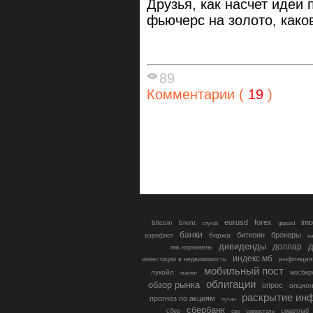
Друзья, как насчет идеи
фьючерс на золото, како
89
Комментарии (
19
)
eurusd
forex
imo
bitcoin
brent
cnyrub
gbpusd
банки
биткоин
брокеры
биржа
аэрофлот
в
дивиденды
доллар
д
гмк норникель
индекс мб
инфляция
инвестиции в недвижимость
мобильный пост
лукойл
мосбир
магнит
облигации
обзор рынка
опрос
опцио
раскрытие ин
прогноз по акциям
путин
сбербанк
сбер
северсталь
смартлаб
сво