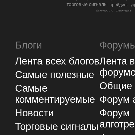
торговые сигналы
трейдинг
ук
фьючерсы
фьючерс ртс
Блоги
Форум
Лента всех блогов
Лента 
форум
Самые полезные
Общие
Самые
комментируемые
Форум 
Новости
Форум
алготре
Торговые сигналы