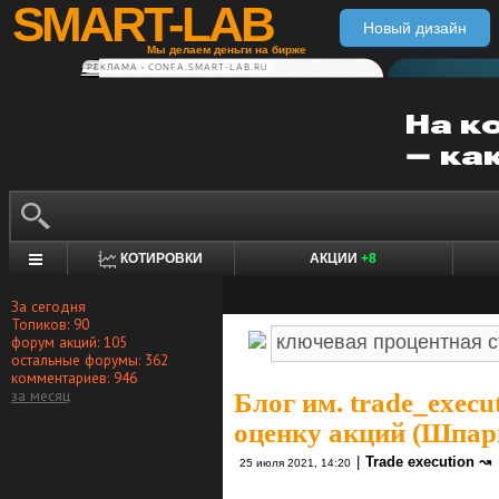
SMART-LAB
Новый дизайн
Мы делаем деньги на бирже
РЕКЛАМА • CONFA.SMART-LAB.RU
КОТИРОВКИ
АКЦИИ
+8
За сегодня
Топиков: 90
форум акций: 105
остальные форумы: 362
комментариев: 946
за месяц
Блог им. trade_execu
оценку акций (Шпар
|
Trade execution ↝
25 июля 2021, 14:20