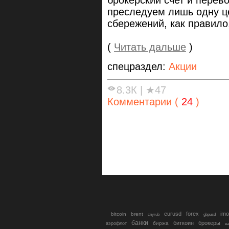
брокерский счет и перев
преследуем лишь одну ц
сбережений, как правило,
(
Читать дальше
)
спецраздел:
Акции
8.3К
|
★47
Комментарии (
24
)
eurusd
forex
imo
bitcoin
brent
cnyrub
gbpusd
банки
биткоин
брокеры
биржа
аэрофлот
в