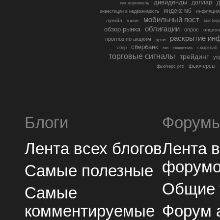
дивиденды
доллар
д
гмк норникель
индекс мб
инфляция
инвестиции в недвижимость
мобильный пост
лукойл
мосбир
магнит
облигации
обзор рынка
опрос
опцио
раскрытие ин
прогноз по акциям
путин
сбербанк
сбер
северсталь
смартлаб
сво
торговые сигналы
трейдинг
ук
фьючерсы
фьючерс ртс
Блоги
Форум
Лента всех блогов
Лента 
форум
Самые полезные
Общие
Самые
комментируемые
Форум 