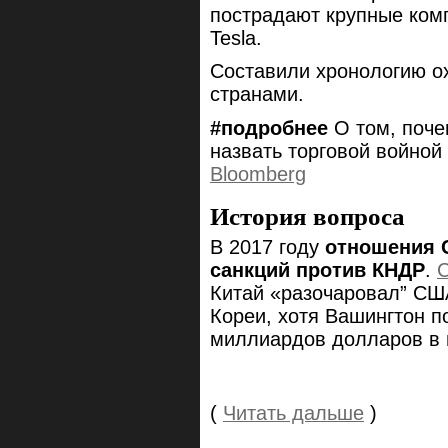
пострадают крупные комп
Tesla.
Составили хронологию о
странами.
#подробнее
О том, поч
назвать торговой войной 
Bloomberg
История вопроса
В 2017 году
отношения С
санкций против КНДР
.
С
Китай «разочаровал” СШ
Кореи, хотя Вашингтон п
миллиардов долларов в г
(
Читать дальше
)