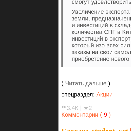
смогут удовлетворит
Увеличение экспорта
земли, предназначе
и инвестиций в скла
количества СПГ в Ки
инвестиций в экспор
который изо всех си
заказы на свои самол
приобретение нового 
(
Читать дальше
)
спецраздел:
Акции
3.4К
|
★2
Комментарии (
9
)
Блог им. student_vrt