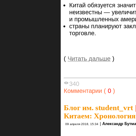
Китай обязуется значи
неизвестны — увеличи
и промышленных амери
страны планируют зак
торговле.
(
Читать дальше
)
340
Комментарии (
0
)
Блог им. student_vrt
Китаем: Хронология
|
Александр Бутм
09 апреля 2018, 15:34