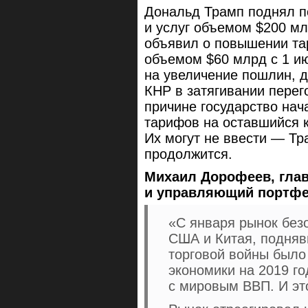
Дональд Трамп поднял п
и услуг объемом $200 млр
объявил о повышении та
объемом $60 млрд с 1 и
на увеличение пошлин, д
КНР в затягивании перег
причине государство на
тарифов на оставшийся к
Их могут не ввести — Тр
продолжится.
Михаил Дорофеев, глав
и управляющий портфел
«С января рынок без
США и Китая, подняв
торговой войны было
экономики на 2019 го
с мировым ВВП. И эт