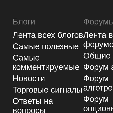
Блоги
Форум
Лента всех блогов
Лента 
форум
Самые полезные
Общие
Самые
комментируемые
Форум 
Новости
Форум
алготре
Торговые сигналы
Форум
Ответы на
опцион
вопросы