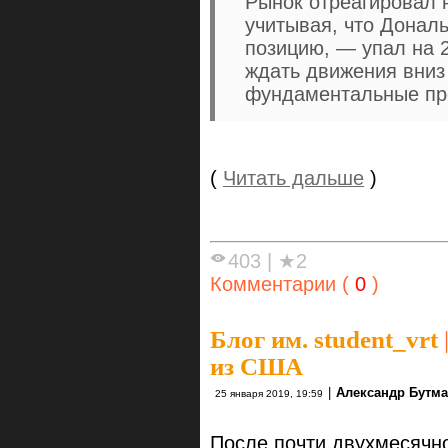
Рынок отреагировал 
учитывая, что Донал
позицию, — упал на 
ждать движения вниз 
фундаментальные пр
(
Читать дальше
)
403
|
★2
Комментарии (
0
)
Блог им. student_vrt
из США
|
Александр Бутм
25 января 2019, 19:59
После почти двухмесячн