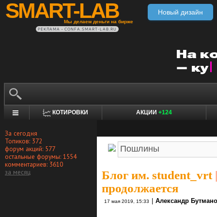
SMART-LAB
Новый дизайн
Мы делаем деньги на бирже
РЕКЛАМА • CONFA.SMART-LAB.RU
КОТИРОВКИ
АКЦИИ
+124
За сегодня
Топиков: 372
форум акций: 577
остальные форумы: 1554
комментариев: 3610
за месяц
Блог им. student_vrt
продолжается
|
Александр Бутман
17 мая 2019, 15:33