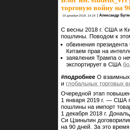
торговую войну на 9
|
Александр Бутм
10 декабря 2018, 14:16
С весны 2018 г. США и 
пошлины. Поводом к это
обвинения президента
Китаем прав на интелл
заявления Трампа о н
экспортирует в США
бо
#подробнее
О взаимны
и
глобальных торговых в
Очередной этап повышен
1 января 2019 г. — США
пошлины на импорт това
1 декабря 2018 г. Донал
Си Цзиньпин договорилис
на 90 дней. За это время