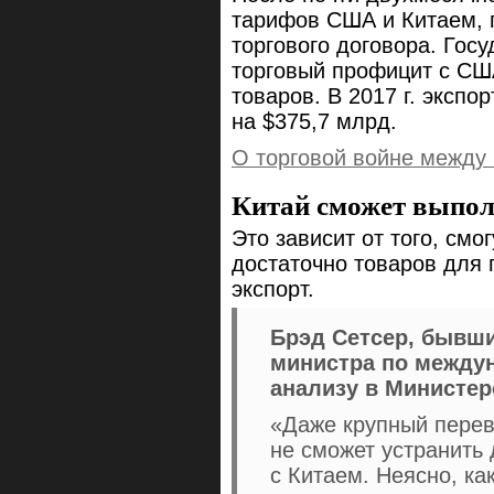
тарифов США и Китаем, 
торгового договора. Госу
торговый профицит с США
товаров. В 2017 г. эксп
на $375,7 млрд.
О торговой войне между
Китай сможет выпол
Это зависит от того, см
достаточно товаров для 
экспорт.
Брэд Сетсер, бывш
министра по между
анализу в Министе
«Даже крупный перево
не сможет устранить
с Китаем. Неясно, к