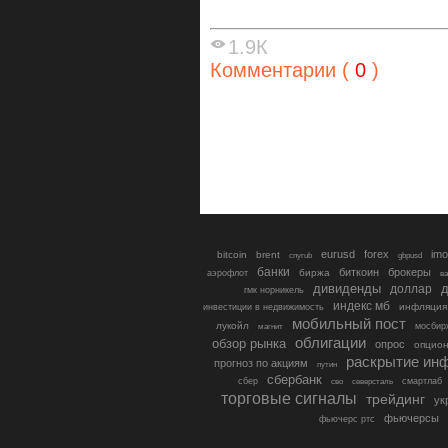
1.9К
Комментарии (
0
)
eurusd
forex
imo
bitcoin
brent
cnyrub
gbpusd
банки
биткоин
брокеры
биржа
аэрофлот
в
дивиденды
доллар
д
гмк норникель
индекс мб
инфляция
инвестиции в недвижимость
мобильный пост
лукойл
мосбир
магнит
облигации
обзор рынка
опрос
опцио
раскрытие ин
прогноз по акциям
путин
сбербанк
сбер
северсталь
смартлаб
сво
торговые сигналы
трейдинг
ук
фьючерсы
фьючерс ртс