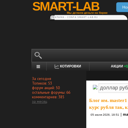
SMART-LAB
Но
Мы делаем деньги на бирже
РЕКЛАМА • CONFA.SMART-LAB.RU
КОТИРОВКИ
АКЦИИ
+1
За сегодня
Топиков: 53
форум акций: 50
остальные форумы: 66
комментариев: 385
Блог им. master1
за месяц
курс рубля так, 
|
ma
05 июля 2026, 18:51