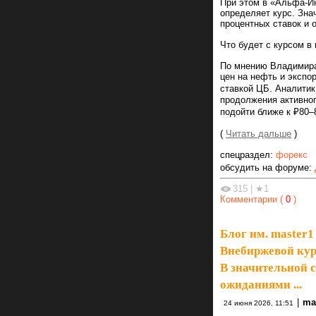
При этом в «Альфа-Ин
определяет курс. Зна
процентных ставок и 
Что будет с курсом в
По мнению Владимира 
цен на нефть и экспо
ставкой ЦБ. Аналитик
продолжения активног
подойти ближе к ₽80–
(
Читать дальше
)
спецраздел:
форекс
обсудить на форуме:
315
|
★1
Комментарии (
0
)
Блог им. master1
Внебиржевой курс
В значительной 
ожиданиями ...
|
ma
24 июня 2026, 11:51