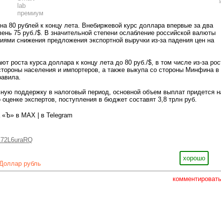
на 80 рублей к концу лета. Внебиржевой курс доллара впервые за два
ень 75 руб./$. В значительной степени ослабление российской валюты
ями снижения предложения экспортной выручки из-за падения цен на
т роста курса доллара к концу лета до 80 руб./$, в том числе из-за рос
стороны населения и импортеров, а также выкупа со стороны Минфина в
равила.
ную поддержку в налоговый период, основной объем выплат придется н
 оценке экспертов, поступления в бюджет составят 3,8 трлн руб.
 «Ъ» в MAX | в Telegram
Z72L6uraRQ
хорошо
Доллар рубль
комментироват