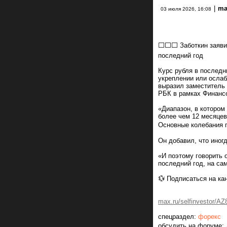
|
ma
03 июля 2026, 16:08
⬜️⬜️⬜️ Заботкин заяв
последний год
Курс рубля в последн
укреплении или ослаб
выразил заместитель
РБК в рамках Финансо
«Диапазон, в котором 
более чем 12 месяцев
Основные колебания п
Он добавил, что иног
«И поэтому говорить 
последний год, на са
💱 Подписаться на ка
max.ru/selfinvestor/AZ
спецраздел:
форекс
обсудить на форуме: