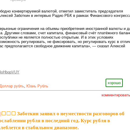
ободно конвертируемой валютой, отметил заместитель председателя
лексей Заботкин в интервью Радио РБК в рамках Финансового конгресс
ерьезные ограничения на объемы приобретения иностранной валюты и д
са. Другими словами, счет капитала, финансовый счёт платёжного балан
еспублики не является полностью открытым. И в этих условиях
озможность регулировать, не фиксировать, но регулировать курс в отли
 нас предполагается свободное движение капитала», — сказал Алексей
AZ8oHbqpVUY
хорошо
Доллар рубль
,
Юань Рубль
комментироват
|
⬜️⬜️⬜️ Заботкин заявил о неуместности разговоров об
слаблении рубля в последний год. Курс рубля в
леблется в стабильном диапазоне.