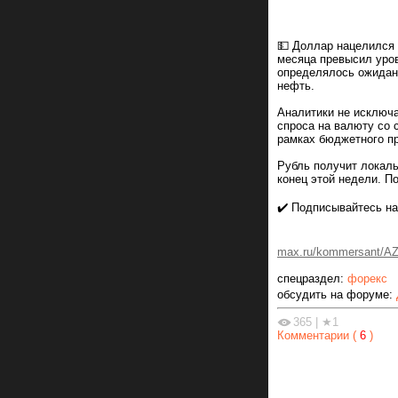
💵 Доллар нацелился 
месяца превысил уров
определялось ожидани
нефть.
Аналитики не исключаю
спроса на валюту со 
рамках бюджетного п
Рубль получит локаль
конец этой недели. По
✔️ Подписывайтесь на
max.ru/kommersant/A
спецраздел:
форекс
обсудить на форуме:
365
|
★1
Комментарии (
6
)