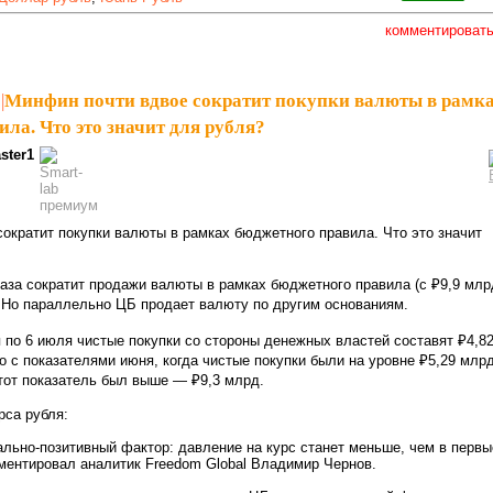
комментироват
|
Минфин почти вдвое сократит покупки валюты в рамк
ла. Что это значит для рубля?
ster1
ократит покупки валюты в рамках бюджетного правила. Что это значит
аза сократит продажи валюты в рамках бюджетного правила (с ₽9,9 млр
. Но параллельно ЦБ продает валюту по другим основаниям.
я по 6 июля чистые покупки со стороны денежных властей составят ₽4,8
о с показателями июня, когда чистые покупки были на уровне ₽5,29 млрд
этот показатель был выше — ₽9,3 млрд.
рса рубля:
ально-позитивный фактор: давление на курс станет меньше, чем в первы
ментировал аналитик Freedom Global Владимир Чернов.