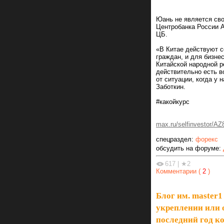
Юань не является св
Центробанка России А
ЦБ.
«В Китае действуют с
граждан, и для бизне
Китайской народной р
действительно есть в
от ситуации, когда у
Заботкин.
#какойкурс
max.ru/selfinvestor/
спецраздел:
форекс
обсудить на форуме:
617
|
★2
Комментарии (
2
)
Блог им. master1
укреплении или о
последний год ко