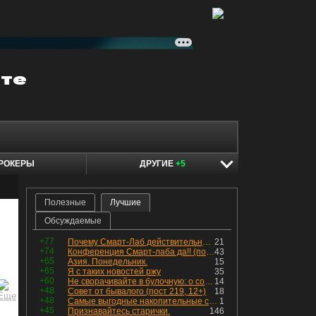
РОКЕРЫ
ДРУГИЕ
+5
Полезные
Лучшие
Обсуждаемые
+77
Почему Смарт-Лаб действительно протух
21
+74
Конференция Смарт-лаба да!! (пост 218, 12+)
43
+65
Азия. Понедельник.
15
+65
Я с таких новостей ржу
35
+60
Не сворачивайте в булочную: о соблазнах на фондовом рынке
14
+48
Совет от бывалого (пост 219, 12+)
18
+48
Самые выгодные накопительные счета в августе с доходностью до 15,5%
1
+45
Признавайтесь старички.
146