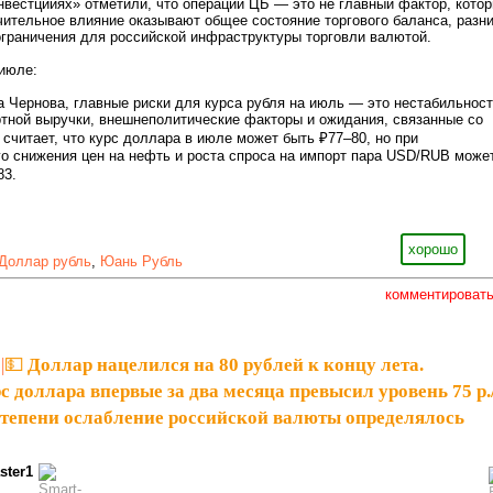
вестцииях» отметили, что операции ЦБ — это не главный фактор, кото
чительное влияние оказывают общее состояние торгового баланса, разн
ограничения для российской инфраструктуры торговли валютой.
 июле:
Чернова, главные риски для курса рубля на июль — это нестабильнос
ртной выручки, внешнеполитические факторы и ожидания, связанные со
 считает, что курс доллара в июле может быть ₽77–80, но при
о снижения цен на нефть и роста спроса на импорт пара USD/RUB може
83.
хорошо
Доллар рубль
,
Юань Рубль
комментироват
|
💵 Доллар нацелился на 80 рублей к концу лета.
 доллара впервые за два месяца превысил уровень 75 р./
степени ослабление российской валюты определялось
ster1