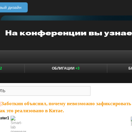
вый дизайн
2
ОБЛИГАЦИИ
+3
Б
|
Заботкин объяснил, почему невозможно зафиксировать
как это реализовано в Китае.
ster1