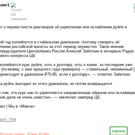
ster1
ил о неуместности разговоров об укреплении или ослаблении рубля в
ий год колеблется в стабильном диапазоне, поэтому говорить об
лении российской валюты за этот период неуместно. Такое мнение
 председателя Центробанка России Алексей Заботкин в интервью Радио
вого конгресса ЦБ.
колеблется курс рубля, хоть к доллару, хоть к юаню, за последние уже
 (по-моему, с мая прошлого года примерно) — стабильный, неизменный [.
роисходят в диапазоне ₽75-85, если к доллару», — отметил Заботкин.
да рубль выходил из этого диапазона, но потом возвращался.
о том, что курс как-то укрепляется направленным образом или ослабевае
мом деле не очень уместно», — заключил зампред ЦБ.
нал | Мы в «Максе»
8oFI_TfHI
хорошо
Доллар рубль
,
Юань Рубль