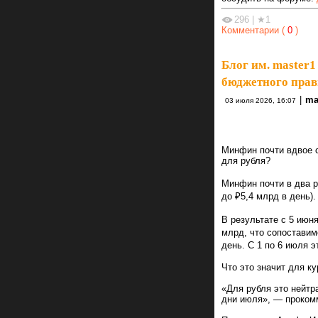
296
|
★1
Комментарии (
0
)
Блог им. master1
бюджетного прави
|
ma
03 июля 2026, 16:07
Минфин почти вдвое с
для рубля?
Минфин почти в два р
до ₽5,4 млрд в день)
В результате с 5 июн
млрд, что сопоставим
день. С 1 по 6 июля 
Что это значит для ку
«Для рубля это нейтр
дни июля», — проком