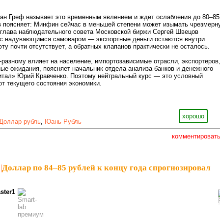
ан Греф называет это временным явлением и ждет ослабления до 80–85
в поясняет: Минфин сейчас в меньшей степени может изымать чрезмерн
 глава наблюдательного совета Московской биржи Сергей Швецов
 с надувающимся самоваром — экспортные деньги остаются внутри
ту почти отсутствует, а обратных клапанов практически не осталось.
о-разному влияет на население, импортозависимые отрасли, экспортеров
е ожидания, поясняет начальник отдела анализа банков и денежного
итал» Юрий Кравченко. Поэтому нейтральный курс — это условный
от текущего состояния экономики.
хорошо
Доллар рубль
,
Юань Рубль
комментироват
|
Доллар по 84–85 рублей к концу года спрогнозировал
ster1