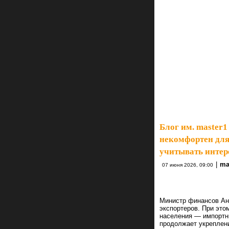
Блог им. master1
некомфортен для 
учитывать интер
|
ma
07 июня 2026, 09:00
Министр финансов Ан
экспортеров. При это
населения — импортны
продолжает укреплени