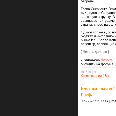
баррель.
Глава Сбербанка Герм
руб., однако Силуано
валютную выручку. А
сравнивает ситуацию
страны, спрос на валю
Один и тот же курс п
бюджет и инфляционны
рынка ИК «Велес Кап
ориентир, зависящий 
(
Читать дальше
)
спецраздел:
форекс
обсудить на форуме:
519
|
★1
Комментарии (
8
)
Блог им. master1
Греф.
|
ma
06 июня 2026, 15:19