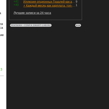
+41
Иллюзия опционных Граалей как альтернатива стоп-лоссу
9
+40
1
⚡️ Каждый месяц как зарплата: топ-8 вкусных и надёжных бондов для пассивного дохода
а
Лучшие записи за 24 часа
ля
РЕКЛАМА • CONFA.SMART-LAB.RU
са
чие
3
ь